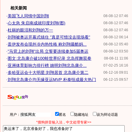
相关新闻
·
美国飞人同情中国刘翔
08-08-12 07:46
·
心太急 朱启南成就印度刘翔(图)
08-08-12 07:46
·
杜丽的眼泪和刘翔的万一
08-08-12 07:46
·
刘翔被奥运开幕式镇住 "真是可惜没去现场看"
08-08-12 06:14
·
盖伊发布会现外冷内热性格 称刘翔最酷妈...
08-08-12 05:40
·
"马背上的刘翔"出局 立誓要连续参加5届奥运
08-08-12 03:50
·
图文:北岛康介破100蛙世界纪录 北岛挥舞双拳
08-08-11 11:06
·
亚洲体育影响力排行榜 姚明刘翔北岛康介...
07-02-25 16:16
·
多哈亚运会十大明星:刘翔居首 北岛康介第二
06-12-16 09:01
·
刘翔北岛康介均无缘亚运MVP 朴泰恒成最大热门
06-12-15 09:57
用户：
匿名
隐藏地址
设为辩论话题
*搜狗拼音输入法，中文处理专家>>