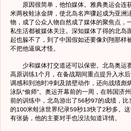
原因很简单，他怕媒体。雅典奥运会连获10
米两枚蛙泳金牌，使北岛名声骤起成为亚洲
物，成了公众人物自然成了媒体的聚焦点，
私生活都被媒体关注。深知媒体了得的北岛面
起也躲不了，到了中国假如还要像刘翔那样
不把他逼疯才怪。
少和媒体打交道还可以保密。北岛奥运赛
高原训练1个月，在备战期间重点提升入水后
调感和到池时冲刺及踏壁动作，还向战绩彪
泳队“偷师”。奥运开幕前的一周，在韩国济
前的训练中，北岛游出了56秒97的成绩，比
的100米蛙泳世界纪录59秒13快了2秒多。
有张扬，他的主要对手也没法知道详情。