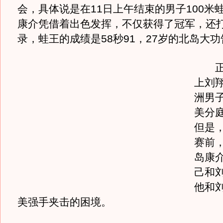
会，具体说是在11日上午结束的男子100米
康介凭借着出色发挥，不仅获得了冠军，还
录，蛙王的成绩是58秒91，27岁的北岛大
正因
上刘翔
洲男
美分
但是
赛前，
岛康
己和
他和
美强手夹击的困境。