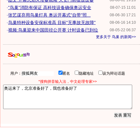
·
图文:开幕式焰火准备就绪 天安门前摆放设备
08-08-02 19:26
·
"鸟巢"消防有保证 高科技设备确保奥运安全
08-07-15 11:01
·
张艺谋弃用鸟巢灯具 奥运开幕式"自带"照...
08-06-30 17:21
·
鸟巢特种设备安保标准高 目标"无事故无故障"
08-06-16 14:10
·
视频:鸟巢迎来中国田径公开赛 计时设备已到位
08-05-22 06:37
更多关于
鸟巢
的新闻>>
用户：
匿名
隐藏地址
设为辩论话题
*搜狗拼音输入法，中文处理专家>>