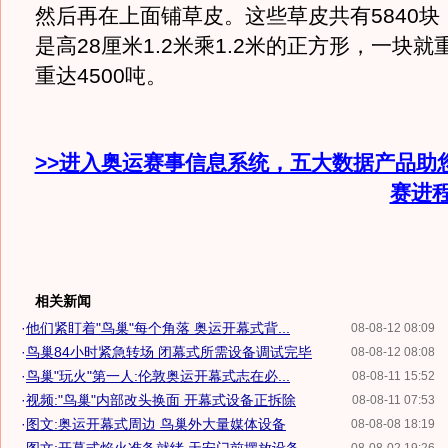
然后再在上面铺草皮。这些草皮共有5840块
是高28厘米1.2米乘1.2米的正方形，一块就
重达4500吨。
>>进入奥运赛事信息系统，五大数据产品助
赛进
相关新闻
·
他们紧盯着"鸟巢"每个角落 奥运开幕式背...
08-08-12 08:09
·
鸟巢84小时紧急转场 闭幕式所需设备调试完毕
08-08-12 08:08
·
鸟巢"玩火"第一人:伦敦奥运开幕式志在必...
08-08-11 15:52
·
视频:"鸟巢"内部改头换面 开幕式设备正拆除
08-08-11 07:53
·
图文:奥运开幕式周边 鸟巢外大量媒体设备
08-08-08 18:19