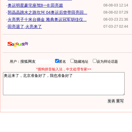
·
奥运明星豪宅座驾8一8:田亮篇
08-08-03 12:14
·
郭晶晶跳水之路坎坷 04奥运后曾带田亮回...
08-08-02 07:29
·
火亮男子十米台摘金 雅典奥运冠军胡佳仅...
08-03-23 21:36
·
田亮退了,火亮来了
07-03-27 02:44
用户：
匿名
隐藏地址
设为辩论话题
*搜狗拼音输入法，中文处理专家>>