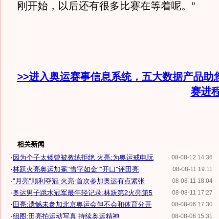
刚开始，以后还有很多比赛在等着呢。”
>>进入奥运赛事信息系统，五大数据产品助
赛进
相关新闻
·
因为个子太矮曾被教练拒绝 火亮:为奥运戒电玩
08-08-12 14:36
·
林跃火亮奥运加冕"惜字如金""开口"评田亮
08-08-11 19:11
·
"月亮"顺利夺冠 火亮:首次参加奥运有点紧张
08-08-11 18:04
·
奥运男子跳水冠军最年轻记录:林跃第2火亮第5
08-08-11 17:27
·
田亮:遗憾未参加北京奥运会但不会和体育分开
08-08-06 17:30
·
组图:田亮拍运动写真 持续奥运精神
08-08-06 15:31