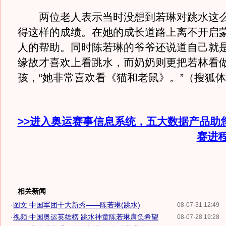
两位老人表示当时没想到若琳对跳水这么
得这样的成绩。在她的成长道路上离不开启
人的帮助。同时陈若琳的爷爷还说道自己就
缘故才喜欢上看跳水，而奶奶则更把若林看
孩，“她非常喜欢看《猫和老鼠》。”（搜狐体
>>进入奥运赛事信息系统，五大数据产品助
赛进
相关新闻
·
图文:中国军团十大新秀——陈若琳(跳水)
08-07-31 12:49
·
视频:中国奥运英雄榜 跳水神童陈若琳肩负希望
08-07-28 19:28