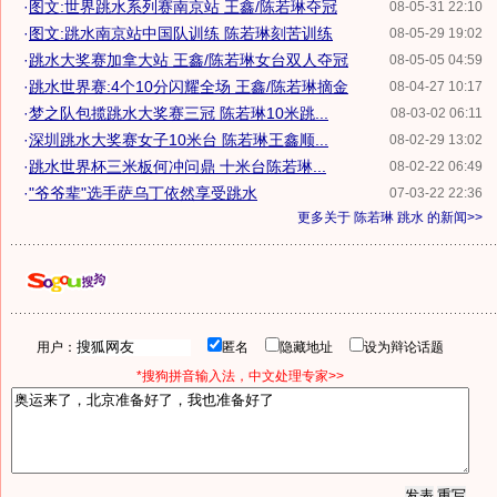
·
图文:世界跳水系列赛南京站 王鑫/陈若琳夺冠
08-05-31 22:10
·
图文:跳水南京站中国队训练 陈若琳刻苦训练
08-05-29 19:02
·
跳水大奖赛加拿大站 王鑫/陈若琳女台双人夺冠
08-05-05 04:59
·
跳水世界赛:4个10分闪耀全场 王鑫/陈若琳摘金
08-04-27 10:17
·
梦之队包揽跳水大奖赛三冠 陈若琳10米跳...
08-03-02 06:11
·
深圳跳水大奖赛女子10米台 陈若琳王鑫顺...
08-02-29 13:02
·
跳水世界杯三米板何冲问鼎 十米台陈若琳...
08-02-22 06:49
·
"爷爷辈"选手萨乌丁依然享受跳水
07-03-22 22:36
更多关于
陈若琳 跳水
的新闻>>
用户：
匿名
隐藏地址
设为辩论话题
*搜狗拼音输入法，中文处理专家>>