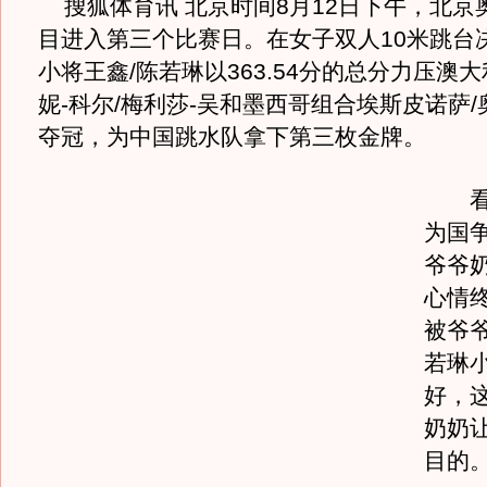
搜狐体育讯 北京时间8月12日下午，北京
目进入第三个比赛日。在女子双人10米跳台
小将王鑫/陈若琳以363.54分的总分力压澳
妮-科尔/梅利莎-吴和墨西哥组合埃斯皮诺萨
夺冠，为中国跳水队拿下第三枚金牌。
看到
为国
爷爷
心情
被爷
若琳
好，
奶奶
目的