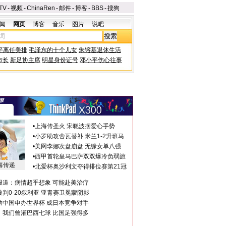
TV
-
视频
-
ChinaRen
-
邮件
-
博客
-
BBS
-
搜狗
闻
网页
博客
音乐
图片
说吧
平离任美排
毛泽东的十个儿女
朱镕基退休生活
市长
新足协主席
明星身份证号
邓小平伤心往事
•
上海传圣火 宋晓波摆爱心手势
•
小罗助攻舍瓦替补 米兰1-2升班马
•
美网李娜次盘崩盘 无缘女单八强
•
西甲首轮皇马巴萨双双爆冷负弱旅
海传递
•
北爱杯奥沙利文夺得排位赛第21冠
报道：病情超乎想象 可能赴美治疗
判0-20叙利亚 亚青赛卫冕蒙阴影
助中国申办世界杯 成日本竞争对手
：我们曾灌巴西七球 比国足强得多