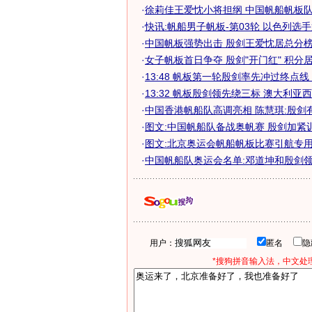
·
徐莉佳王爱忱小将担纲 中国帆船帆板队期
·
快讯:帆船男子帆板-第03轮 以色列选
·
中国帆板强势出击 殷剑王爱忱居总分榜首
·
女子帆板首日争夺 殷剑"开门红" 积分居榜
·
13:48 帆板第一轮殷剑率先冲过终点线 远
·
13:32 帆板殷剑领先绕三标 澳大利亚西班
·
中国香港帆船队高调亮相 陈慧琪:殷剑
·
图文:中国帆船队备战奥帆赛 殷剑加紧
·
图文:北京奥运会帆船帆板比赛引航专
·
中国帆船队奥运会名单:邓道坤和殷剑领衔
用户：
匿名
*搜狗拼音输入法，中文处理