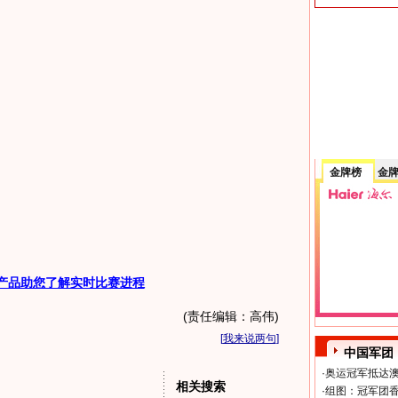
金牌榜
金
产品助您了解实时比赛进程
(责任编辑：高伟)
[
我来说两句
]
中国军团
·
奥运冠军抵达澳
相关搜索
·
组图：冠军团香