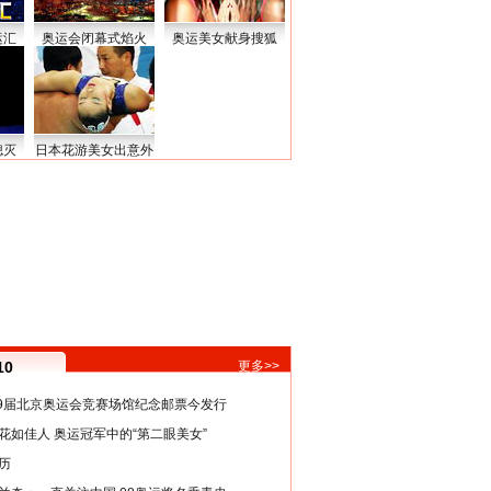
运汇
奥运会闭幕式焰火
奥运美女献身搜狐
熄灭
日本花游美女出意外
10
更多>>
29届北京奥运会竞赛场馆纪念邮票今发行
花如佳人 奥运冠军中的“第二眼美女”
历