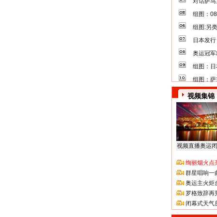
对话萨马
组图：0
组图:另
日本发行
奥运冠军
组图：日
组图：萨
视频集锦
视频直播奥运
绚丽烟火点
群星唱响一
奥运主火炬
罗格致辞再
闭幕式天气