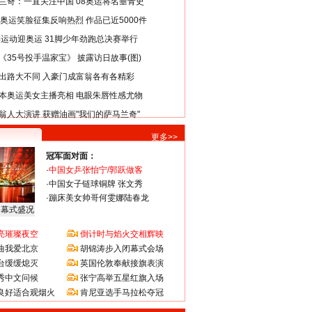
兰奇：一直关注中国 08奥运将名垂青史
8奥运笑脸征集反响热烈 作品已近5000件
类运动迎奥运 31脚少年劲跑总决赛举行
《35号投手温家宝》 披露访日故事(图)
出路大不同 入豪门成富翁各有各精彩
本奥运美女主播亮相 电眼朱唇性感尤物
翁人大演讲 获赠油画"我们的萨马兰奇"
更多>>
冠军面对面：
·
中国女乒张怡宁/郭跃做客
·
中国女子链球铜牌 张文秀
·
蹦床美女帅哥何雯娜陆春龙
闭幕式盛况
亮璀璨夜空
倒计时与焰火交相辉映
曲我爱北京
胡锦涛步入闭幕式会场
台缓缓熄灭
英国伦敦奉献接旗表演
秀中文问候
张宁高举五星红旗入场
良好适合观烟火
肯尼亚选手马拉松夺冠