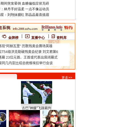
期间突发晕倒 血糖偏低症状无碍
：林丹手好温柔 一点不像运动员
星：刘翔抹腮红 郭晶晶最喜描眉
金牌榜
直播中心
资料库
更多>>
古巴"神腿"飞踹裁判