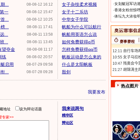
·
女划艇冠军访港
...
女子杂技柔术视频
08-08-12 16:12
·
香港女粉丝惊呼
手第一
女子十二乐坊
08-08-12 15:47
·
体坛九大浓妆明
...
中华女子学院
08-08-12 10:25
...
帆船为什么可以航行
08-08-11 17:41
...
帆船用英语怎么说
08-08-11 13:58
...
如何免费获得q币
赛事赛程
08-08-11 13:45
有望夺金
怎样免费获得qq币
08-08-08 11:17
训练
帆板运动是怎么来的
08-08-02 20:57
用艇启用
什么是太阳帆板
08-07-29 09:58
...
殷剑
08-07-28 09:28
热点图片
我要发布
我来说两句
隐藏地址
设为辩论话题
精华区
专家>>
辩论区