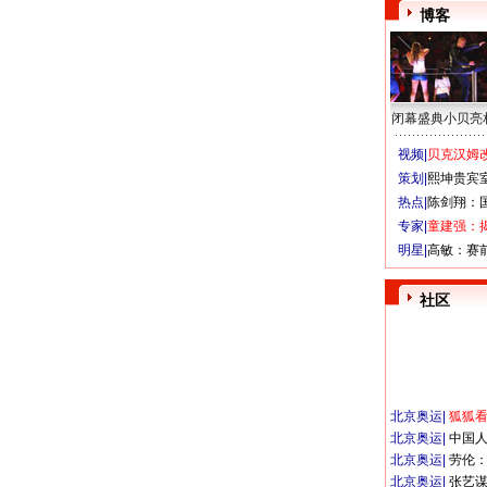
博客
闭幕盛典小贝亮
视频|
贝克汉姆改
策划|
熙坤贵宾
热点|
陈剑翔：
专家|
童建强：
明星|
高敏：赛
社区
北京奥运
|
狐狐
北京奥运
|
中国
北京奥运
|
劳伦
北京奥运
|
张艺