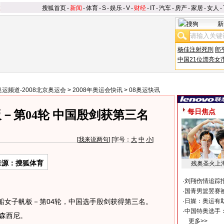
搜狐首页
-
新闻
-
体育
-
S
-
娱乐
-
V
-
财经
-
IT
-
汽车
-
房产
-
家居
-
女人
-
新
杨佳注射死刑
郎
中国21位漂亮女
奥运频道-2008北京奥运会
>
2008年奥运会快讯
>
08奥运快讯
每日焦点
－第04轮 中国殷剑获第三名
[
我来说两句
] [字号：
大
中
小
]
来源：搜狐体育
残奥圣火上
·
刘翔伤情追踪
·
国青男篮罢赛被
船女子帆板－第04轮，中国选手殷剑获得第三名。
·
日媒：奥运有
·
中国特奥选手
森西尼。
更多>>