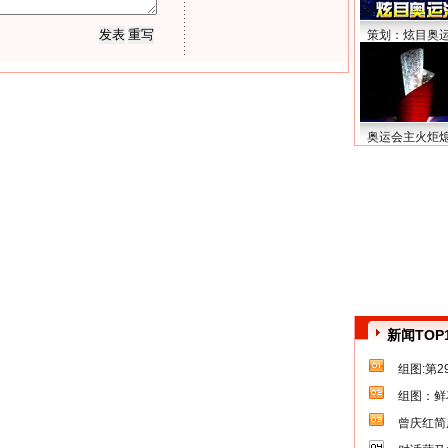
策划：炫目奥
奥运会主火炬
新闻TOP
组图:第
组图：鲜
曾庆红简