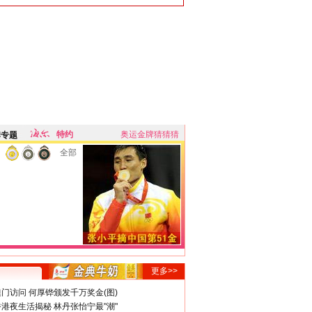
特约
奥运金牌猜猜猜
牌专题
全部
更多>>
门访问 何厚铧颁发千万奖金(图)
港夜生活揭秘 林丹张怡宁最"潮"