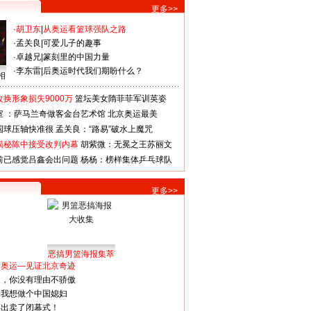
更多>>
·
胡卫东
|
从奥运看篮球强队之路
·
孟关良
|
可爱儿子的趣事
·
卓越兄
|
篆刻里的中国力量
·
李东雷
|
后奥运时代我们期盼什么？
相
换形象损失9000万
篮坛美女隋菲菲军训英姿
室 ：萨马兰奇做客金台艺术馆
北京奥运最美
国球压轴快准很
孟关良：“路易”破水上魔咒
揭秘陈中接受改判内幕
胡紫微：无冕之王苏丽文
前已感觉吕鑫会出问题
杨杨：榜样集体乒乓球队
更多>>
恶搞男篮海报集萃
看奥运—见证北京奇迹
人，你没有理由不骄傲
：我想做个中国媳妇
谋出卖了闭幕式！