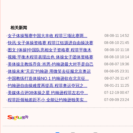
相关新闻
·
女子体操预赛中国大丰收 程菲三项比赛两...
08-08-11 14:52
·
快讯:女子体操资格赛 程菲江钰源进自由操决赛
08-08-10 21:45
·
图文:[体操]中国队亮相女子资格赛 程菲平衡木
08-08-10 11:18
·
视频:平衡木程菲表现出色 体操女子团体资格赛
08-08-10 10:14
·
美体操主教练乔良:肖恩-约翰逊最大对手是自己
08-08-07 19:36
·
体操未来"天后"约翰逊 用微笑去征服北京奥运
08-08-05 23:31
·
中国教练打造体操NO.1 约翰逊欲在北京征...
08-07-26 11:47
·
约翰逊自由操难度再提高 程菲奥运夺冠之...
08-01-21 11:25
·
美媒体点评08体操之星 约翰逊程菲左右中...
07-12-19 00:47
·
程菲距领袖差距不小 全能让约翰逊独美实...
07-09-09 23:24