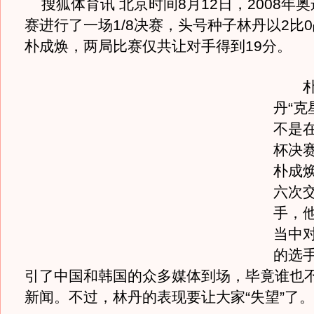
搜狐体育讯 北京时间8月12日，2008年奥
赛进行了一场1/8决赛，头号种子林丹以2比
朴成焕，两局比赛仅共让对手得到19分。
朴
丹“克
不是
杯决
朴成
六次
手，
当中
的选
引了中国和韩国的众多媒体到场，毕竟谁也
新闻。不过，林丹的表现要让大家“失望”了。