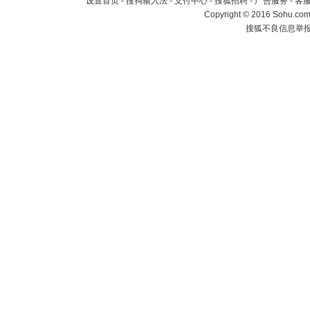
设置首页
-
搜狗输入法
-
支付中心
-
搜狐招聘
-
广告服务
-
客
Copyright
©
2016 Sohu.com 
搜狐不良信息举