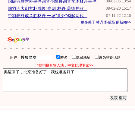
·
国际羽联意外事件调查小组将调查李矛林丹事件
08-03-05 13:54
·
国羽四大刺客朴成焕"专刺"林丹 盖德居欧...
08-02-20 15:17
·
中羽赛朴成奂胜林丹 一场"意外"勾起两代...
07-11-22 12:10
更多关于
林丹 朴成焕
的新闻>>
用户：
匿名
隐藏地址
设为辩论话题
*搜狗拼音输入法，中文处理专家>>