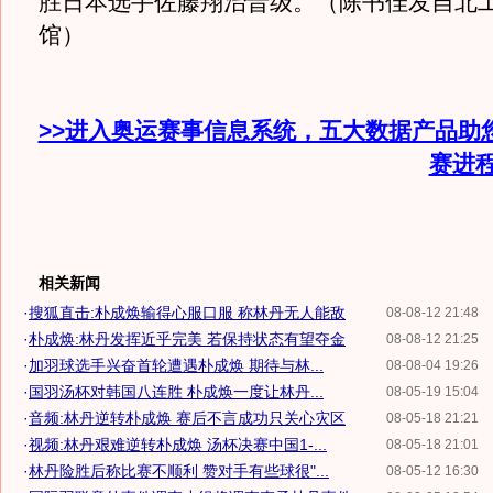
胜日本选手佐藤翔治晋级。（陈书佳发自北
馆）
>>进入奥运赛事信息系统，五大数据产品助
赛进
相关新闻
·
搜狐直击:朴成焕输得心服口服 称林丹无人能敌
08-08-12 21:48
·
朴成焕:林丹发挥近乎完美 若保持状态有望夺金
08-08-12 21:25
·
加羽球选手兴奋首轮遭遇朴成焕 期待与林...
08-08-04 19:26
·
国羽汤杯对韩国八连胜 朴成焕一度让林丹...
08-05-19 15:04
·
音频:林丹逆转朴成焕 赛后不言成功只关心灾区
08-05-18 21:21
·
视频:林丹艰难逆转朴成焕 汤杯决赛中国1-...
08-05-18 21:01
·
林丹险胜后称比赛不顺利 赞对手有些球很"...
08-05-12 16:30