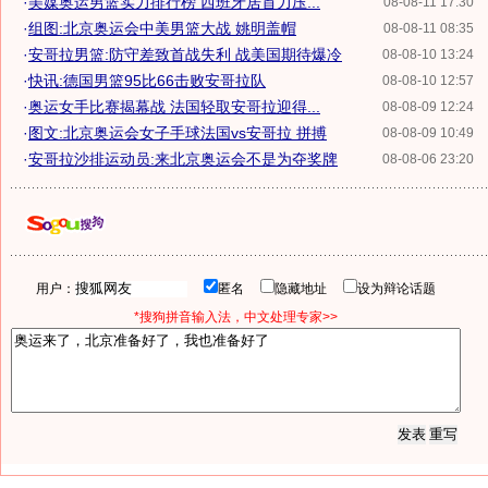
·
美媒奥运男篮实力排行榜 西班牙居首力压...
08-08-11 17:30
·
组图:北京奥运会中美男篮大战 姚明盖帽
08-08-11 08:35
·
安哥拉男篮:防守差致首战失利 战美国期待爆冷
08-08-10 13:24
·
快讯:德国男篮95比66击败安哥拉队
08-08-10 12:57
·
奥运女手比赛揭幕战 法国轻取安哥拉迎得...
08-08-09 12:24
·
图文:北京奥运会女子手球法国vs安哥拉 拼搏
08-08-09 10:49
·
安哥拉沙排运动员:来北京奥运会不是为夺奖牌
08-08-06 23:20
用户：
匿名
隐藏地址
设为辩论话题
*搜狗拼音输入法，中文处理专家>>