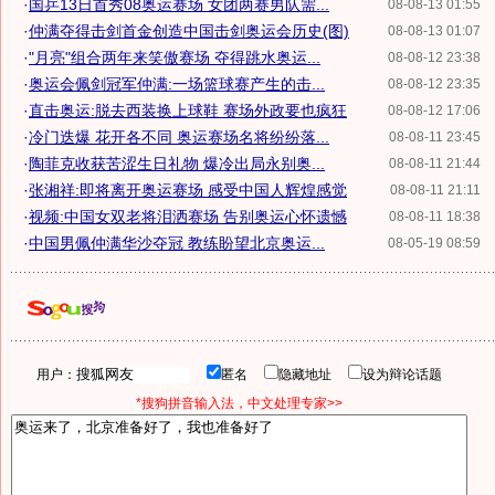
·
国乒13日首秀08奥运赛场 女团两赛男队需...
08-08-13 01:55
·
仲满夺得击剑首金创造中国击剑奥运会历史(图)
08-08-13 01:07
·
"月亮"组合两年来笑傲赛场 夺得跳水奥运...
08-08-12 23:38
·
奥运会佩剑冠军仲满:一场篮球赛产生的击...
08-08-12 23:35
·
直击奥运:脱去西装换上球鞋 赛场外政要也疯狂
08-08-12 17:06
·
冷门迭爆 花开各不同 奥运赛场名将纷纷落...
08-08-11 23:45
·
陶菲克收获苦涩生日礼物 爆冷出局永别奥...
08-08-11 21:44
·
张湘祥:即将离开奥运赛场 感受中国人辉煌感觉
08-08-11 21:11
·
视频:中国女双老将泪洒赛场 告别奥运心怀遗憾
08-08-11 18:38
·
中国男佩仲满华沙夺冠 教练盼望北京奥运...
08-05-19 08:59
用户：
匿名
隐藏地址
设为辩论话题
*搜狗拼音输入法，中文处理专家>>