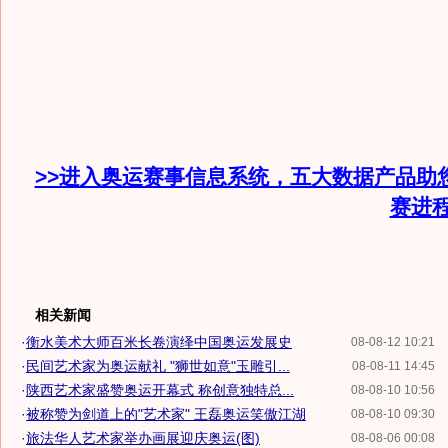
>>进入奥运赛事信息系统，五大数据产品助
赛进
相关新闻
·
衡水美术大师百米长卷演绎中国奥运发展史
08-08-12 10:21
·
民间艺术家为奥运献礼 "狮世如意"玉雕引...
08-08-11 14:45
·
陕西艺术家盛赞奥运开幕式 称创意独特总...
08-08-10 10:56
·
被称赞为剑道上的"艺术家" 王磊奥运笑傲江湖
08-08-10 09:30
·
旅法华人艺术家举办画展迎庆奥运(图)
08-08-06 00:08