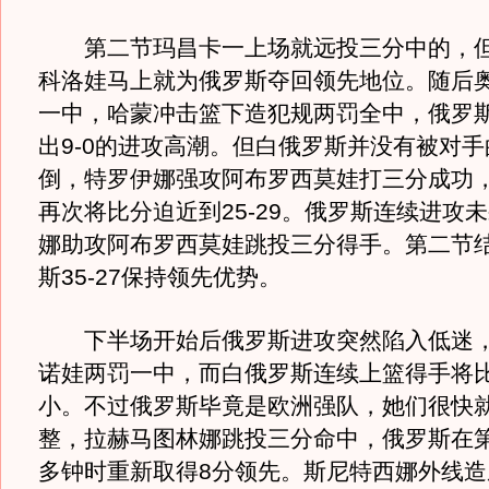
第二节玛昌卡一上场就远投三分中的，但
科洛娃马上就为俄罗斯夺回领先地位。随后
一中，哈蒙冲击篮下造犯规两罚全中，俄罗
出9-0的进攻高潮。但白俄罗斯并没有被对
倒，特罗伊娜强攻阿布罗西莫娃打三分成功
再次将比分迫近到25-29。俄罗斯连续进攻
娜助攻阿布罗西莫娃跳投三分得手。第二节
斯35-27保持领先优势。
下半场开始后俄罗斯进攻突然陷入低迷，
诺娃两罚一中，而白俄罗斯连续上篮得手将
小。不过俄罗斯毕竟是欧洲强队，她们很快
整，拉赫马图林娜跳投三分命中，俄罗斯在第
多钟时重新取得8分领先。斯尼特西娜外线造