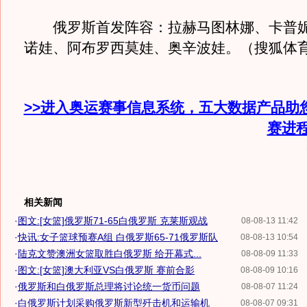
俄罗斯首发阵容：拉赫马图林娜、卡普妮
诺娃、阿布罗西莫娃、奥辛波娃。（搜狐体育 w
>>进入奥运赛事信息系统，五大数据产品助
赛进
相关新闻
·
图文:[女篮]俄罗斯71-65白俄罗斯 克莱斯观战
08-08-13 11:42
·
快讯:女子篮球预赛A组 白俄罗斯65-71俄罗斯队
08-08-13 10:54
·
陆克文赞澳洲女篮取胜白俄罗斯 给开幕式...
08-08-09 11:33
·
图文:[女篮]澳大利亚VS白俄罗斯 赛前合影
08-08-09 10:16
·
俄罗斯和白俄罗斯总理将讨论统一货币问题
08-08-07 11:24
·
白俄罗斯计划采购俄罗斯新型歼击机和运输机
08-08-07 09:31