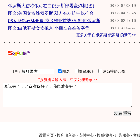
·
俄罗斯大使称俄可在白俄罗斯部署轰炸机(图)
08-08-07 08:19
·
图文:美国女篮胜俄罗斯 双方在对抗中找机会
08-08-04 22:45
·
08女篮钻石杯开幕 拉脱维亚首战75-69胜俄罗斯
08-08-02 17:16
·
图文:白俄罗斯女篮抵京 小朋友在准备字母
08-07-31 04:47
更多关于
白俄罗斯 俄罗斯
的新闻>>
用户：
匿名
隐藏地址
设为辩论话题
*搜狗拼音输入法，中文处理专家>>
设置首页
-
搜狗输入法
-
支付中心
-
搜狐招聘
-
广告服务
-
客