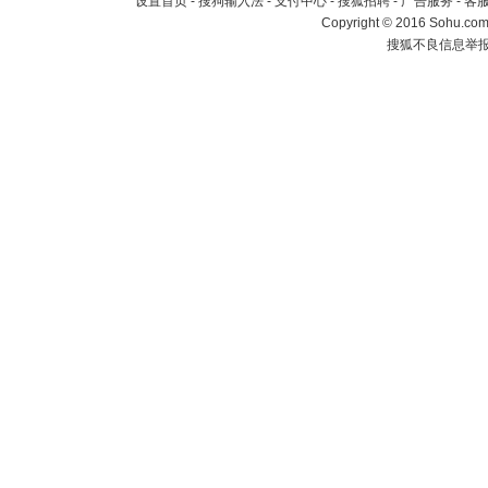
设置首页
-
搜狗输入法
-
支付中心
-
搜狐招聘
-
广告服务
-
客
Copyright
©
2016 Sohu.com 
搜狐不良信息举