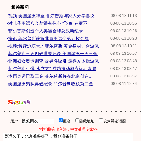
相关新闻
·
视频:美国游泳神童 菲尔普斯与家人分享喜悦
08-08-13 11:13
·
对儿子奥运八金梦很有信心 "飞鱼"在家不...
08-08-13 10:56
·
菲尔普斯创造个人奥运金牌总数新纪录
08-08-13 10:26
·
快讯:菲尔普斯获得北京奥运会第五枚金牌
08-08-13 10:23
·
视频:解读泳坛天才菲尔普斯 黄金身材适合游泳
08-08-13 10:11
·
菲尔普斯三天四破世界记录 美国游泳一天三金
08-08-13 10:07
·
亚洲妇女奥运调查:被男性吸引 最喜爱体操游泳
08-08-13 08:48
·
菲尔普斯引爆"水立方" 成功推动游泳运动发展
08-08-13 08:47
·
本届奥运已取三金 菲尔普斯将在北京创造...
08-08-13 03:37
·
美国游泳男队再破纪录 菲尔普斯收获第二金
08-08-11 12:34
用户：
匿名
隐藏地址
设为辩论话题
*搜狗拼音输入法，中文处理专家>>