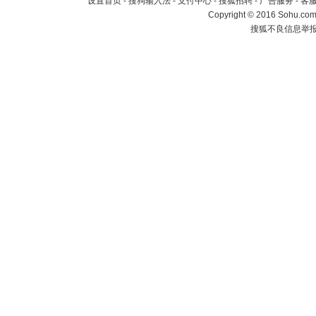
设置首页
-
搜狗输入法
-
支付中心
-
搜狐招聘
-
广告服务
-
客
Copyright
©
2016 Sohu.com 
搜狐不良信息举