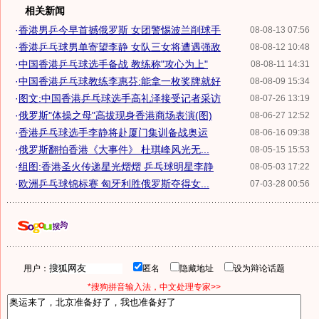
相关新闻
·
香港男乒今早首撼俄罗斯 女团警惕波兰削球手
08-08-13 07:56
·
香港乒乓球男单寄望李静 女队三女将遭遇强敌
08-08-12 10:48
·
中国香港乒乓球选手备战 教练称"攻心为上"
08-08-11 14:31
·
中国香港乒乓球教练李惠芬:能拿一枚奖牌就好
08-08-09 15:34
·
图文:中国香港乒乓球选手高礼泽接受记者采访
08-07-26 13:19
·
俄罗斯"体操之母"高拔现身香港商场表演(图)
08-06-27 12:52
·
香港乒乓球选手李静将赴厦门集训备战奥运
08-06-16 09:38
·
俄罗斯翻拍香港《大事件》 杜琪峰风光无...
08-05-15 15:53
·
组图:香港圣火传递星光熠熠 乒乓球明星李静
08-05-03 17:22
·
欧洲乒乓球锦标赛 匈牙利胜俄罗斯夺得女...
07-03-28 00:56
用户：
匿名
隐藏地址
设为辩论话题
*搜狗拼音输入法，中文处理专家>>