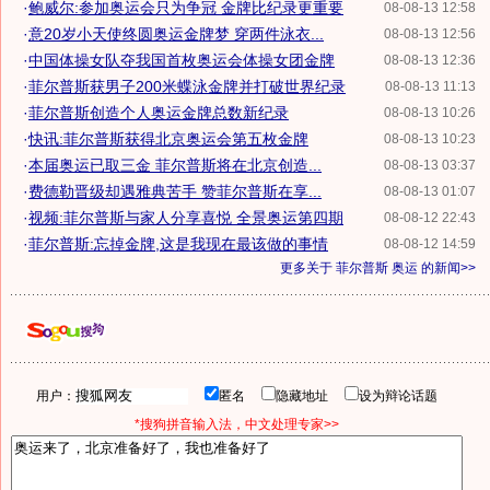
·
鲍威尔:参加奥运会只为争冠 金牌比纪录更重要
08-08-13 12:58
·
意20岁小天使终圆奥运金牌梦 穿两件泳衣...
08-08-13 12:56
·
中国体操女队夺我国首枚奥运会体操女团金牌
08-08-13 12:36
·
菲尔普斯获男子200米蝶泳金牌并打破世界纪录
08-08-13 11:13
·
菲尔普斯创造个人奥运金牌总数新纪录
08-08-13 10:26
·
快讯:菲尔普斯获得北京奥运会第五枚金牌
08-08-13 10:23
·
本届奥运已取三金 菲尔普斯将在北京创造...
08-08-13 03:37
·
费德勒晋级却遇雅典苦手 赞菲尔普斯在享...
08-08-13 01:07
·
视频:菲尔普斯与家人分享喜悦 全景奥运第四期
08-08-12 22:43
·
菲尔普斯:忘掉金牌,这是我现在最该做的事情
08-08-12 14:59
更多关于
菲尔普斯 奥运
的新闻>>
用户：
匿名
隐藏地址
设为辩论话题
*搜狗拼音输入法，中文处理专家>>