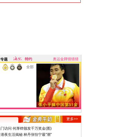
特约
奥运金牌猜猜猜
牌专题
全部
更多>>
门访问 何厚铧颁发千万奖金(图)
港夜生活揭秘 林丹张怡宁最"潮"