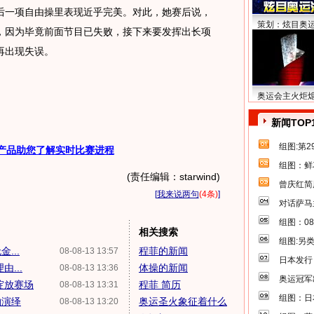
一项自由操里表现近乎完美。对此，她赛后说，
策划：炫目奥
，因为毕竟前面节目已失败，接下来要发挥出长项
再出现失误。
奥运会主火炬
新闻TOP
组图:第
产品助您了解实时比赛进程
组图：鲜
(责任编辑：starwind)
曾庆红简
[
我来说两句
(4条)
]
对话萨马
组图：0
相关搜索
组图:另
...
程菲的新闻
08-08-13 13:57
日本发行
...
体操的新闻
08-08-13 13:36
奥运冠军
绽放赛场
程菲 简历
08-08-13 13:31
组图：日
轴演绎
奥运圣火象征着什么
08-08-13 13:20