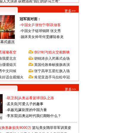
翁人大演讲 获赠油画"我们的萨马兰奇"
更多>>
冠军面对面：
·
中国女乒张怡宁/郭跃做客
·
中国女子链球铜牌 张文秀
·
蹦床美女帅哥何雯娜陆春龙
闭幕式盛况
亮璀璨夜空
倒计时与焰火交相辉映
曲我爱北京
胡锦涛步入闭幕式会场
台缓缓熄灭
英国伦敦奉献接旗表演
秀中文问候
张宁高举五星红旗入场
良好适合观烟火
肯尼亚选手马拉松夺冠
更多>>
·
胡卫东
|
从奥运看篮球强队之路
·
孟关良
|
可爱儿子的趣事
·
卓越兄
|
篆刻里的中国力量
·
李东雷
|
后奥运时代我们期盼什么？
相
换形象损失9000万
篮坛美女隋菲菲军训英姿