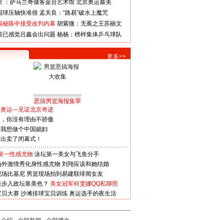
室 ：萨马兰奇做客金台艺术馆
北京奥运最美
国球压轴快准很
孟关良：“路易”破水上魔咒
揭秘陈中接受改判内幕
胡紫微：无冕之王苏丽文
前已感觉吕鑫会出问题
杨杨：榜样集体乒乓球队
更多>>
恶搞男篮海报集萃
看奥运—见证北京奇迹
人，你没有理由不骄傲
：我想做个中国媳妇
谋出卖了闭幕式！
第一性感尤物
泳坛第一美女与飞鱼分手
场外激情秀化身性感尤物
刘翔应该和她结婚
现场比基尼
男篮现场拍到易建联绯闻女友
娃步入政坛靠美色？
美女冠军何雯娜QQ私聊照
宝贝大赛
沙滩排球宝贝训练
奥运选手的夜生活