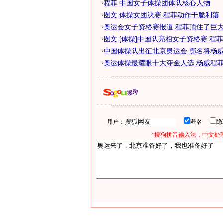
·
程菲 中国女子体操团体队核心人物
·
图文:体操女团决赛 程菲动作干脆利落
·
奥运会女子资格赛报道 程菲顶住了巨大压
·
图文:[体操]中国队亮相女子资格赛 程
·
中国体操队出征北京奥运会 鄂名将杨威程
·
奥运体操最耀眼十大夺金人选 杨威程菲榜
用户：
匿名
*搜狗拼音输入法，中文处理