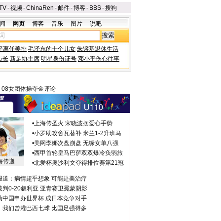
TV
-
视频
-
ChinaRen
-
邮件
-
博客
-
BBS
-
搜狗
闻
网页
博客
音乐
图片
说吧
平离任美排
毛泽东的十个儿女
朱镕基退休生活
市长
新足协主席
明星身份证号
邓小平伤心往事
>
08女团体操夺金评论
•
上海传圣火 宋晓波摆爱心手势
•
小罗助攻舍瓦替补 米兰1-2升班马
•
美网李娜次盘崩盘 无缘女单八强
•
西甲首轮皇马巴萨双双爆冷负弱旅
海传递
•
北爱杯奥沙利文夺得排位赛第21冠
报道：病情超乎想象 可能赴美治疗
判0-20叙利亚 亚青赛卫冕蒙阴影
助中国申办世界杯 成日本竞争对手
：我们曾灌巴西七球 比国足强得多