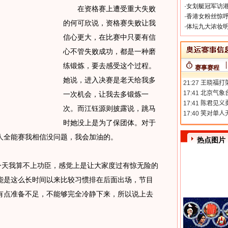
·
女划艇冠军访港
在资格赛上遭受重大失败
·
香港女粉丝惊呼
的何可欣说，资格赛失败让我
·
体坛九大浓妆明
信心更大，在比赛中只要有信
心不管失败成功，都是一种磨
练锻炼，要去感受这个过程。
赛事赛程
她说，进入决赛是老天给我多
一次机会，让我去多锻炼一
次。而江钰源则披露说，跳马
时她没上是为了保团体。对于
人全能赛我相信没问题，我会加油的。
热点图片
天我算不上功臣，感觉上是让大家度过有惊无险的
能是这么长时间以来比较习惯排在后面出场，节目
有点准备不足，不能够完全冷静下来，所以说上去