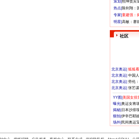
策划|
熙坤贵宾
热点|
陈剑翔：
专家|
童建强：
明星|
高敏：赛
社区
北京奥运
|
狐狐
北京奥运
|
中国
北京奥运
|
劳伦
北京奥运
|
张艺
YY图|
美国女排
曝光|
奥运女将
揭秘|
日本沙排
狠拍|
伊辛巴耶
场外|
民间奥运