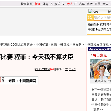
搜狐首页
-
新闻
-
体育
-
S
-
娱乐
-
V
-
财经
-
IT
-
汽车
-
房产
-
家居
-
女人
-
新
杨佳注射死刑
郎
中国21位漂亮女
奥运频道-2008北京奥运会
>
中国军团
>
体操
>
08体操中国女队
>
中国体操女团夺冠
每日焦点
比赛 程菲：今天我不算功臣
[
我来说两句
(4)
] [字号：
大
中
小
]
来源：中国新闻网
残奥圣火上
·
刘翔伤情追踪
·
国青男篮罢赛被
·
日媒：奥运有
·
中国特奥选手
更多>>