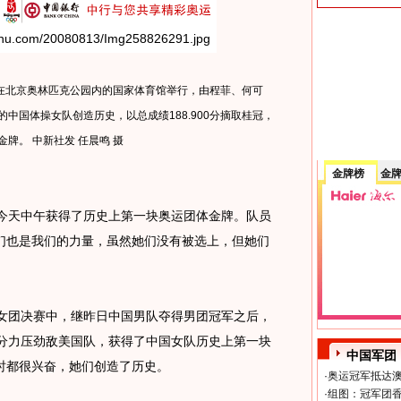
在北京奥林匹克公园内的国家体育馆举行，由程菲、何可
中国体操女队创造历史，以总成绩188.900分摘取桂冠，
牌。 中新社发 任晨鸣 摄
金牌榜
金
队今天中午获得了历史上第一块奥运团体金牌。队员
们也是我们的力量，虽然她们没有被选上，但她们
团决赛中，继昨日中国男队夺得男团冠军之后，
总分力压劲敌美国队，获得了中国女队历史上第一块
中国军团
时都很兴奋，她们创造了历史。
·
奥运冠军抵达澳
·
组图：冠军团香