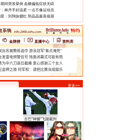
期间突发晕倒 血糖偏低症状无碍
：林丹手好温柔 一点不像运动员
星：刘翔抹腮红 郭晶晶最喜描眉
金牌榜
直播中心
资料库
更多>>
古巴"神腿"飞踹裁判