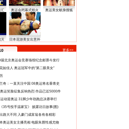
运汇
奥运会闭幕式焰火
奥运美女献身搜狐
熄灭
日本花游美女出意外
10
更多>>
29届北京奥运会竞赛场馆纪念邮票今发行
花如佳人 奥运冠军中的“第二眼美女”
历
兰奇：一直关注中国 08奥运将名垂青史
8奥运笑脸征集反响热烈 作品已近5000件
类运动迎奥运 31脚少年劲跑总决赛举行
《35号投手温家宝》 披露访日故事(图)
出路大不同 入豪门成富翁各有各精彩
本奥运美女主播亮相 电眼朱唇性感尤物