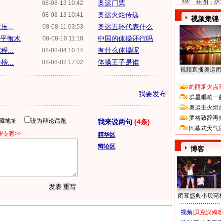
组图：萨
奥运门票
08-08-13 10:42
奥运火炬传递
08-08-13 10:41
视频集锦
...
奥运五环代表什么
08-08-11 03:53
菲平衡木
中国的体操还行吗
08-08-10 11:18
...
有什么体操呢
08-08-04 10:14
...
体操王子是谁
08-08-02 17:02
视频直播奥运
绚丽烟火点
我要发布
群星唱响一
奥运主火炬
罗格致辞再
隐藏地址
设为辩论话题
我来说两句
(4条)
闭幕式天气
专家>>
精华区
辩论区
博客
闭幕盛典小贝亮
视频|
贝克汉姆改