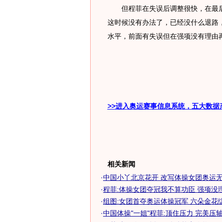
但程菲在失误后调整很快，在最后
这时候没有办法了，已经没什么退路
水平，前面有失误但在强项没有理由
>>进入奥运赛事信息系统，五大数据
相关新闻
·
中国小丫北京花开 改写体操女团奥运无金
·
程菲:体操女团夺冠我不算功臣 强项没理由
·
组图:女团首夺奥运体操冠军 六朵金花
·
中国体操"一姐"程菲:顶住压力 完美压