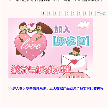
1
2
3
4
5
6
7
8
9
下一页
>>进入奥运赛事信息系统，五大数据产品助您了解实时比赛进程