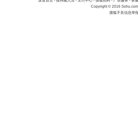
设置首页
-
搜狗输入法
-
支付中心
-
搜狐招聘
-
广告服务
-
客
Copyright
©
2016 Sohu.com 
搜狐不良信息举