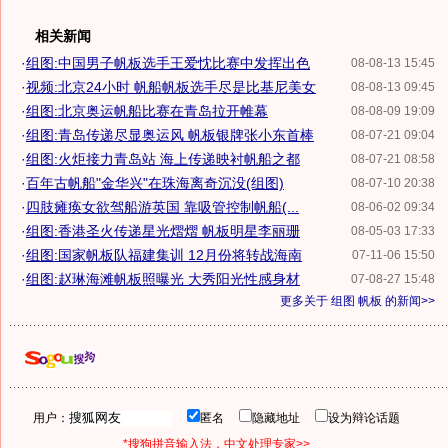
相关新闻
·
组图:中国男子帆板选手王爱忱比赛中发挥出色
08-08-13 15:45
·
视频:北京24小时 帆船帆板选手尽是比基尼美女
08-08-13 09:45
·
组图:北京奥运帆船比赛在青岛拉开帷幕
08-08-09 19:09
·
组图:青岛传递尽显奥运风 帆板银牌张小东首棒
08-07-21 09:04
·
组图:火炬接力青岛站 海上传递映衬帆船之都
08-07-21 08:58
·
百年古帆船"金华兴"在珠海离奇沉没(组图)
08-07-10 20:38
·
四肢瘫痪女欲驾船游英国 靠吸管控制帆船(...
08-06-02 09:34
·
组图:香港圣火传递星光熠熠 帆板明星李丽珊
08-05-03 17:33
·
组图:国家帆板队福建集训 12月份将转战海南
07-11-06 15:50
·
组图:赵琳海滩帆板照曝光 大秀阳光性感身材
07-08-27 15:48
更多关于
组图 帆板
的新闻>>
用户：
匿名
隐藏地址
设为辩论话题
*搜狗拼音输入法，中文处理专家>>