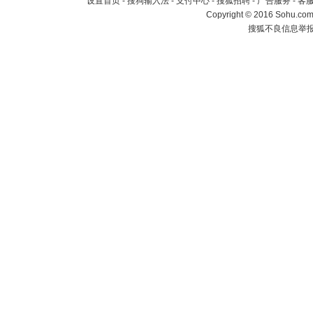
设置首页
-
搜狗输入法
-
支付中心
-
搜狐招聘
-
广告服务
-
客
Copyright
©
2016 Sohu.com 
搜狐不良信息举