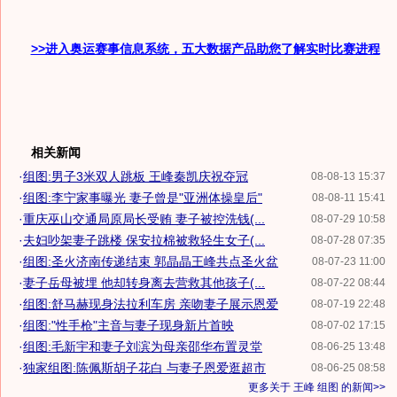
>>进入奥运赛事信息系统，五大数据产品助您了解实时比赛进程
相关新闻
·
组图:男子3米双人跳板 王峰秦凯庆祝夺冠
08-08-13 15:37
·
组图:李宁家事曝光 妻子曾是"亚洲体操皇后"
08-08-11 15:41
·
重庆巫山交通局原局长受贿 妻子被控洗钱(...
08-07-29 10:58
·
夫妇吵架妻子跳楼 保安拉棉被救轻生女子(...
08-07-28 07:35
·
组图:圣火济南传递结束 郭晶晶王峰共点圣火盆
08-07-23 11:00
·
妻子岳母被埋 他却转身离去营救其他孩子(...
08-07-22 08:44
·
组图:舒马赫现身法拉利车房 亲吻妻子展示恩爱
08-07-19 22:48
·
组图:"性手枪"主音与妻子现身新片首映
08-07-02 17:15
·
组图:毛新宇和妻子刘滨为母亲邵华布置灵堂
08-06-25 13:48
·
独家组图:陈佩斯胡子花白 与妻子恩爱逛超市
08-06-25 08:58
更多关于
王峰 组图
的新闻>>