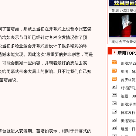
策划：炫目奥
了苗培如，那就是当初在开幕式上也曾令张艺谋
苗培如表示节目组已经针对各种突发情况作了预
奥运会主火炬
说当初多哈亚运会开幕式曾设计了很多精彩的环
新闻TOP
遗憾未能实现。因此这次“最重要的并非创意，而是
，可能会删减一些内容，并朝着最好的想法去实
组图:第
会给闭幕式带来大局上的影响。只不过我们自己知
组图：鲜
苗培如说。
曾庆红简
对话萨马
组图：0
组图:另
日本发行
奥运冠军
组图：日
台就进入安装期。苗培如表示，相对于开幕式的