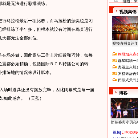
组图：萨
那就是无法进行彩排演练。
视频集锦
行马拉松最后一项比赛，而马拉松的颁奖也是闭
已经排练了半年多，但根本就没有时间在鸟巢进行
几天都无法全部到位。
视频直播奥运
绚丽烟火点
在场外做，因此案头工作非常细致和巧妙，如每
群星唱响一
位置都必须精确，包括国际ＢＯＢ转播公司的转
奥运主火炬
外排练地的情况来设计脚本。
罗格致辞再
闭幕式天气
入场时道具还没有摆放完毕，因此闭幕式是每一届
博客
如如此感言。 （天蓝）
闭幕盛典小贝亮
视频|
贝克汉姆改