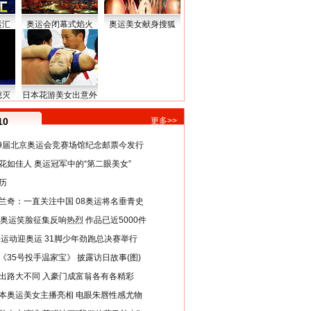
运汇
奥运会闭幕式焰火
奥运美女献身搜狐
熄灭
日本花游美女出意外
10
更多>>
29届北京奥运会竞赛场馆纪念邮票今发行
花如佳人 奥运冠军中的“第二眼美女”
历
兰奇：一直关注中国 08奥运将名垂青史
8奥运笑脸征集反响热烈 作品已近5000件
类运动迎奥运 31脚少年劲跑总决赛举行
《35号投手温家宝》 披露访日故事(图)
出路大不同 入豪门成富翁各有各精彩
本奥运美女主播亮相 电眼朱唇性感尤物