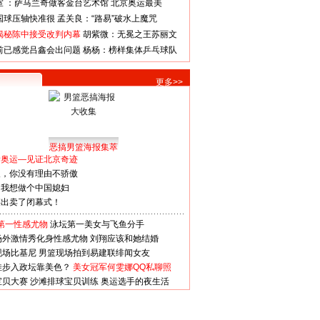
室 ：萨马兰奇做客金台艺术馆
北京奥运最美
国球压轴快准很
孟关良：“路易”破水上魔咒
揭秘陈中接受改判内幕
胡紫微：无冕之王苏丽文
前已感觉吕鑫会出问题
杨杨：榜样集体乒乓球队
更多>>
恶搞男篮海报集萃
看奥运—见证北京奇迹
人，你没有理由不骄傲
：我想做个中国媳妇
谋出卖了闭幕式！
第一性感尤物
泳坛第一美女与飞鱼分手
场外激情秀化身性感尤物
刘翔应该和她结婚
现场比基尼
男篮现场拍到易建联绯闻女友
娃步入政坛靠美色？
美女冠军何雯娜QQ私聊照
宝贝大赛
沙滩排球宝贝训练
奥运选手的夜生活