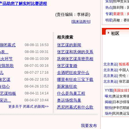
策划|
熙坤贵宾
产品助您了解实时比赛进程
热点|
陈剑翔：
专家|
童建强：
(责任编辑：李林蔚)
明星|
高敏：赛
[
我来说两句
]
社区
相关搜索
5聊闭幕式
张艺谋的新闻
08-08-11 16:53
...
张艺谋和巩俐的关系
08-08-11 09:31
熄火环节
巩俐张艺谋亲密亮相
08-08-11 03:09
北京奥运
|
狐狐
安陈凯歌
张艺谋复婚
08-07-31 00:16
北京奥运
|
中国
儿
去酒吧狂欢穿什么
08-07-27 17:16
北京奥运
|
劳伦
张艺谋
哪里有狂欢三宝下载
08-06-22 18:53
北京奥运
|
张艺
有信心
新家族狂欢
08-04-26 10:52
YY图|
美国女排
张艺谋拍板
什么是鸟巢工程
08-04-11 14:14
曝光|
奥运女将
访...
奥运场馆鸟巢
08-04-07 10:44
揭秘|
日本沙排
更多关于
闭幕式
的新闻>>
悉尼闭幕式有什么歌
狠拍|
伊辛巴耶
场外|
民间奥运
我要发布