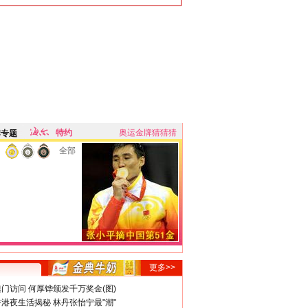
特约
奥运金牌猜猜猜
牌专题
全部
更多>>
门访问 何厚铧颁发千万奖金(图)
港夜生活揭秘 林丹张怡宁最"潮"