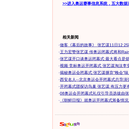
>>进入奥运赛事信息系统，五大数据
相关新闻
·
做客《幕后的故事》 张艺谋11日12:2
·
王力宏赞张艺谋 传奥运闭幕式将和Rain表
·
张艺谋开口谈奥运闭幕式:最大看点是
·
视频:竞标奥运开闭幕式 张艺谋淘汰李
·
揭秘奥运会闭幕式:张艺谋摒弃"晚会"味
·
西安名人--北京奥运会开闭幕式总导演
·
开闭幕式团探访鸟巢 张艺谋:有压力更
·
08奥运会开闭幕式礼仪引导员选拔由
·
《朝鲜日报》就奥运开闭幕式筹备情况采