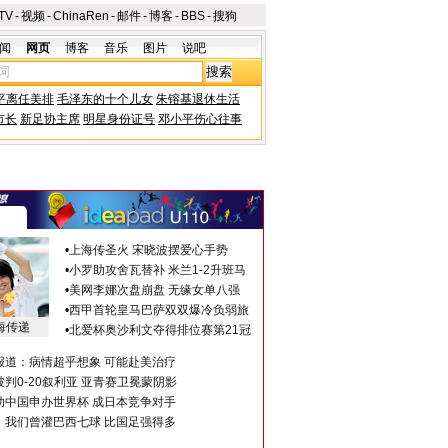
TV
-
视频
-
ChinaRen
-
邮件
-
博客
-
BBS
-
搜狗
闻
网页
博客
音乐
图片
说吧
平离任美排
毛泽东的十个儿女
朱镕基退休生活
市长
新足协主席
明星身份证号
邓小平伤心往事
•
上海传圣火 宋晓波摆爱心手势
•
小罗助攻舍瓦替补 米兰1-2升班马
•
美网李娜次盘崩盘 无缘女单八强
•
西甲首轮皇马巴萨双双爆冷负弱旅
海传递
•
北爱杯奥沙利文夺得排位赛第21冠
报道：病情超乎想象 可能赴美治疗
判0-20叙利亚 亚青赛卫冕蒙阴影
助中国申办世界杯 成日本竞争对手
：我们曾灌巴西七球 比国足强得多