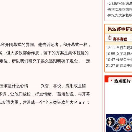
·
女划艇冠军访港
·
香港女粉丝惊呼
·
体坛九大浓妆明
赛事赛程
容开闭幕式的异同。他告诉记者，和开幕式一样，
案，但大多数都会作废，留下的方案是集体智慧的
学定位，所以我们研究了很久逐渐明确了观念，一定
热点图片
应该是什么心情———兴奋、喜悦、流泪或是留
环境，让他们放松，抒发情绪。”苗培如说，与开幕
以友谊为重，营造成一个“全人类狂欢的大Ｐａｒｔ