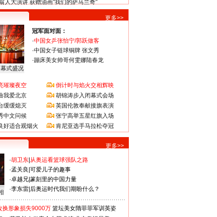
翁人大演讲 获赠油画"我们的萨马兰奇"
更多>>
冠军面对面：
·
中国女乒张怡宁/郭跃做客
·
中国女子链球铜牌 张文秀
·
蹦床美女帅哥何雯娜陆春龙
闭幕式盛况
亮璀璨夜空
倒计时与焰火交相辉映
曲我爱北京
胡锦涛步入闭幕式会场
台缓缓熄灭
英国伦敦奉献接旗表演
秀中文问候
张宁高举五星红旗入场
良好适合观烟火
肯尼亚选手马拉松夺冠
更多>>
·
胡卫东
|
从奥运看篮球强队之路
·
孟关良
|
可爱儿子的趣事
·
卓越兄
|
篆刻里的中国力量
·
李东雷
|
后奥运时代我们期盼什么？
相
换形象损失9000万
篮坛美女隋菲菲军训英姿