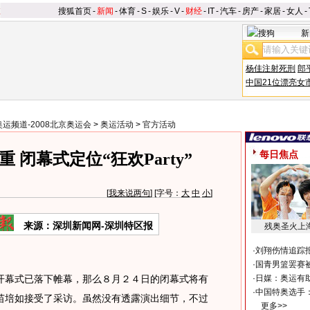
搜狐首页
-
新闻
-
体育
-
S
-
娱乐
-
V
-
财经
-
IT
-
汽车
-
房产
-
家居
-
女人
-
新
杨佳注射死刑
郎
中国21位漂亮女
奥运频道-2008北京奥运会
>
奥运活动
>
官方活动
每日焦点
 闭幕式定位“狂欢Party”
[
我来说两句
] [字号：
大
中
小
]
来源：深圳新闻网-深圳特区报
残奥圣火上
·
刘翔伤情追踪
·
国青男篮罢赛被
幕式已落下帷幕，那么８月２４日的闭幕式将有
·
日媒：奥运有
·
中国特奥选手
苗培如接受了采访。虽然没有透露演出细节，不过
更多>>