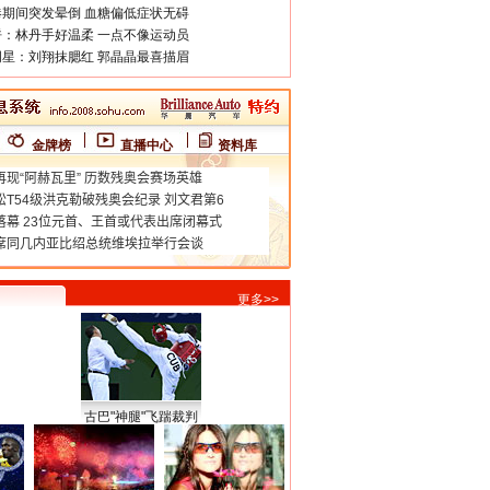
期间突发晕倒 血糖偏低症状无碍
：林丹手好温柔 一点不像运动员
星：刘翔抹腮红 郭晶晶最喜描眉
金牌榜
直播中心
资料库
更多>>
古巴"神腿"飞踹裁判