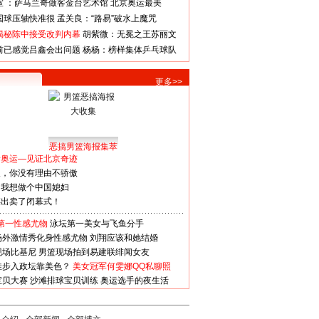
室 ：萨马兰奇做客金台艺术馆
北京奥运最美
国球压轴快准很
孟关良：“路易”破水上魔咒
揭秘陈中接受改判内幕
胡紫微：无冕之王苏丽文
前已感觉吕鑫会出问题
杨杨：榜样集体乒乓球队
更多>>
恶搞男篮海报集萃
看奥运—见证北京奇迹
人，你没有理由不骄傲
：我想做个中国媳妇
谋出卖了闭幕式！
第一性感尤物
泳坛第一美女与飞鱼分手
场外激情秀化身性感尤物
刘翔应该和她结婚
现场比基尼
男篮现场拍到易建联绯闻女友
娃步入政坛靠美色？
美女冠军何雯娜QQ私聊照
宝贝大赛
沙滩排球宝贝训练
奥运选手的夜生活