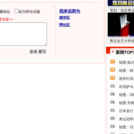
策划：炫目奥
我来说两句
隐藏地址
设为辩论话题
精华区
专家>>
辩论区
奥运会主火炬
新闻TOP
组图:第
组图：鲜
曾庆红简
对话萨马
组图：0
组图:另
日本发行
奥运冠军
组图：日