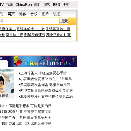
TV
-
视频
-
ChinaRen
-
邮件
-
博客
-
BBS
-
搜狗
闻
网页
博客
音乐
图片
说吧
平离任美排
毛泽东的十个儿女
朱镕基退休生活
市长
新足协主席
明星身份证号
邓小平伤心往事
•
上海传圣火 宋晓波摆爱心手势
•
小罗助攻舍瓦替补 米兰1-2升班马
•
美网李娜次盘崩盘 无缘女单八强
•
西甲首轮皇马巴萨双双爆冷负弱旅
海传递
•
北爱杯奥沙利文夺得排位赛第21冠
报道：病情超乎想象 可能赴美治疗
判0-20叙利亚 亚青赛卫冕蒙阴影
助中国申办世界杯 成日本竞争对手
：我们曾灌巴西七球 比国足强得多