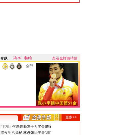
特约
奥运金牌猜猜猜
牌专题
全部
更多>>
门访问 何厚铧颁发千万奖金(图)
港夜生活揭秘 林丹张怡宁最"潮"