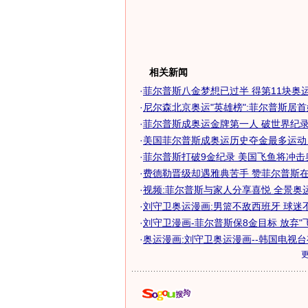
相关新闻
·
菲尔普斯八金梦想已过半 得第11块奥运金
·
尼尔森北京奥运"英雄榜":菲尔普斯居首姚
·
菲尔普斯成奥运金牌第一人 破世界纪
·
美国菲尔普斯成奥运历史夺金最多运动
·
菲尔普斯打破9金纪录 美国飞鱼将冲击奥运
·
费德勒晋级却遇雅典苦手 赞菲尔普斯在享
·
视频:菲尔普斯与家人分享喜悦 全景奥
·
刘守卫奥运漫画:男篮不敌西班牙 球迷
·
刘守卫漫画-菲尔普斯保8金目标 放弃"飞鱼
·
奥运漫画:刘守卫奥运漫画--韩国电视