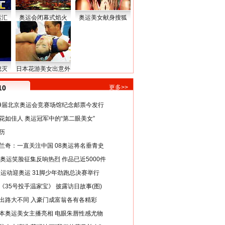
运汇
奥运会闭幕式焰火
奥运美女献身搜狐
熄灭
日本花游美女出意外
10
更多>>
29届北京奥运会竞赛场馆纪念邮票今发行
花如佳人 奥运冠军中的“第二眼美女”
历
兰奇：一直关注中国 08奥运将名垂青史
8奥运笑脸征集反响热烈 作品已近5000件
类运动迎奥运 31脚少年劲跑总决赛举行
《35号投手温家宝》 披露访日故事(图)
出路大不同 入豪门成富翁各有各精彩
本奥运美女主播亮相 电眼朱唇性感尤物