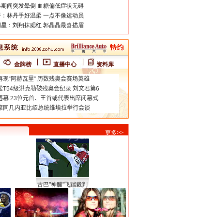
期间突发晕倒 血糖偏低症状无碍
：林丹手好温柔 一点不像运动员
星：刘翔抹腮红 郭晶晶最喜描眉
金牌榜
直播中心
资料库
更多>>
古巴"神腿"飞踹裁判