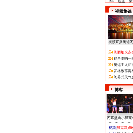
组图：萨
视频集锦
视频直播奥运
绚丽烟火点
群星唱响一
奥运主火炬
罗格致辞再
闭幕式天气
博客
闭幕盛典小贝亮
视频|
贝克汉姆改