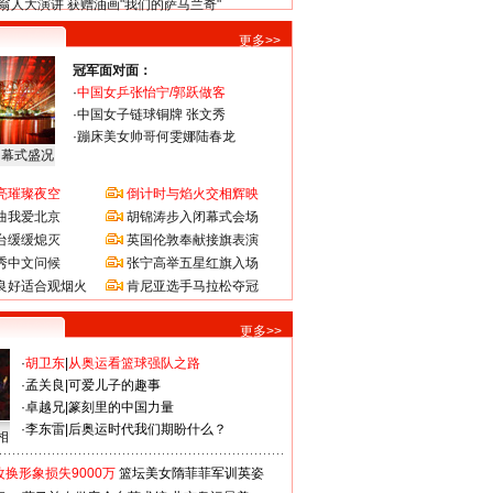
翁人大演讲 获赠油画"我们的萨马兰奇"
更多>>
冠军面对面：
·
中国女乒张怡宁/郭跃做客
·
中国女子链球铜牌 张文秀
·
蹦床美女帅哥何雯娜陆春龙
闭幕式盛况
亮璀璨夜空
倒计时与焰火交相辉映
曲我爱北京
胡锦涛步入闭幕式会场
台缓缓熄灭
英国伦敦奉献接旗表演
秀中文问候
张宁高举五星红旗入场
良好适合观烟火
肯尼亚选手马拉松夺冠
更多>>
·
胡卫东
|
从奥运看篮球强队之路
·
孟关良
|
可爱儿子的趣事
·
卓越兄
|
篆刻里的中国力量
·
李东雷
|
后奥运时代我们期盼什么？
相
换形象损失9000万
篮坛美女隋菲菲军训英姿