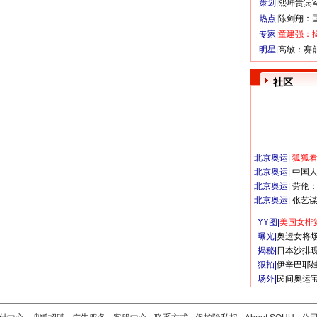
策划|
熙坤贵宾
热点|
陈剑翔：
专家|
童建强：
明星|
高敏：赛
社区
北京奥运
|
狐狐
北京奥运
|
中国
北京奥运
|
劳伦
北京奥运
|
张艺
YY图|
美国女排
曝光|
奥运女将
揭秘|
日本沙排
狠拍|
伊辛巴耶
场外|
民间奥运