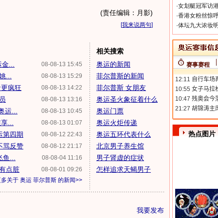
·
女划艇冠军访港
(责任编辑：月影)
·
香港女粉丝惊呼
[
我来说两句
]
·
体坛九大浓妆明
相关搜索
...
奥运的新闻
08-08-13 15:45
赛事赛程
...
菲尔普斯的新闻
08-08-13 15:29
录更疯狂
菲尔普斯 女朋友
08-08-13 14:22
员
奥运圣火象征着什么
08-08-13 13:16
...
奥运门票
08-08-13 10:45
...
奥运火炬传递
08-08-13 01:07
热点图片
运第四期
奥运五环代表什么
08-08-12 22:43
不骂反赞
北京男子养生馆
08-08-12 21:17
...
男子肾虚的症状
08-08-04 11:16
台有点脏
怎样追求天蝎男子
08-08-01 09:26
更多关于
奥运 菲尔普斯
的新闻>>
我要发布