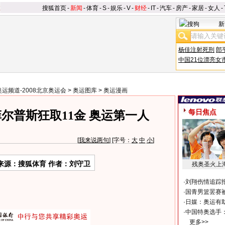
搜狐首页
-
新闻
-
体育
-
S
-
娱乐
-
V
-
财经
-
IT
-
汽车
-
房产
-
家居
-
女人
-
新
杨佳注射死刑
郎
中国21位漂亮女
奥运频道-2008北京奥运会
>
奥运图库
>
奥运漫画
每日焦点
尔普斯狂取11金 奥运第一人
[
我来说两句
] [字号：
大
中
小
]
来源：搜狐体育 作者：刘守卫
残奥圣火上
·
刘翔伤情追踪
·
国青男篮罢赛被
·
日媒：奥运有
·
中国特奥选手
更多>>