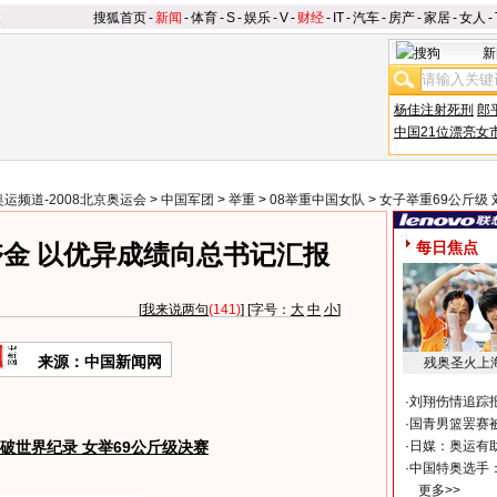
搜狐首页
-
新闻
-
体育
-
S
-
娱乐
-
V
-
财经
-
IT
-
汽车
-
房产
-
家居
-
女人
-
新
杨佳注射死刑
郎
中国21位漂亮女
奥运频道-2008北京奥运会
>
中国军团
>
举重
>
08举重中国女队
>
女子举重69公斤级
每日焦点
金 以优异成绩向总书记汇报
[
我来说两句
(141)
] [字号：
大
中
小
]
来源：中国新闻网
残奥圣火上
·
刘翔伤情追踪
·
国青男篮罢赛被
破世界纪录 女举69公斤级决赛
·
日媒：奥运有
·
中国特奥选手
更多>>