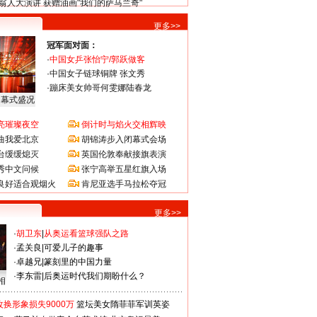
翁人大演讲 获赠油画"我们的萨马兰奇"
更多>>
冠军面对面：
·
中国女乒张怡宁/郭跃做客
·
中国女子链球铜牌 张文秀
·
蹦床美女帅哥何雯娜陆春龙
闭幕式盛况
亮璀璨夜空
倒计时与焰火交相辉映
曲我爱北京
胡锦涛步入闭幕式会场
台缓缓熄灭
英国伦敦奉献接旗表演
秀中文问候
张宁高举五星红旗入场
良好适合观烟火
肯尼亚选手马拉松夺冠
更多>>
·
胡卫东
|
从奥运看篮球强队之路
·
孟关良
|
可爱儿子的趣事
·
卓越兄
|
篆刻里的中国力量
·
李东雷
|
后奥运时代我们期盼什么？
相
换形象损失9000万
篮坛美女隋菲菲军训英姿