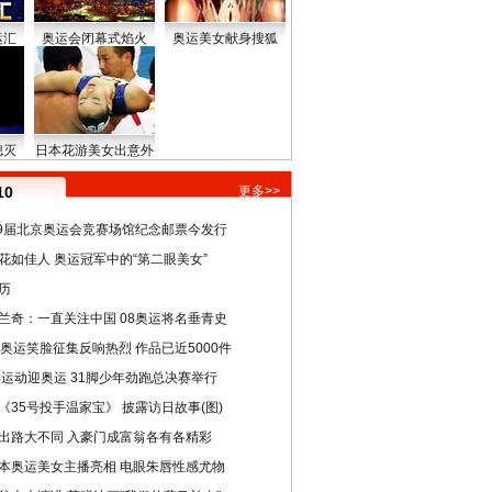
运汇
奥运会闭幕式焰火
奥运美女献身搜狐
熄灭
日本花游美女出意外
10
更多>>
29届北京奥运会竞赛场馆纪念邮票今发行
花如佳人 奥运冠军中的“第二眼美女”
历
兰奇：一直关注中国 08奥运将名垂青史
8奥运笑脸征集反响热烈 作品已近5000件
类运动迎奥运 31脚少年劲跑总决赛举行
《35号投手温家宝》 披露访日故事(图)
出路大不同 入豪门成富翁各有各精彩
本奥运美女主播亮相 电眼朱唇性感尤物