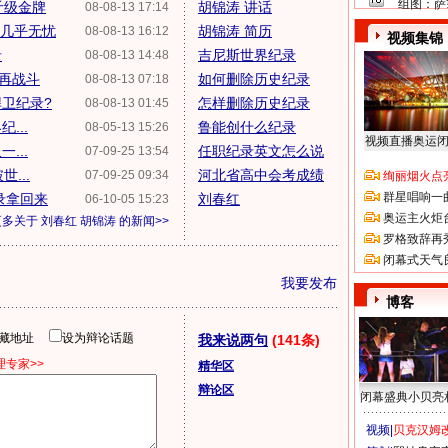
组图：萨
斤级金牌
胡锦涛 讲话
08-08-13 17:14
牌几乎无忧
胡锦涛 简历
08-08-13 16:12
视频集锦
录
吉尼斯世界纪录
08-08-13 14:48
复再战斗
如何删除历史纪录
08-08-13 07:18
捍卫纪录?
怎样删除历史纪录
08-08-13 01:45
...
鲁能创什么纪录
08-05-13 15:26
视频直播奥运
...
任职纪录英文怎么说
07-09-25 13:54
...
河北省高中会考成绩
07-09-25 09:34
绚丽烟火点
群星唱响一
录拿回来
刘春红
06-10-05 15:23
奥运主火炬
更多关于
刘春红 胡锦涛
的新闻>>
罗格致辞再
闭幕式天气
我要发布
博客
隐藏地址
设为辩论话题
我来说两句
(141条)
专家>>
精华区
辩论区
闭幕盛典小贝亮
视频|
贝克汉姆改