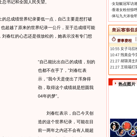
让总书记和全国人民失望。
·
女划艇冠军访港
·
香港女粉丝惊呼
·
体坛九大浓妆明
的总成绩世界纪录要低一点，自己主要是想打破
，也超越了原来的世界纪录一公斤，至于总成绩可能
，刘春红的心态还是很放松的，她表示没有专门想
赛事赛程
。
“自己能比出自己的成绩，别的
也都不在乎了，”刘春红表
示，“我今天是使出了浑身得
热点图片
劲，取得这个成绩就是想圆我
04年的梦”。
刘春红表示，自己今天创
造的这个世界纪录，可能在目
前一两年之内还不会有人能超