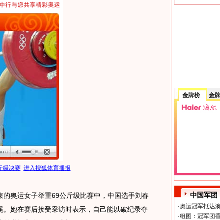
金牌榜
金
斤级决赛
进入搜狐体育播报
中国军团
束的奥运女子举重69公斤级比赛中，中国选手刘春
·
奥运冠军抵达澳
冕。她在赛后接受采访时表示，自己能以破纪录夺
·
组图：冠军团香