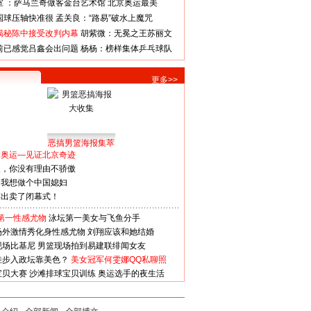
室 ：萨马兰奇做客金台艺术馆
北京奥运最美
国球压轴快准很
孟关良：“路易”破水上魔咒
揭秘陈中接受改判内幕
胡紫微：无冕之王苏丽文
前已感觉吕鑫会出问题
杨杨：榜样集体乒乓球队
更多>>
恶搞男篮海报集萃
看奥运—见证北京奇迹
人，你没有理由不骄傲
：我想做个中国媳妇
谋出卖了闭幕式！
第一性感尤物
泳坛第一美女与飞鱼分手
场外激情秀化身性感尤物
刘翔应该和她结婚
现场比基尼
男篮现场拍到易建联绯闻女友
娃步入政坛靠美色？
美女冠军何雯娜QQ私聊照
宝贝大赛
沙滩排球宝贝训练
奥运选手的夜生活