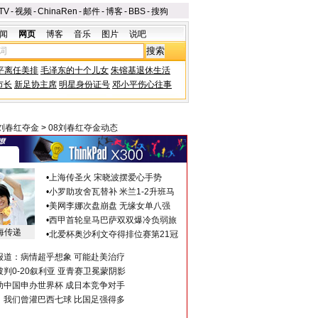
TV
-
视频
-
ChinaRen
-
邮件
-
博客
-
BBS
-
搜狗
闻
网页
博客
音乐
图片
说吧
平离任美排
毛泽东的十个儿女
朱镕基退休生活
市长
新足协主席
明星身份证号
邓小平伤心往事
 刘春红夺金
>
08刘春红夺金动态
•
上海传圣火 宋晓波摆爱心手势
•
小罗助攻舍瓦替补 米兰1-2升班马
•
美网李娜次盘崩盘 无缘女单八强
•
西甲首轮皇马巴萨双双爆冷负弱旅
海传递
•
北爱杯奥沙利文夺得排位赛第21冠
报道：病情超乎想象 可能赴美治疗
判0-20叙利亚 亚青赛卫冕蒙阴影
助中国申办世界杯 成日本竞争对手
：我们曾灌巴西七球 比国足强得多