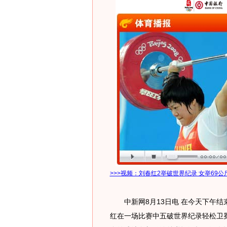
>>>视频：刘春红2举破世界纪录 女举69公
中新网8月13日电 在今天下午结
红在一场比赛中五破世界纪录轻松卫