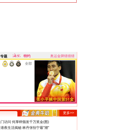
特约
奥运金牌猜猜猜
牌专题
全部
更多>>
门访问 何厚铧颁发千万奖金(图)
港夜生活揭秘 林丹张怡宁最"潮"