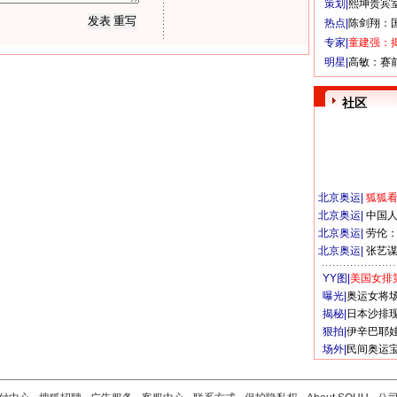
策划|
熙坤贵宾
热点|
陈剑翔：
专家|
童建强：
明星|
高敏：赛
社区
北京奥运
|
狐狐
北京奥运
|
中国
北京奥运
|
劳伦
北京奥运
|
张艺
YY图|
美国女排
曝光|
奥运女将
揭秘|
日本沙排
狠拍|
伊辛巴耶
场外|
民间奥运