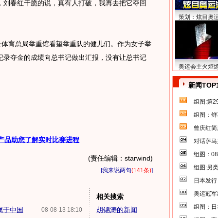
，刘春红干脆的说，真有人打破，我再去把它夺回
策划：炫目奥
体育总局举重馆看望举重队的健儿们。作为女子举
纪录夺金的成绩向总书记做出汇报，没有让总书记
奥运会主火炬
新闻TOP
组图:第
组图：鲜
曾庆红简
产品助您了解实时比赛进程
对话萨马
组图：0
(责任编辑：starwind)
组图:另
[
我来说两句
(141条)
]
日本发行
奥运冠军
相关搜索
组图：日
属于中国
胡锦涛的新闻
08-08-13 18:10