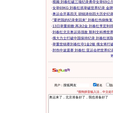
·
视频:刘春红破三项纪录勇夺女举69公
·
女举69KG:刘春红抓举破世界纪录 金
·
奥运会开幕四天 胡锦涛创四大历史纪
·
"要把我的纪录拿回来" 刘春红伤病恢
·
13日举重前瞻:再决2金 刘春红李宏利
·
刘春红北京奥运添强敌 斯利文科携世界纪
·
俄大力士打破中国保持纪录 刘春红抓取一
·
举重世锦赛刘春红夺1金2银 俄女将打破世
·
肘伤中途退赛 刘春红:亚运会把世界纪
用户：
匿名
*搜狗拼音输入法，中文处理