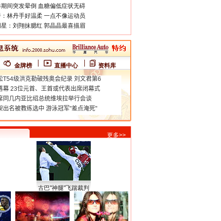
期间突发晕倒 血糖偏低症状无碍
：林丹手好温柔 一点不像运动员
星：刘翔抹腮红 郭晶晶最喜描眉
金牌榜
直播中心
资料库
更多>>
古巴"神腿"飞踹裁判