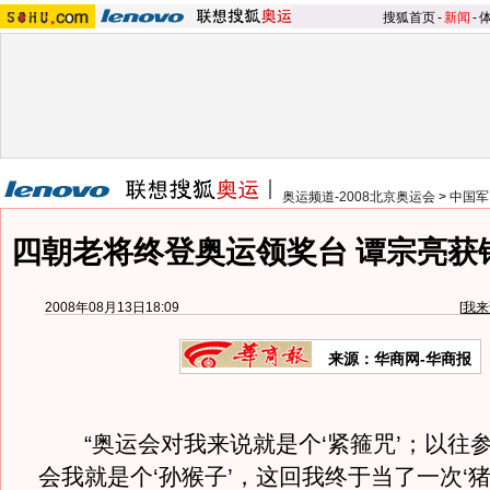
搜狐首页
-
新闻
-
奥运频道-2008北京奥运会
>
中国军
四朝老将终登奥运领奖台 谭宗亮获
2008年08月13日18:09
[
我来
来源：华商网-华商报
“奥运会对我来说就是个‘紧箍咒’；以往
会我就是个‘孙猴子’，这回我终于当了一次‘猪