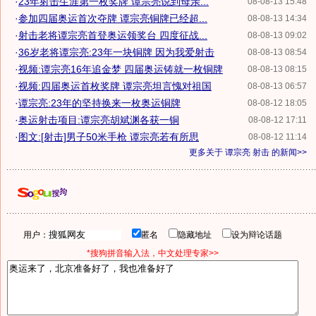
·
23年射击生涯第一枚奖牌 谭宗亮说到母亲...
08-08-13 15:48
·
参加四届奥运首次夺牌 谭宗亮铜牌已经超...
08-08-13 14:34
·
射击老将谭宗亮首登奥运领奖台 四度征战...
08-08-13 09:02
·
36岁老将谭宗亮:23年一块铜牌 因为我爱射击
08-08-13 08:54
·
视频:谭宗亮16年追金梦 四届奥运铸就一枚铜牌
08-08-13 08:15
·
视频:四届奥运首枚奖牌 谭宗亮坦言愧对祖国
08-08-13 06:57
·
谭宗亮:23年的坚持换来一枚奥运铜牌
08-08-12 18:05
·
奥运射击项目:谭宗亮胡斌渊各获一铜
08-08-12 17:11
·
图文:[射击]男子50米手枪 谭宗亮若有所思
08-08-12 11:14
更多关于
谭宗亮 射击
的新闻>>
用户：
匿名
隐藏地址
设为辩论话题
*搜狗拼音输入法，中文处理专家>>