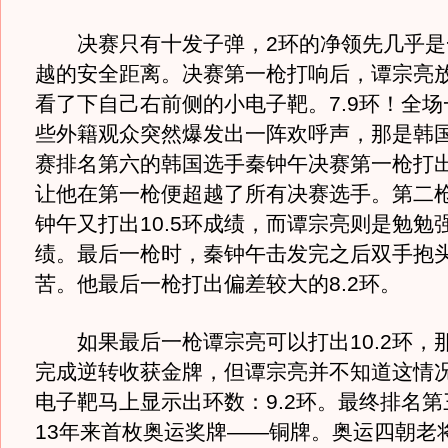
决赛只有十发子弹，2环的净领先几乎是
越的安全距离。决赛第一枪打响后，谭宗亮
看了下自己右前侧的小电子靶。7.9环！全
些外籍观众突然爆发出一阵欢呼声，那是韩
赛排名第六的韩国选手秦钟午决赛第一枪打出1
让他在第一枪便超越了所有决赛选手。第二
钟午又打出10.5环成绩，而谭宗亮则是勉勉强
绩。最后一枪时，秦钟午击发完之后双手抱
苦。他最后一枪打出偏差较大的8.2环。
如果最后一枪谭宗亮可以打出10.2环，
完成逆转收获金牌，但谭宗亮并不知道这情
电子靶马上显示出环数：9.2环。最终排名
13年来首枚奥运奖牌——铜牌。奥运四朝老