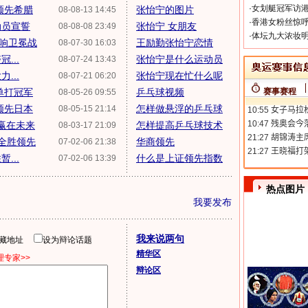
·
女划艇冠军访港
领先希腊
张怡宁的图片
08-08-13 14:45
·
香港女粉丝惊呼
动员宣誓
张怡宁 女朋友
08-08-08 23:49
·
体坛九大浓妆明
打响卫冕战
王励勤张怡宁恋情
08-07-30 16:03
...
张怡宁是什么运动员
08-07-24 13:43
...
张怡宁现在忙什么呢
08-07-21 06:20
单打冠军
乒乓球视频
赛事赛程
08-05-26 09:55
暂领先日本
怎样做悬浮的乒乓球
08-05-15 21:14
跃赢在未来
怎样提高乒乓球技术
08-03-17 21:09
全胜领先
华商领先
07-02-06 21:38
...
什么是上证领先指数
07-02-06 13:39
热点图片
我要发布
我来说两句
隐藏地址
设为辩论话题
精华区
专家>>
辩论区