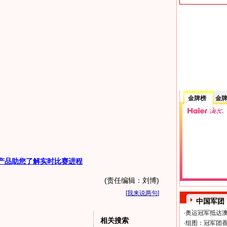
金牌榜
金
产品助您了解实时比赛进程
(责任编辑：刘博)
[
我来说两句
]
中国军团
·
奥运冠军抵达澳
相关搜索
·
组图：冠军团香