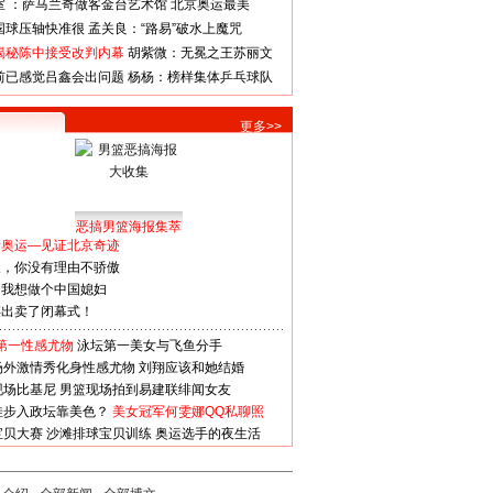
室 ：萨马兰奇做客金台艺术馆
北京奥运最美
国球压轴快准很
孟关良：“路易”破水上魔咒
揭秘陈中接受改判内幕
胡紫微：无冕之王苏丽文
前已感觉吕鑫会出问题
杨杨：榜样集体乒乓球队
更多>>
恶搞男篮海报集萃
看奥运—见证北京奇迹
人，你没有理由不骄傲
：我想做个中国媳妇
谋出卖了闭幕式！
第一性感尤物
泳坛第一美女与飞鱼分手
场外激情秀化身性感尤物
刘翔应该和她结婚
现场比基尼
男篮现场拍到易建联绯闻女友
娃步入政坛靠美色？
美女冠军何雯娜QQ私聊照
宝贝大赛
沙滩排球宝贝训练
奥运选手的夜生活