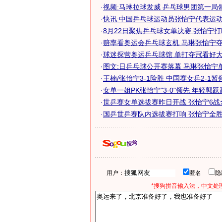
·
视频:马琳拉球发威 乒乓球男团第一局
·
快讯:中国乒乓球运动员张怡宁代表运
·
8月22日聚焦乒乓球女单决赛 张怡宁
·
赔率看奥运会乒乓球玄机 马琳张怡宁夺冠
·
球迷探营奥运乒乓球馆 单打夺冠看好大力
·
图文:日乒乓球公开赛落幕 马琳张怡宁
·
王楠/张怡宁3-1险胜 中国赛女乒2-1
·
女单一姐PK张怡宁"3-0"领先 年轻郭
·
世乒赛女单选拔赛昨日开战 张怡宁6战
·
国乒世乒赛队内选拔赛打响 张怡宁全胜暂
用户：
匿名
*搜狗拼音输入法，中文处理