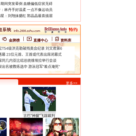
期间突发晕倒 血糖偏低症状无碍
：林丹手好温柔 一点不像运动员
星：刘翔抹腮红 郭晶晶最喜描眉
金牌榜
直播中心
资料库
更多>>
古巴"神腿"飞踹裁判