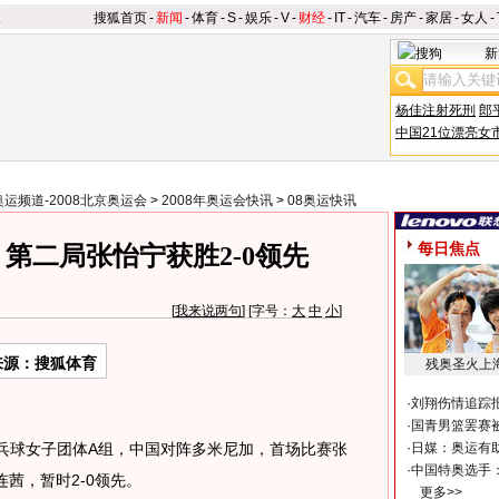
搜狐首页
-
新闻
-
体育
-
S
-
娱乐
-
V
-
财经
-
IT
-
汽车
-
房产
-
家居
-
女人
-
新
杨佳注射死刑
郎
中国21位漂亮女
奥运频道-2008北京奥运会
>
2008年奥运会快讯
>
08奥运快讯
每日焦点
第二局张怡宁获胜2-0领先
[
我来说两句
] [字号：
大
中
小
]
来源：搜狐体育
残奥圣火上
·
刘翔伤情追踪
·
国青男篮罢赛被
乓球女子团体A组，中国对阵多米尼加，首场比赛张
·
日媒：奥运有
·
中国特奥选手
连茜，暂时2-0领先。
更多>>