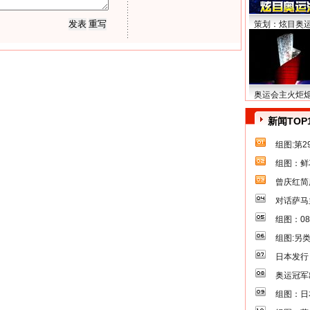
策划：炫目奥
奥运会主火炬
新闻TOP
组图:第
组图：鲜
曾庆红简
对话萨马
组图：0
组图:另
日本发行
奥运冠军
组图：日