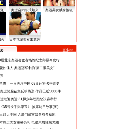
运汇
奥运会闭幕式焰火
奥运美女献身搜狐
熄灭
日本花游美女出意外
10
更多>>
29届北京奥运会竞赛场馆纪念邮票今发行
花如佳人 奥运冠军中的“第二眼美女”
历
兰奇：一直关注中国 08奥运将名垂青史
8奥运笑脸征集反响热烈 作品已近5000件
类运动迎奥运 31脚少年劲跑总决赛举行
《35号投手温家宝》 披露访日故事(图)
出路大不同 入豪门成富翁各有各精彩
本奥运美女主播亮相 电眼朱唇性感尤物