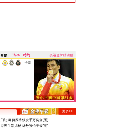
特约
奥运金牌猜猜猜
牌专题
全部
更多>>
门访问 何厚铧颁发千万奖金(图)
港夜生活揭秘 林丹张怡宁最"潮"