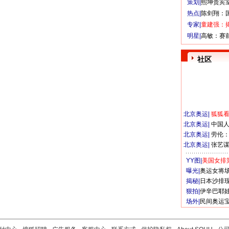
策划|
熙坤贵宾
热点|
陈剑翔：
专家|
童建强：
明星|
高敏：赛
社区
北京奥运
|
狐狐
北京奥运
|
中国
北京奥运
|
劳伦
北京奥运
|
张艺
YY图|
美国女排
曝光|
奥运女将
揭秘|
日本沙排
狠拍|
伊辛巴耶
场外|
民间奥运