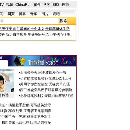
TV
-
视频
-
ChinaRen
-
邮件
-
博客
-
BBS
-
搜狗
闻
网页
博客
音乐
图片
说吧
平离任美排
毛泽东的十个儿女
朱镕基退休生活
市长
新足协主席
明星身份证号
邓小平伤心往事
•
上海传圣火 宋晓波摆爱心手势
•
小罗助攻舍瓦替补 米兰1-2升班马
•
美网李娜次盘崩盘 无缘女单八强
•
西甲首轮皇马巴萨双双爆冷负弱旅
海传递
•
北爱杯奥沙利文夺得排位赛第21冠
报道：病情超乎想象 可能赴美治疗
判0-20叙利亚 亚青赛卫冕蒙阴影
助中国申办世界杯 成日本竞争对手
：我们曾灌巴西七球 比国足强得多