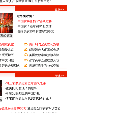
翁人大演讲 获赠油画"我们的萨马兰奇"
更多>>
冠军面对面：
·
中国女乒张怡宁/郭跃做客
·
中国女子链球铜牌 张文秀
·
蹦床美女帅哥何雯娜陆春龙
闭幕式盛况
亮璀璨夜空
倒计时与焰火交相辉映
曲我爱北京
胡锦涛步入闭幕式会场
台缓缓熄灭
英国伦敦奉献接旗表演
秀中文问候
张宁高举五星红旗入场
良好适合观烟火
肯尼亚选手马拉松夺冠
更多>>
·
胡卫东
|
从奥运看篮球强队之路
·
孟关良
|
可爱儿子的趣事
·
卓越兄
|
篆刻里的中国力量
·
李东雷
|
后奥运时代我们期盼什么？
相
换形象损失9000万
篮坛美女隋菲菲军训英姿