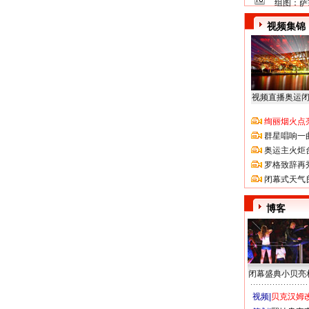
组图：萨
视频集锦
视频直播奥运
绚丽烟火点
群星唱响一
奥运主火炬
罗格致辞再
闭幕式天气
博客
闭幕盛典小贝亮
视频|
贝克汉姆改