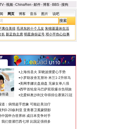
TV
-
视频
-
ChinaRen
-
邮件
-
博客
-
BBS
-
搜狗
闻
网页
博客
音乐
图片
说吧
平离任美排
毛泽东的十个儿女
朱镕基退休生活
市长
新足协主席
明星身份证号
邓小平伤心往事
•
上海传圣火 宋晓波摆爱心手势
•
小罗助攻舍瓦替补 米兰1-2升班马
•
美网李娜次盘崩盘 无缘女单八强
•
西甲首轮皇马巴萨双双爆冷负弱旅
海传递
•
北爱杯奥沙利文夺得排位赛第21冠
报道：病情超乎想象 可能赴美治疗
判0-20叙利亚 亚青赛卫冕蒙阴影
助中国申办世界杯 成日本竞争对手
：我们曾灌巴西七球 比国足强得多