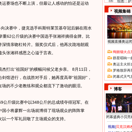
组图：萨
运赛场也不断上演，但最让人感动的怕还是运动
视频集锦
向决赛中，捷克选手科斯特莱茨基夺冠后躺在雨水
举重62公斤级的决赛中国选手张湘祥摘得金牌。比
视频直播奥运
并深情亲吻杠铃片。颁奖仪式后，他再次跪地朝观
绚丽烟火点
磕头张湘祥感恩之心溢于言表。
群星唱响一
奥运主火炬
出“祖国好”的横幅问候父老乡亲。 8月11日，
罗格致辞再
闭幕式天气
在击剑馆进行，在战胜对手后，她再度高举“祖国好”，
在场的不少老教练和观众都流下了激动的眼泪。
博客
9公斤级比赛中以348公斤的总成绩夺得冠军。在
中国小将廖辉一出场就博得了现场观众的阵阵掌
闭幕盛典小贝亮
次以一个军礼回敬了主场观众的支持。
视频|
贝克汉姆改