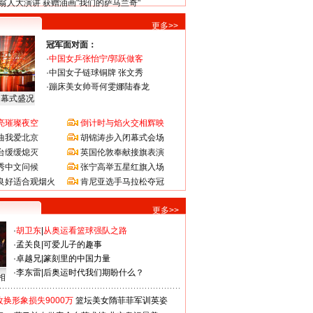
翁人大演讲 获赠油画"我们的萨马兰奇"
更多>>
冠军面对面：
·
中国女乒张怡宁/郭跃做客
·
中国女子链球铜牌 张文秀
·
蹦床美女帅哥何雯娜陆春龙
闭幕式盛况
亮璀璨夜空
倒计时与焰火交相辉映
曲我爱北京
胡锦涛步入闭幕式会场
台缓缓熄灭
英国伦敦奉献接旗表演
秀中文问候
张宁高举五星红旗入场
良好适合观烟火
肯尼亚选手马拉松夺冠
更多>>
·
胡卫东
|
从奥运看篮球强队之路
·
孟关良
|
可爱儿子的趣事
·
卓越兄
|
篆刻里的中国力量
·
李东雷
|
后奥运时代我们期盼什么？
相
换形象损失9000万
篮坛美女隋菲菲军训英姿