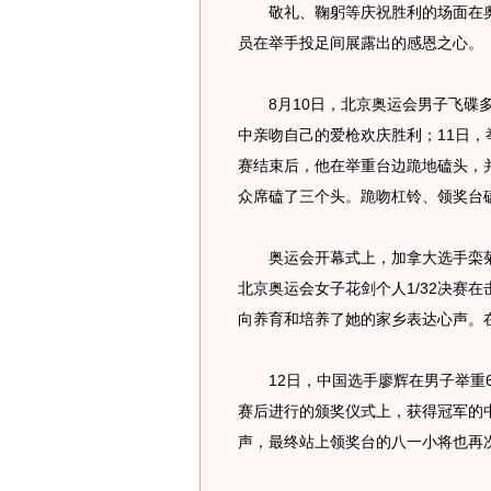
敬礼、鞠躬等庆祝胜利的场面在奥
员在举手投足间展露出的感恩之心。
8月10日，北京奥运会男子飞碟多
中亲吻自己的爱枪欢庆胜利；11日，
赛结束后，他在举重台边跪地磕头，
众席磕了三个头。跪吻杠铃、领奖台
奥运会开幕式上，加拿大选手栾菊杰打
北京奥运会女子花剑个人1/32决赛
向养育和培养了她的家乡表达心声。
12日，中国选手廖辉在男子举重6
赛后进行的颁奖仪式上，获得冠军的
声，最终站上领奖台的八一小将也再