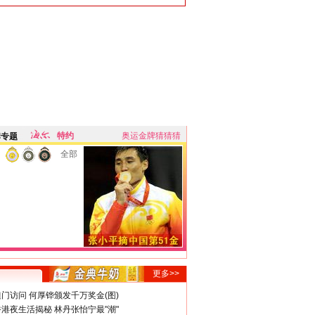
特约
奥运金牌猜猜猜
牌专题
全部
更多>>
门访问 何厚铧颁发千万奖金(图)
港夜生活揭秘 林丹张怡宁最"潮"