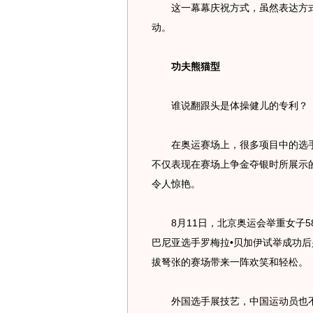
这一幕幕庆祝方式，虽然表达方式
动。
功夫熊猫型
谁说翻跟头是体操健儿的专利？
在奥运赛场上，很多项目中的选手都
不仅表现在赛场上争金夺银时所展示的
令人惊艳。
8月11日，北京奥运会举重女子5
巴尼亚选手罗梅拉•贝加伊试举成功
拔弩张的赛场带来一阵欢笑和轻松。
外国选手展技艺，中国运动员也不“