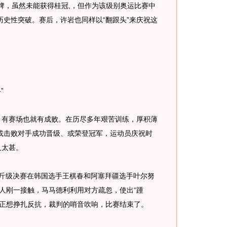
牌，虽然未能获得桂冠,，但作为该级别奥运比赛中
史性突破。赛后，许岩也同样以“翻跟头”来庆祝这
”
有赛场也就有成败。在历尽多年艰苦训练，厚积薄
或击败对手成功晋级、或荣登冠军，运动员庆祝时
人太甚。
斤级决赛在韩国选手王棋春和阿塞拜疆选手叶尔努
人刚一接触，马马德利利用对方疏忽，使出“踵
春正想挣扎反抗，裁判的哨音吹响，比赛结束了。