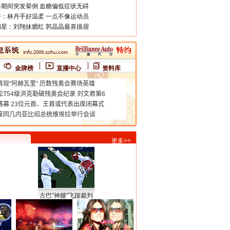
期间突发晕倒 血糖偏低症状无碍
：林丹手好温柔 一点不像运动员
星：刘翔抹腮红 郭晶晶最喜描眉
金牌榜
直播中心
资料库
更多>>
古巴"神腿"飞踹裁判