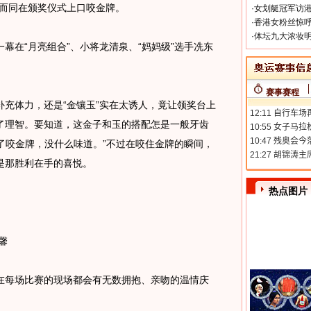
约而同在颁奖仪式上口咬金牌。
·
女划艇冠军访港
·
香港女粉丝惊呼
·
体坛九大浓妆明
在“月亮组合”、小将龙清泉、“妈妈级”选手冼东
赛事赛程
体力，还是“金镶玉”实在太诱人，竟让领奖台上
了理智。要知道，这金子和玉的搭配怎是一般牙齿
咬了咬金牌，没什么味道。”不过在咬住金牌的瞬间，
是那胜利在手的喜悦。
热点图片
馨
每场比赛的现场都会有无数拥抱、亲吻的温情庆