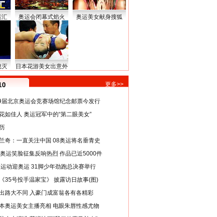
运汇
奥运会闭幕式焰火
奥运美女献身搜狐
熄灭
日本花游美女出意外
10
更多>>
29届北京奥运会竞赛场馆纪念邮票今发行
花如佳人 奥运冠军中的“第二眼美女”
历
兰奇：一直关注中国 08奥运将名垂青史
8奥运笑脸征集反响热烈 作品已近5000件
类运动迎奥运 31脚少年劲跑总决赛举行
《35号投手温家宝》 披露访日故事(图)
出路大不同 入豪门成富翁各有各精彩
本奥运美女主播亮相 电眼朱唇性感尤物