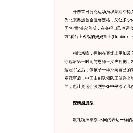
开赛首日捷克运动员埃蒙斯夺得女子
为北京奥运首金温馨定格，又让多少体
国“神童”菲尔普斯，在夺得自己奥运
方”看台上观战的妈妈黛比(Debbie
相比亲吻，拥抱在赛场上更加常见。
夺冠后第一时间与恩师王义夫拥抱；2
运冠军之后，像孩子一样扑向自己的
赛冠军后，中国击剑队领队王健兴奋
面，也让奥运会激烈争夺中平添了几
深情感恩型
敬礼跪拜举旗 不同的表达一样的