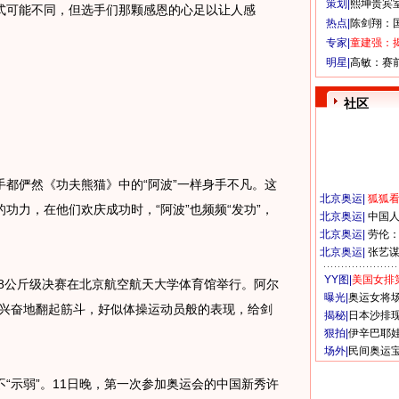
策划|
熙坤贵宾
可能不同，但选手们那颗感恩的心足以让人感
热点|
陈剑翔：
专家|
童建强：
明星|
高敏：赛
社区
俨然《功夫熊猫》中的“阿波”一样身手不凡。这
北京奥运
|
狐狐
功力，在他们欢庆成功时，“阿波”也频频“发功”，
北京奥运
|
中国
北京奥运
|
劳伦
北京奥运
|
张艺
YY图|
美国女排
8公斤级决赛在北京航空航天大学体育馆举行。阿尔
曝光|
奥运女将
后兴奋地翻起筋斗，好似体操运动员般的表现，给剑
揭秘|
日本沙排
狠拍|
伊辛巴耶
场外|
民间奥运
示弱”。11日晚，第一次参加奥运会的中国新秀许