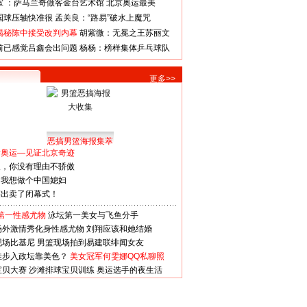
室 ：萨马兰奇做客金台艺术馆
北京奥运最美
国球压轴快准很
孟关良：“路易”破水上魔咒
揭秘陈中接受改判内幕
胡紫微：无冕之王苏丽文
前已感觉吕鑫会出问题
杨杨：榜样集体乒乓球队
更多>>
恶搞男篮海报集萃
看奥运—见证北京奇迹
人，你没有理由不骄傲
：我想做个中国媳妇
谋出卖了闭幕式！
第一性感尤物
泳坛第一美女与飞鱼分手
场外激情秀化身性感尤物
刘翔应该和她结婚
现场比基尼
男篮现场拍到易建联绯闻女友
娃步入政坛靠美色？
美女冠军何雯娜QQ私聊照
宝贝大赛
沙滩排球宝贝训练
奥运选手的夜生活