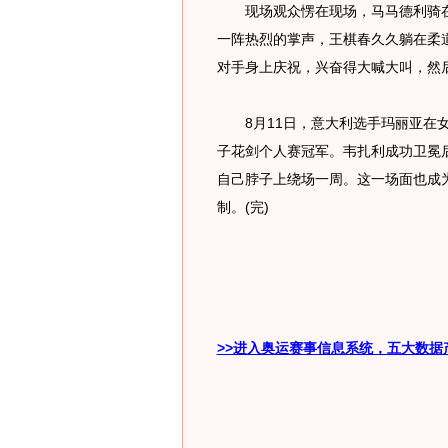
现场观众愣在现场，马马德利骑在
一阵热烈的掌声，王棋春久久躺在柔
对手身上庆祝，兴奋得大喊大叫，然
8月11日，意大利选手玛丽亚在女
子花剑个人赛冠军。韦扎利成功卫冕
自己脖子上绕场一周。这一场面也成
制。(完)
>>进入奥运赛事信息系统，五大数据