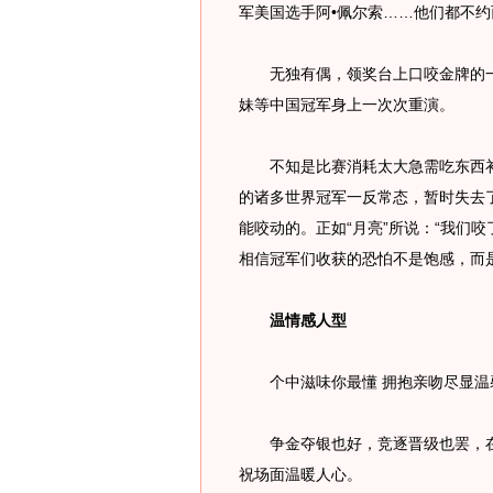
军美国选手阿•佩尔索……他们都不
无独有偶，领奖台上口咬金牌的一幕
妹等中国冠军身上一次次重演。
不知是比赛消耗太大急需吃东西补充
的诸多世界冠军一反常态，暂时失去
能咬动的。正如“月亮”所说：“我们
相信冠军们收获的恐怕不是饱感，而
温情感人型
个中滋味你最懂 拥抱亲吻尽显温
争金夺银也好，竞逐晋级也罢，在
祝场面温暖人心。