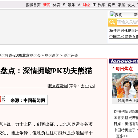
搜狐首页
-
新闻
-
体育
-
S
-
娱乐
-
V
-
财经
-
IT
-
汽车
-
房产
-
家居
-
女人
-
新
杨佳注射死刑
郎
中国21位漂亮女
奥运频道-2008北京奥运会
>
奥运新闻
>
奥运评论
每日焦点
盘点：深情拥吻PK功夫熊猫
[
我来说两句
] [字号：
大
中
小
]
来源：中国新闻网
残奥圣火上
·
刘翔伤情追踪
·
国青男篮罢赛被
手冲锋，力士上阵，剑客出征……北京奥运会各项
·
日媒：奥运有
·
中国特奥选手
较劲、陆上争锋，但胜负往往可能只是泳池里半个
更多>>