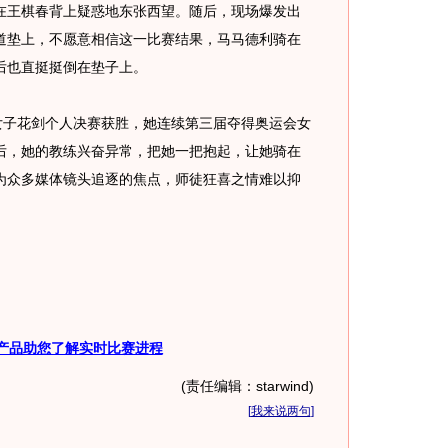
王棋春背上疑惑地东张西望。随后，现场爆发出
道垫上，不愿意相信这一比赛结果，马马德利骑在
后也直挺挺倒在垫子上。
子花剑个人决赛获胜，她连续第三届夺得奥运会女
后，她的教练兴奋异常，把她一把抱起，让她骑在
为众多媒体镜头追逐的焦点，师徒狂喜之情难以抑
产品助您了解实时比赛进程
(责任编辑：starwind)
[
我来说两句
]