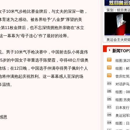
策划：炫目奥
10米气步枪比赛金牌后，与丈夫的深深一吻，
育迷为之感动。被各界给予“八金梦”厚望的美
会第11枚金牌后，也不忘深情拥抱并亲吻在“水立
)，这一幕幕为“母子连心”作了最好的诠释。
奥运会主火炬
新闻TOP
男子10米气手枪决赛中，中国射击队小将庞伟
5岁的中国女子举重选手陈燮霞，夺得48公斤级奥
组图:第
教练；在12日晚，中国选手仲满夺得男子佩剑个人
组图：鲜
地将仲满抱起庆祝胜利。这一幕幕感人至深的场
曾庆红简
多温情。
对话萨马
组图：0
组图:另
日本发行
奥运冠军
感恩
组图：日