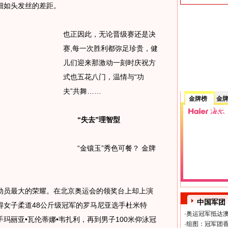
那细如头发丝的差距。
也正因此，无论晋级赛还是决
赛,每一次胜利都弥足珍贵，健
儿们迎来那激动一刻时庆祝方
式也五花八门，温情与“功
夫”共舞……
金牌榜
金
“失去”理智型
“金镶玉”秀色可餐？ 金牌
员最大的荣耀。在北京奥运会的领奖台上却上演
中国军团
得女子柔道48公斤级冠军的罗马尼亚选手杜米特
·
奥运冠军抵达澳
玛丽亚•瓦伦蒂娜•韦扎利，再到男子100米仰泳冠
·
组图：冠军团香