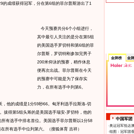
29的成绩获得冠军，分在第6组的菲尔普斯游出了1
今天预赛共分6个小组进行，
其中最引人关注的是分在第5组
的美国选手罗切特和第6组的菲
尔普斯，罗切特刚参加完男子
金牌榜
金
200米仰泳的预赛，稍作休息
便再次出战。菲尔普斯在今天
的预赛中可能是为了保存实
力，在所有选手中列第6。
，他的成绩是1分59秒66。匈牙利选手拉斯洛-切
冠。拔得第5组头筹的是美国选手瑞安-罗切特，他的
中国军团
的所有选手中排名首位。美国选手菲尔普斯以1分58
·
奥运冠军抵达澳
绩在所有选手中位列第六。（搜狐体育 吉祥）
·
组图：冠军团香