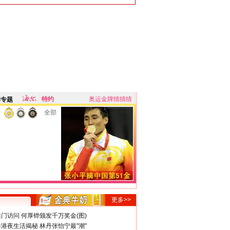
特约
奥运金牌猜猜猜
牌专题
全部
更多>>
门访问 何厚铧颁发千万奖金(图)
港夜生活揭秘 林丹张怡宁最"潮"