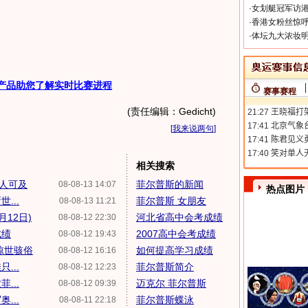
·
女划艇冠军访港
·
香港女粉丝惊呼
·
体坛九大浓妆明
产品助您了解实时比赛进程
赛事赛程
(责任编辑：Gedicht)
[
我来说两句
]
相关搜索
无人可及
菲尔普斯的新闻
08-08-13 14:07
热点图片
...
菲尔普斯 女朋友
08-08-13 11:21
12日)
河北省高中会考成绩
08-08-12 22:30
成绩
2007高中会考成绩
08-08-12 19:43
惊世骇俗
如何提高学习成绩
08-08-12 16:16
...
菲尔普斯简介
08-08-12 12:23
...
迈克尔 菲尔普斯
08-08-12 09:39
...
菲尔普斯蝶泳
08-08-11 22:18