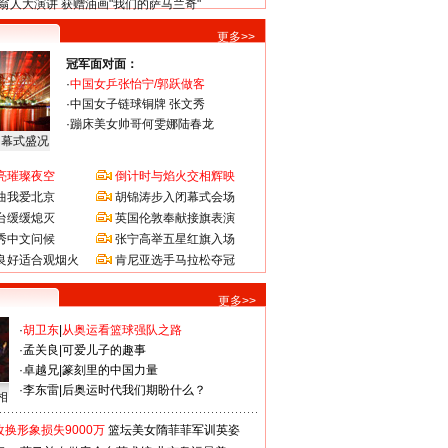
翁人大演讲 获赠油画"我们的萨马兰奇"
更多>>
冠军面对面：
·
中国女乒张怡宁/郭跃做客
·
中国女子链球铜牌 张文秀
·
蹦床美女帅哥何雯娜陆春龙
闭幕式盛况
亮璀璨夜空
倒计时与焰火交相辉映
曲我爱北京
胡锦涛步入闭幕式会场
台缓缓熄灭
英国伦敦奉献接旗表演
秀中文问候
张宁高举五星红旗入场
良好适合观烟火
肯尼亚选手马拉松夺冠
更多>>
·
胡卫东
|
从奥运看篮球强队之路
·
孟关良
|
可爱儿子的趣事
·
卓越兄
|
篆刻里的中国力量
·
李东雷
|
后奥运时代我们期盼什么？
相
换形象损失9000万
篮坛美女隋菲菲军训英姿