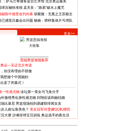
室 ：萨马兰奇做客金台艺术馆
北京奥运最美
国球压轴快准很
孟关良：“路易”破水上魔咒
揭秘陈中接受改判内幕
胡紫微：无冕之王苏丽文
前已感觉吕鑫会出问题
杨杨：榜样集体乒乓球队
更多>>
恶搞男篮海报集萃
看奥运—见证北京奇迹
人，你没有理由不骄傲
：我想做个中国媳妇
谋出卖了闭幕式！
第一性感尤物
泳坛第一美女与飞鱼分手
场外激情秀化身性感尤物
刘翔应该和她结婚
现场比基尼
男篮现场拍到易建联绯闻女友
娃步入政坛靠美色？
美女冠军何雯娜QQ私聊照
宝贝大赛
沙滩排球宝贝训练
奥运选手的夜生活