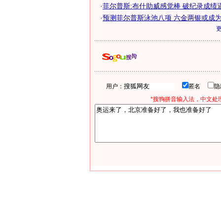
·
菲尔普斯:布什助威感觉棒 破纪录成绩
·
预测菲尔普斯泳池八项 六金两银或成为最
用户：
匿名
*搜狗拼音输入法，中文处理