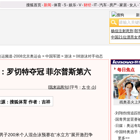
搜狐首页
-
新闻
-
体育
-
S
-
娱乐
-
V
-
财经
-
IT
-
汽车
-
房产
-
家居
-
女人
-
新
杨佳注射死刑
郎
中国21位漂亮女
奥运频道-2008北京奥运会
>
中国军团
>
游泳
>
08游泳对手动态
每日焦点
赛：罗切特夺冠 菲尔普斯第六
[
我来说两句
] [字号：
大
中
小
]
来源：搜狐体育 作者：吉祥
残奥圣火上
·
刘翔伤情追踪
·
国青男篮罢赛被
·
日媒：奥运有
·
中国特奥选手
子200米个人混合泳预赛在“水立方”展开激烈争
更多>>