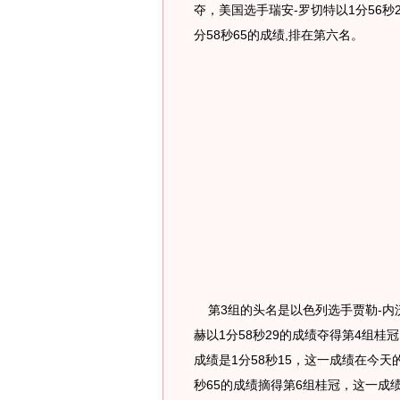
夺，美国选手瑞安-罗切特以1分56秒
分58秒65的成绩,排在第六名。
第3组的头名是以色列选手贾勒-内沃
赫以1分58秒29的成绩夺得第4组桂
成绩是1分58秒15，这一成绩在今天
秒65的成绩摘得第6组桂冠，这一成