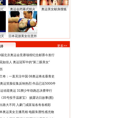
运汇
奥运会闭幕式焰火
奥运美女献身搜狐
熄灭
日本花游美女出意外
10
更多>>
29届北京奥运会竞赛场馆纪念邮票今发行
花如佳人 奥运冠军中的“第二眼美女”
历
兰奇：一直关注中国 08奥运将名垂青史
8奥运笑脸征集反响热烈 作品已近5000件
类运动迎奥运 31脚少年劲跑总决赛举行
《35号投手温家宝》 披露访日故事(图)
出路大不同 入豪门成富翁各有各精彩
本奥运美女主播亮相 电眼朱唇性感尤物