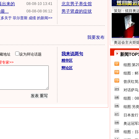
逼出来的
北京男子养生馆
08-08-10 13:41
...
男子肾虚的症状
策划：炫目奥
08-08-08 06:12
更多关于
菲尔普斯 成绩
的新闻>>
我要发布
奥运会主火炬
我来说两句
新闻TOP
隐藏地址
设为辩论话题
精华区
专家>>
组图:第
辩论区
组图：鲜
曾庆红简
对话萨马
组图：0
组图:另
日本发行
奥运冠军
组图：日