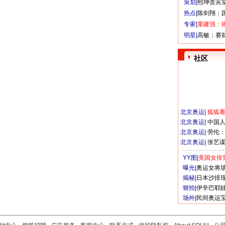
策划|
熙坤贵宾
热点|
陈剑翔：
专家|
童建强：
明星|
高敏：赛
社区
北京奥运
|
狐狐
北京奥运
|
中国
北京奥运
|
劳伦
北京奥运
|
张艺
YY图|
美国女排
曝光|
奥运女将
揭秘|
日本沙排
狠拍|
伊辛巴耶
场外|
民间奥运