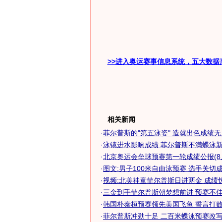
>>进入奥运赛事信息系统，五大数据
相关新闻
·
菲尔普斯的"第五泳姿" 造就出色成绩
·
泳镜进水影响成绩 菲尔普斯不满蝶泳新世
·
北京奥运会垒球预赛第一轮成绩公报(8月
·
图文:男子100米自由泳预赛 选手关切
·
视频:北美神童菲尔普斯日进两金 成绩
·
三金到手菲尔普斯朝梦想前进 预赛不佳只
·
韩国朴泰桓预赛领先美国飞鱼 誓言打败菲
·
菲尔普斯冲劲十足 二百米蝶泳预赛改写奥