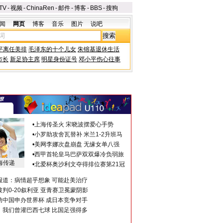
TV
-
视频
-
ChinaRen
-
邮件
-
博客
-
BBS
-
搜狗
闻
网页
博客
音乐
图片
说吧
平离任美排
毛泽东的十个儿女
朱镕基退休生活
市长
新足协主席
明星身份证号
邓小平伤心往事
•
上海传圣火 宋晓波摆爱心手势
•
小罗助攻舍瓦替补 米兰1-2升班马
•
美网李娜次盘崩盘 无缘女单八强
•
西甲首轮皇马巴萨双双爆冷负弱旅
海传递
•
北爱杯奥沙利文夺得排位赛第21冠
报道：病情超乎想象 可能赴美治疗
判0-20叙利亚 亚青赛卫冕蒙阴影
助中国申办世界杯 成日本竞争对手
：我们曾灌巴西七球 比国足强得多