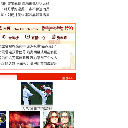
期间突发晕倒 血糖偏低症状无碍
：林丹手好温柔 一点不像运动员
星：刘翔抹腮红 郭晶晶最喜描眉
金牌榜
直播中心
资料库
更多>>
古巴"神腿"飞踹裁判