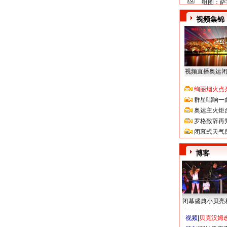
组图：萨
视频集锦
视频直播奥运
绚丽烟火点
群星唱响一
奥运主火炬
罗格致辞再
闭幕式天气
博客
闭幕盛典小贝亮
视频|
贝克汉姆改