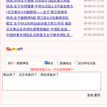
·
快讯:垒球女子预赛 日本队4-3战胜澳大利亚
08-08-12 21:43
·
快讯:女子垒球预赛 中华台北队1-6不敌加拿大
08-08-12 12:14
·
(北京奥运)(4)曲棍球——女子:荷兰胜南非
08-08-11 20:53
·
快讯:女子曲棍球A组 荷兰队6-0击败南非队
08-08-10 22:29
·
图文:女子4X100米自由泳接力荷兰夺冠 雀跃
08-08-10 12:15
·
北京奥运会垒球比赛赛程确定 中国队首战...
08-06-17 21:01
·
中国特奥垒球队队员和复旦女子棒垒球队员...
07-05-29 08:54
用户：
匿名
隐藏地址
设为辩论话题
*搜狗拼音输入法，中文处理专家>>