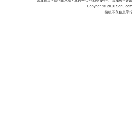
设置首页
-
搜狗输入法
-
支付中心
-
搜狐招聘
-
广告服务
-
客
Copyright
©
2016 Sohu.com 
搜狐不良信息举