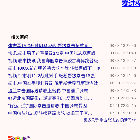
赛进
相关新闻
·
张志磊15-0狂胜阿马尼西 晋级拳击超重量...
08-08-13 22:26
·
快讯:拳击男子超重量级1/8赛 中国张志磊晋级
08-08-13 21:49
·
视频:赛事快讯 我国赛艇拳击摔跤古典摔跤晋级
08-08-13 16:27
·
拳击48KG:邹市明首演大获全胜 轻松晋级下一轮
08-08-13 15:00
·
视频:邹市明11-2战胜对手 轻松晋级拳击16强
08-08-13 14:56
·
拳击:中国拳手顺利晋级 俄罗斯世界冠军遭淘汰
08-08-11 23:27
·
波兰拳击国际邀请赛上出彩 中国选手张志...
08-03-17 05:33
·
好运北京国际拳击邀请赛 张志磊因肩伤止...
07-11-22 06:45
·
"好运北京"国际拳击邀请赛 中国张志磊因...
07-11-22 05:45
·
中国独苗张志磊轻松晋级次轮 铁拳王子直...
07-11-19 21:59
更多关于
拳击 张志磊
的新闻>>