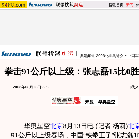
搜狐首页
-
新闻
-
奥运频道-2008北京奥运会
>
中国军
拳击91公斤以上级：张志磊15比0
2008年08月13日22:51
[
我来
来源：华奥星空
华奥星空
北京
8月13日电 (记者 杨莉)
北
91公斤以上级赛场，中国“铁拳王子”张志磊1