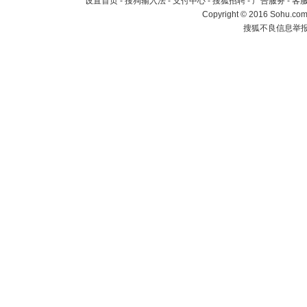
设置首页
-
搜狗输入法
-
支付中心
-
搜狐招聘
-
广告服务
-
客
Copyright
©
2016 Sohu.com 
搜狐不良信息举