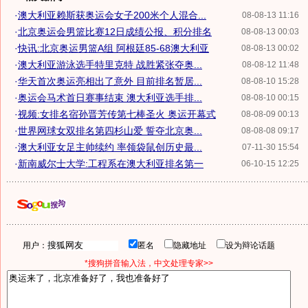
·
澳大利亚赖斯获奥运会女子200米个人混合...
08-08-13 11:16
·
北京奥运会男篮比赛12日成绩公报、积分排名
08-08-13 00:03
·
快讯:北京奥运男篮A组 阿根廷85-68澳大利亚
08-08-13 00:02
·
澳大利亚游泳选手特里克特 战胜紧张夺奥...
08-08-12 11:48
·
华天首次奥运亮相出了意外 目前排名暂居...
08-08-10 15:28
·
奥运会马术首日赛事结束 澳大利亚选手排...
08-08-10 00:15
·
视频:女排名宿孙晋芳传第七棒圣火 奥运开幕式
08-08-09 00:13
·
世界网球女双排名第四杉山爱 誓夺北京奥...
08-08-08 09:17
·
澳大利亚女足主帅续约 率领袋鼠创历史最...
07-11-30 15:54
·
新南威尔士大学:工程系在澳大利亚排名第一
06-10-15 12:25
用户：
匿名
隐藏地址
设为辩论话题
*搜狗拼音输入法，中文处理专家>>