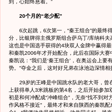
到，心始终悬着。”
20个月的“老少配”
6次起跳，6次第一，“秦王组合”的最终得分是
分，比银牌得主俄罗斯组合萨乌丁/库纳科夫高了
这也是中国选手获得的4块双人金牌中赢得最
和秦凯2006年才开始配合，此后在国际大赛
秦凯说：“我们是‘秦王组合’，在奥运会上要
势。”夺金之后，这对好兄弟在泳池边深情相
29岁的王峰是中国跳水队的老大哥，曾
上获得单人3米跳板的第4名，之后开始参加
初是和何冲配成“冲峰组合”，无奈“找不到对
作风格不接近”，最终才和来自陕西的秦凯配