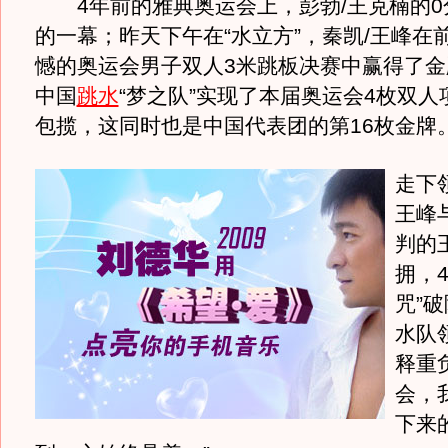
4年前的雅典奥运会上，彭勃/王克楠的0
的一幕；昨天下午在“水立方”，秦凯/王峰在
憾的奥运会男子双人3米跳板决赛中赢得了金
中国
跳水
“梦之队”实现了本届奥运会4枚双
包揽，这同时也是中国代表团的第16枚金牌
走下
王峰
判的
拥，
咒”
水队
释重
会，
下来