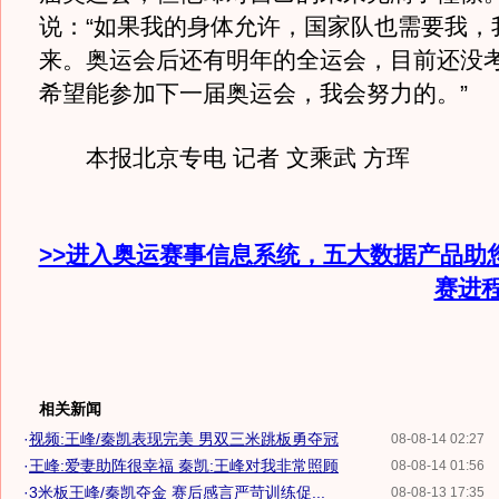
说：“如果我的身体允许，国家队也需要我，
来。奥运会后还有明年的全运会，目前还没
希望能参加下一届奥运会，我会努力的。”
本报北京专电 记者 文乘武 方珲
>>进入奥运赛事信息系统，五大数据产品助
赛进
相关新闻
·
视频:王峰/秦凯表现完美 男双三米跳板勇夺冠
08-08-14 02:27
·
王峰:爱妻助阵很幸福 秦凯:王峰对我非常照顾
08-08-14 01:56
·
3米板王峰/秦凯夺金 赛后感言严苛训练促...
08-08-13 17:35