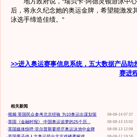
地方政府说，“瑞贝卡·阿德灵顿游泳中心
后，将永久纪念她的奥运金牌，希望能激发
泳选手缔造佳绩。”
>>进入奥运赛事信息系统，五大数据产品助
赛进
相关新闻
·
视频:英国民众参考北京经验 为10奥运出谋划策
08-08-14 07:37
·
英国《金融时报》:中国奥运追梦的25个历...
08-08-13 15:02
·
英国媒体惊呼:菲尔普斯要捞尽奥运泳池中金牌
08-08-13 12:09
·
英国男子借人文奥运登台北京戏楼秀猴戏
08-08-12 19:16