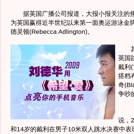
据英国广播公司报道，大报小报关注的焦
为英国赢得近半世纪以来第一面奥运游泳金牌
德灵顿(Rebecca Adlington)。
其二
英国
戴利(T
搭档
奇(Bla
争吵
《
说，
和14岁的戴利在男子10米双人跳水决赛中表