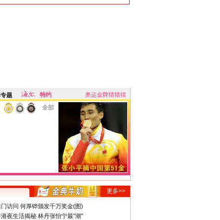
特约
奥运金牌猜猜猜
牌专题
全部
更多>>
门访问 何厚铧颁发千万奖金(图)
港夜生活揭秘 林丹张怡宁最"潮"