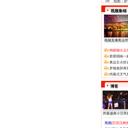
组图：萨
视频集锦
视频直播奥运
绚丽烟火点
群星唱响一
奥运主火炬
罗格致辞再
闭幕式天气
博客
闭幕盛典小贝亮
视频|
贝克汉姆改