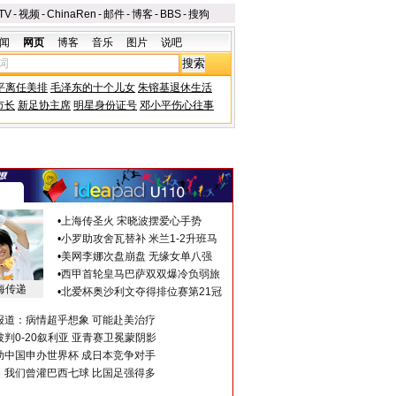
TV
-
视频
-
ChinaRen
-
邮件
-
博客
-
BBS
-
搜狗
闻
网页
博客
音乐
图片
说吧
平离任美排
毛泽东的十个儿女
朱镕基退休生活
市长
新足协主席
明星身份证号
邓小平伤心往事
•
上海传圣火 宋晓波摆爱心手势
•
小罗助攻舍瓦替补 米兰1-2升班马
•
美网李娜次盘崩盘 无缘女单八强
•
西甲首轮皇马巴萨双双爆冷负弱旅
海传递
•
北爱杯奥沙利文夺得排位赛第21冠
报道：病情超乎想象 可能赴美治疗
判0-20叙利亚 亚青赛卫冕蒙阴影
助中国申办世界杯 成日本竞争对手
：我们曾灌巴西七球 比国足强得多