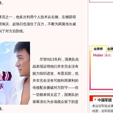
路。
员之一，他多次利用个人技术从右侧、左侧获得
周海滨、赵旭日也顶住了压力，不断为两翼传出威
制了对方后防线。
金牌榜
金
尽管0比3失利，国奥队此
战表现证明他们并非完全没有
能力组织进攻、布置后防，也
并非完全没有可能利用犀利的
传接配合撕破对方防守——但
一切都来得太迟了，国奥队的
中国军团
谢幕演出为全场观众留下的是
·
奥运冠军抵达澳
痛。
·
组图：冠军团香