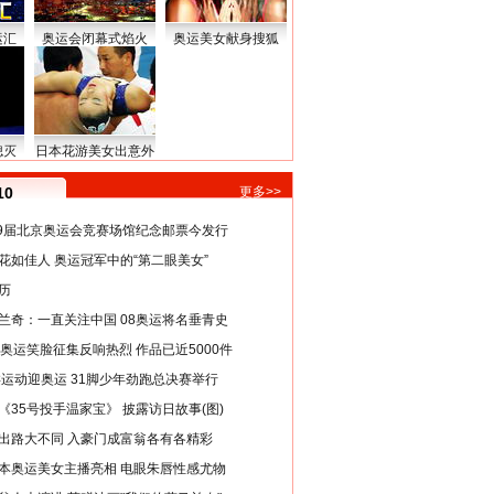
运汇
奥运会闭幕式焰火
奥运美女献身搜狐
熄灭
日本花游美女出意外
10
更多>>
29届北京奥运会竞赛场馆纪念邮票今发行
花如佳人 奥运冠军中的“第二眼美女”
历
兰奇：一直关注中国 08奥运将名垂青史
8奥运笑脸征集反响热烈 作品已近5000件
类运动迎奥运 31脚少年劲跑总决赛举行
《35号投手温家宝》 披露访日故事(图)
出路大不同 入豪门成富翁各有各精彩
本奥运美女主播亮相 电眼朱唇性感尤物