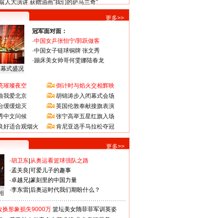
翁人大演讲 获赠油画"我们的萨马兰奇"
更多>>
冠军面对面：
·
中国女乒张怡宁/郭跃做客
·
中国女子链球铜牌 张文秀
·
蹦床美女帅哥何雯娜陆春龙
闭幕式盛况
亮璀璨夜空
倒计时与焰火交相辉映
曲我爱北京
胡锦涛步入闭幕式会场
台缓缓熄灭
英国伦敦奉献接旗表演
秀中文问候
张宁高举五星红旗入场
良好适合观烟火
肯尼亚选手马拉松夺冠
更多>>
·
胡卫东
|
从奥运看篮球强队之路
·
孟关良
|
可爱儿子的趣事
·
卓越兄
|
篆刻里的中国力量
·
李东雷
|
后奥运时代我们期盼什么？
相
换形象损失9000万
篮坛美女隋菲菲军训英姿