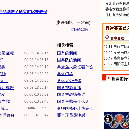
·
女划艇冠军访港
·
香港女粉丝惊呼
产品助您了解实时比赛进程
·
体坛九大浓妆明
(责任编辑：王雅南)
[
我来说两句
]
赛事赛程
相关搜索
奥运征程
国奥的新闻
08-08-14 07:15
...
国奥队的新闻
08-08-14 05:15
...
奥运圣火象征着什么
08-08-14 03:10
图)
奥运门票
08-08-14 01:22
热点图片
...
奥运火炬传递
08-08-14 00:22
最后尊严
国奥视频直播
08-08-13 22:14
首发
国奥主教练是谁
08-08-13 20:09
誉之战
国奥主帅是什么人
08-08-13 19:46
...
曼联的核心球员是谁
08-08-11 14:46
奥运舞台
哪个球员最性感
08-08-07 19:42