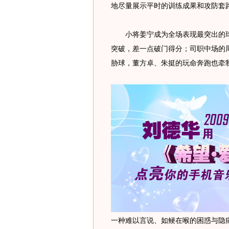
地尽量展示平时的训练成果和攻防套
小将姜宁成为全场表现最突出的球
突破，差一点破门得分；司职中场的
胁球，董方卓、朱挺的玩命奔跑也牵
一种难以言说、如鲠在喉的困惑与隐