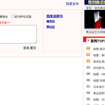
我要发布
策划：炫目奥
我来说两句
隐藏地址
设为辩论话题
精华区
专家>>
辩论区
奥运会主火炬
新闻TOP
组图:第
组图：鲜
曾庆红简
对话萨马
组图：0
组图:另
日本发行
奥运冠军
组图：日