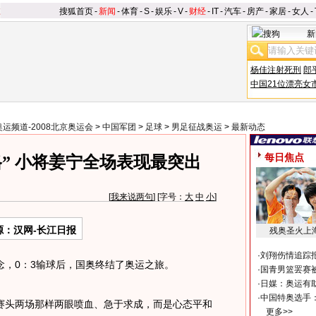
搜狐首页
-
新闻
-
体育
-
S
-
娱乐
-
V
-
财经
-
IT
-
汽车
-
房产
-
家居
-
女人
-
新
杨佳注射死刑
郎
中国21位漂亮女
奥运频道-2008北京奥运会
>
中国军团
>
足球
>
男足征战奥运
>
最新动态
每日焦点
” 小将姜宁全场表现最突出
[
我来说两句
] [字号：
大
中
小
]
源：汉网-长江日报
残奥圣火上
·
刘翔伤情追踪
，0：3输球后，国奥终结了奥运之旅。
·
国青男篮罢赛被
·
日媒：奥运有
·
中国特奥选手
头两场那样两眼喷血、急于求成，而是心态平和
更多>>