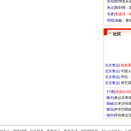
策划|
熙坤贵宾
热点|
陈剑翔：
专家|
童建强：
明星|
高敏：赛
社区
北京奥运
|
狐狐
北京奥运
|
中国
北京奥运
|
劳伦
北京奥运
|
张艺
YY图|
美国女排
曝光|
奥运女将
揭秘|
日本沙排
狠拍|
伊辛巴耶
场外|
民间奥运