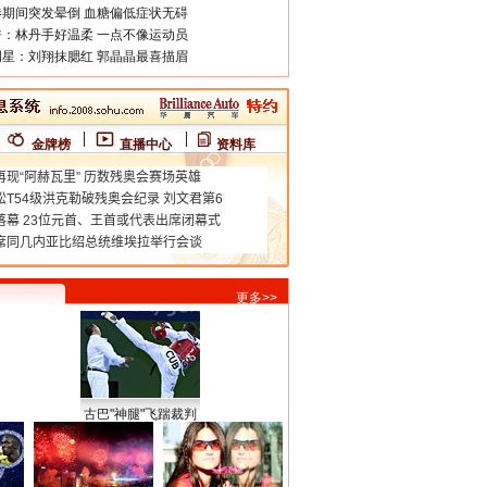
期间突发晕倒 血糖偏低症状无碍
：林丹手好温柔 一点不像运动员
星：刘翔抹腮红 郭晶晶最喜描眉
金牌榜
直播中心
资料库
更多>>
古巴"神腿"飞踹裁判