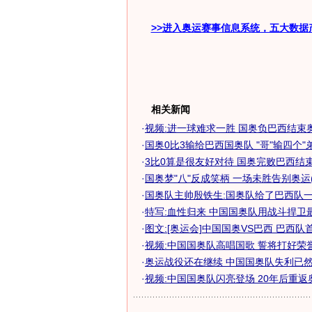
>>进入奥运赛事信息系统，五大数据
相关新闻
·
视频:进一球难求一胜 国奥负巴西结束
·
国奥0比3输给巴西国奥队 "哥"输四个"弟"
·
3比0算是很友好对待 国奥完败巴西结束奥
·
国奥梦"八"反成笑柄 一场未胜告别奥运(
·
国奥队主帅殷铁生:国奥队给了巴西队一定
·
特写:血性归来 中国国奥队用战斗捍卫
·
图文:[奥运会]中国国奥VS巴西 巴西队
·
视频:中国国奥队高唱国歌 誓将打好荣
·
奥运战役还在继续 中国国奥队失利已然成
·
视频:中国国奥队闪亮登场 20年后重返