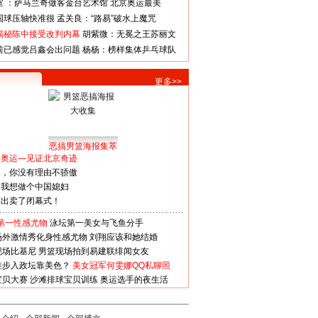
室 ：萨马兰奇做客金台艺术馆
北京奥运最美
国球压轴快准很
孟关良：“路易”破水上魔咒
揭秘陈中接受改判内幕
胡紫微：无冕之王苏丽文
前已感觉吕鑫会出问题
杨杨：榜样集体乒乓球队
更多>>
恶搞男篮海报集萃
看奥运—见证北京奇迹
人，你没有理由不骄傲
：我想做个中国媳妇
谋出卖了闭幕式！
第一性感尤物
泳坛第一美女与飞鱼分手
场外激情秀化身性感尤物
刘翔应该和她结婚
现场比基尼
男篮现场拍到易建联绯闻女友
娃步入政坛靠美色？
美女冠军何雯娜QQ私聊照
宝贝大赛
沙滩排球宝贝训练
奥运选手的夜生活