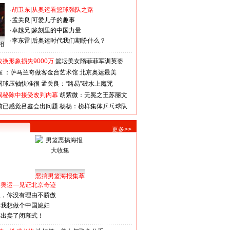
·
胡卫东
|
从奥运看篮球强队之路
·
孟关良
|
可爱儿子的趣事
·
卓越兄
|
篆刻里的中国力量
·
李东雷
|
后奥运时代我们期盼什么？
相
换形象损失9000万
篮坛美女隋菲菲军训英姿
室 ：萨马兰奇做客金台艺术馆
北京奥运最美
国球压轴快准很
孟关良：“路易”破水上魔咒
揭秘陈中接受改判内幕
胡紫微：无冕之王苏丽文
前已感觉吕鑫会出问题
杨杨：榜样集体乒乓球队
更多>>
恶搞男篮海报集萃
看奥运—见证北京奇迹
人，你没有理由不骄傲
：我想做个中国媳妇
谋出卖了闭幕式！