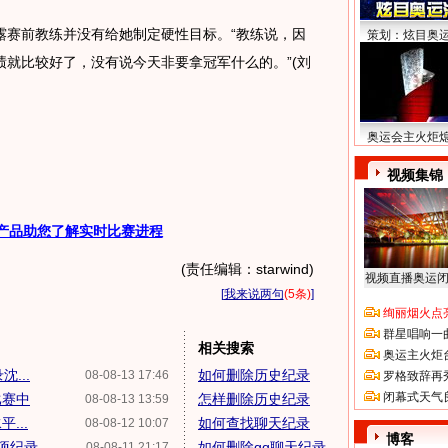
赛前教练并没有给她制定硬性目标。“教练说，因
策划：炫目奥
就比较好了，没有说今天非要拿冠军什么的。”(刘
奥运会主火炬
视频集锦
产品助您了解实时比赛进程
(责任编辑：starwind)
视频直播奥运
[
我来说两句
(5条)
]
绚丽烟火点
群星唱响一
相关搜索
奥运主火炬
...
如何删除历史纪录
08-08-13 17:46
罗格致辞再
闭幕式天气
比赛中
怎样删除历史纪录
08-08-13 13:59
...
如何查找聊天纪录
08-08-12 10:07
博客
六项纪录
如何删除qq聊天纪录
08-08-11 21:17