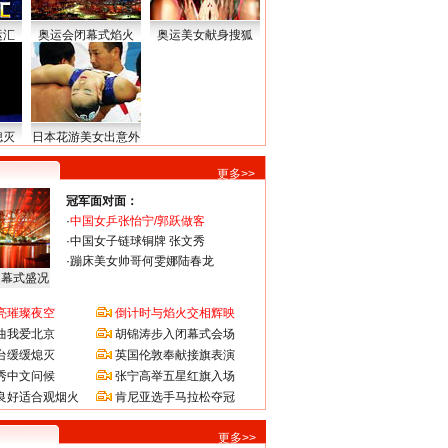
运汇
奥运会闭幕式焰火
奥运美女献身搜狐
熄灭
日本花游美女出意外
更多>>
冠军面对面：
·
中国女乒张怡宁/郭跃做客
·
中国女子链球铜牌 张文秀
·
蹦床美女帅哥何雯娜陆春龙
闭幕式盛况
亮璀璨夜空
倒计时与焰火交相辉映
曲我爱北京
胡锦涛步入闭幕式会场
台缓缓熄灭
英国伦敦奉献接旗表演
秀中文问候
张宁高举五星红旗入场
良好适合观烟火
肯尼亚选手马拉松夺冠
更多>>