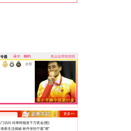
特约
奥运金牌猜猜猜
牌专题
全部
更多>>
门访问 何厚铧颁发千万奖金(图)
港夜生活揭秘 林丹张怡宁最"潮"