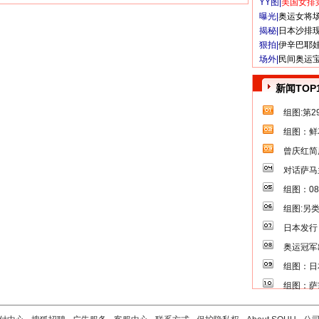
YY图|
美国女排
曝光|
奥运女将
揭秘|
日本沙排
狠拍|
伊辛巴耶
场外|
民间奥运
新闻TOP
组图:第
组图：鲜
曾庆红简
对话萨马
组图：0
组图:另
日本发行
奥运冠军
组图：日
组图：萨