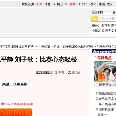
搜狐首页
-
新闻
-
体育
-
S
-
娱乐
-
V
-
财经
-
IT
-
汽车
-
房产
-
家居
-
女人
-
新
杨佳注射死刑
郎
中国21位漂亮女
奥运频道-2008北京奥运会
>
中国军团
>
游泳
>
刘子歌200米蝶泳夺冠
>
刘子歌夺金动
每日焦点
平静 刘子歌：比赛心态轻松
[
我来说两句
(5)
] [字号：
大
中
小
]
来源：华奥星空
残奥圣火上
·
刘翔伤情追踪
·
国青男篮罢赛被
·
日媒：奥运有
·
中国特奥选手
更多>>