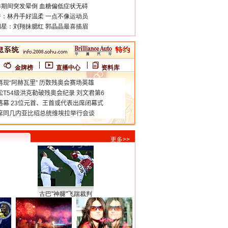
期间突发晕倒 血糖偏低症状无碍
：林丹手好温柔 一点不像运动员
星：刘翔抹腮红 郭晶晶最喜描眉
金牌榜
直播中心
资料库
更多>>
古巴"神腿"飞踹裁判