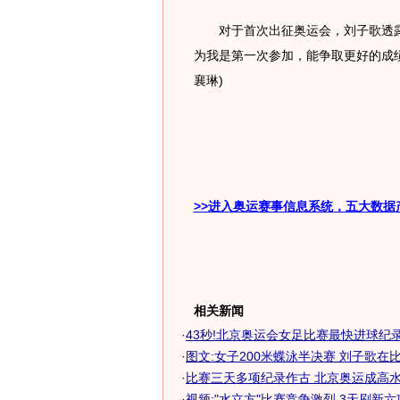
对于首次出征奥运会，刘子歌透露
为我是第一次参加，能争取更好的成绩
襄琳)
>>进入奥运赛事信息系统，五大数据
相关新闻
·
43秒!北京奥运会女足比赛最快进球纪录沈
·
图文:女子200米蝶泳半决赛 刘子歌在
·
比赛三天多项纪录作古 北京奥运成高水平
·
视频:"水立方"比赛竞争激烈 3天刷新