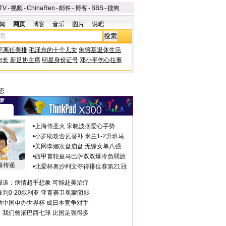
TV
-
视频
-
ChinaRen
-
邮件
-
博客
-
BBS
-
搜狗
闻
网页
博客
音乐
图片
说吧
平离任美排
毛泽东的十个儿女
朱镕基退休生活
市长
新足协主席
明星身份证号
邓小平伤心往事
态
•
上海传圣火 宋晓波摆爱心手势
•
小罗助攻舍瓦替补 米兰1-2升班马
•
美网李娜次盘崩盘 无缘女单八强
•
西甲首轮皇马巴萨双双爆冷负弱旅
海传递
•
北爱杯奥沙利文夺得排位赛第21冠
报道：病情超乎想象 可能赴美治疗
判0-20叙利亚 亚青赛卫冕蒙阴影
助中国申办世界杯 成日本竞争对手
：我们曾灌巴西七球 比国足强得多