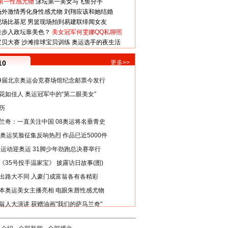
第一性感尤物
泳坛第一美女与飞鱼分手
场外激情秀化身性感尤物
刘翔应该和她结婚
现场比基尼
男篮现场拍到易建联绯闻女友
娃步入政坛靠美色？
美女冠军何雯娜QQ私聊照
宝贝大赛
沙滩排球宝贝训练
奥运选手的夜生活
10
更多>>
29届北京奥运会竞赛场馆纪念邮票今发行
花如佳人 奥运冠军中的“第二眼美女”
历
兰奇：一直关注中国 08奥运将名垂青史
8奥运笑脸征集反响热烈 作品已近5000件
类运动迎奥运 31脚少年劲跑总决赛举行
《35号投手温家宝》 披露访日故事(图)
出路大不同 入豪门成富翁各有各精彩
本奥运美女主播亮相 电眼朱唇性感尤物
翁人大演讲 获赠油画"我们的萨马兰奇"