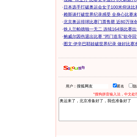
·
日本选手打破奥运会女子100米仰泳比
·
赖斯谈打破世界纪录感受 全身心比赛未想
·
北京奥运排球比赛门票售罄 近80万张创历
·
铁人兰帕德独一无二 连续164场比赛
·
鲍威尔因伤退出比赛 "闭门造车"欲夺回世
·
图文:伊辛巴耶娃破世界纪录 做好比赛
用户：
匿名
*搜狗拼音输入法，中文处理