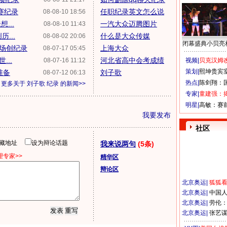
赛纪录
任职纪录英文怎么说
08-08-10 18:56
...
一汽大众迈腾图片
08-08-10 11:43
...
什么是大众传媒
08-08-02 20:06
闭幕盛典小贝亮
出场创纪录
上海大众
08-07-17 05:45
...
河北省高中会考成绩
08-07-16 11:12
视频|
贝克汉姆改
策划|
熙坤贵宾
准备
刘子歌
08-07-12 06:13
热点|
陈剑翔：
更多关于
刘子歌 纪录
的新闻>>
专家|
童建强：
明星|
高敏：赛
我要发布
社区
隐藏地址
设为辩论话题
我来说两句
(5条)
专家>>
精华区
辩论区
北京奥运
|
狐狐
北京奥运
|
中国
北京奥运
|
劳伦
北京奥运
|
张艺