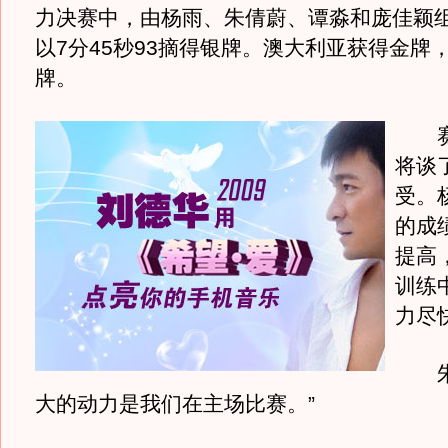
力决赛中，由杨雨、朱倩蔚、谭淼和庞佳颖
以7分45秒93摘得银牌。澳大利亚获得金牌
牌。
赛
将谈
受。
的成
提高
训练
力尽
朱倩
大的动力是我们在主场比赛。”