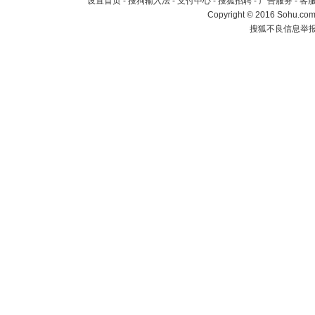
设置首页
-
搜狗输入法
-
支付中心
-
搜狐招聘
-
广告服务
-
客
Copyright
©
2016 Sohu.com 
搜狐不良信息举