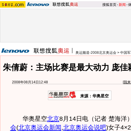
搜狐首页
-
新闻
-
奥运频道-2008北京奥运会
>
中国军
朱倩蔚：主场比赛是最大动力 庞佳
2008年08月14日12:48
[
我来
来源：华奥星空
华奥星空
北京
8月14日电（记者 楚海洋）
会
(
北京奥运会新闻
,
北京奥运会说吧
)
女子4×