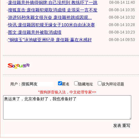
·
庞佳颖意外摘得铜牌:自己没想到 教练吓了一跳
08-08-14 11:40
·
搜狐直击:庞佳颖犯规取消成绩 走混采一言不发
08-08-14 10:35
·
游进55秒朱颖文很兴奋 庞佳颖抢跳或因观...
08-08-14 10:32
·
快讯:庞佳颖因犯规无缘女子100米自由泳决赛
08-08-14 10:28
·
图文:庞佳颖意外被取消成绩
08-08-14 10:23
·
"铜镶玉"泳池破亚洲纪录 庞佳颖:赢在水感好
08-08-14 09:53
用户：
匿名
隐藏地址
设为辩论话题
*搜狗拼音输入法，中文处理专家>>