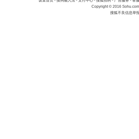
设置首页
-
搜狗输入法
-
支付中心
-
搜狐招聘
-
广告服务
-
客
Copyright
©
2016 Sohu.com 
搜狐不良信息举