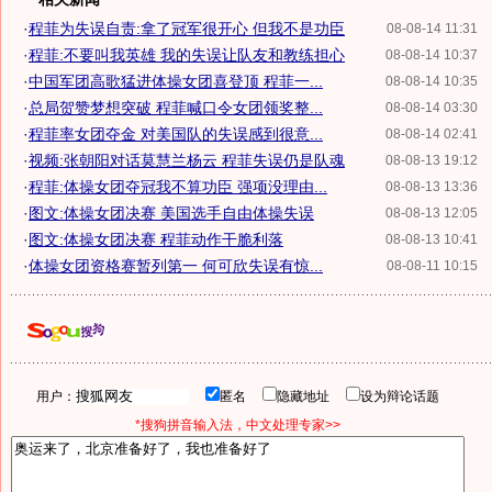
·
程菲为失误自责:拿了冠军很开心 但我不是功臣
08-08-14 11:31
·
程菲:不要叫我英雄 我的失误让队友和教练担心
08-08-14 10:37
·
中国军团高歌猛进体操女团喜登顶 程菲一...
08-08-14 10:35
·
总局贺赞梦想突破 程菲喊口令女团领奖整...
08-08-14 03:30
·
程菲率女团夺金 对美国队的失误感到很意...
08-08-14 02:41
·
视频:张朝阳对话莫慧兰杨云 程菲失误仍是队魂
08-08-13 19:12
·
程菲:体操女团夺冠我不算功臣 强项没理由...
08-08-13 13:36
·
图文:体操女团决赛 美国选手自由体操失误
08-08-13 12:05
·
图文:体操女团决赛 程菲动作干脆利落
08-08-13 10:41
·
体操女团资格赛暂列第一 何可欣失误有惊...
08-08-11 10:15
用户：
匿名
隐藏地址
设为辩论话题
*搜狗拼音输入法，中文处理专家>>