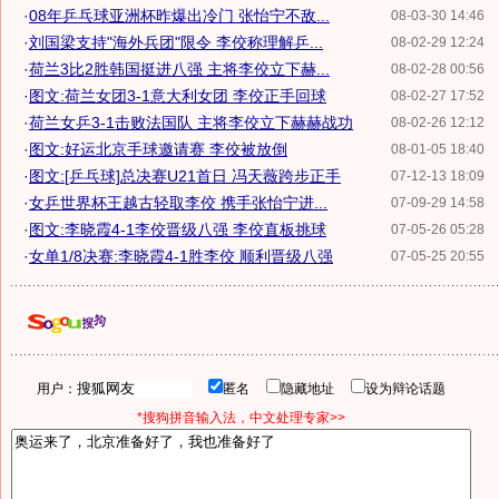
·
08年乒乓球亚洲杯昨爆出冷门 张怡宁不敌...
08-03-30 14:46
·
刘国梁支持"海外兵团"限令 李佼称理解乒...
08-02-29 12:24
·
荷兰3比2胜韩国挺进八强 主将李佼立下赫...
08-02-28 00:56
·
图文:荷兰女团3-1意大利女团 李佼正手回球
08-02-27 17:52
·
荷兰女乒3-1击败法国队 主将李佼立下赫赫战功
08-02-26 12:12
·
图文:好运北京手球邀请赛 李佼被放倒
08-01-05 18:40
·
图文:[乒乓球]总决赛U21首日 冯天薇跨步正手
07-12-13 18:09
·
女乒世界杯王越古轻取李佼 携手张怡宁进...
07-09-29 14:58
·
图文:李晓霞4-1李佼晋级八强 李佼直板挑球
07-05-26 05:28
·
女单1/8决赛:李晓霞4-1胜李佼 顺利晋级八强
07-05-25 20:55
用户：
匿名
隐藏地址
设为辩论话题
*搜狗拼音输入法，中文处理专家>>