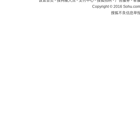
设置首页
-
搜狗输入法
-
支付中心
-
搜狐招聘
-
广告服务
-
客
Copyright
©
2016 Sohu.com 
搜狐不良信息举