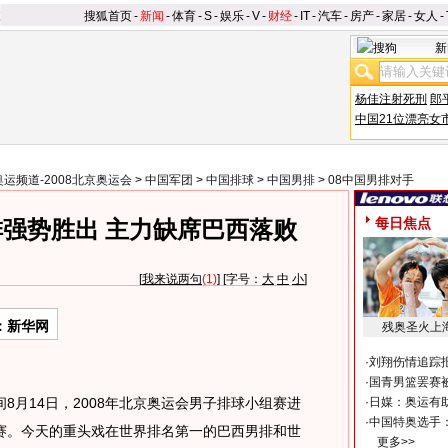
搜狐首页
-
新闻
-
体育
-
S
-
娱乐
-
V
-
财经
-
IT
-
汽车
-
房产
-
家居
-
女人
-
新
杨佳注射死刑
郎
中国21位漂亮女
奥运频道-2008北京奥运会
>
中国军团
>
中国排球
>
中国男排
>
08中国男排对手
每日焦点
强势胜出 主力缺席巴西落败
[
我来说两句
(1)
] [字号：
大
中
小
]
：新华网
残奥圣火上
·
刘翔伤情追踪
·
国青男篮罢赛被
8月14日，2008年北京奥运会男子排球小组赛进
·
日媒：奥运有
·
中国特奥选手
赛。今天的重头戏在世界排名第一的巴西男排和世
更多>>