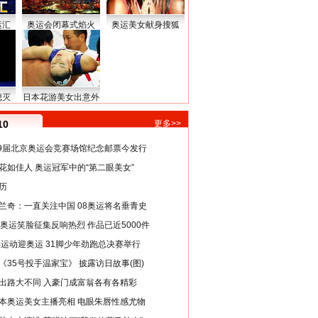
运汇
奥运会闭幕式焰火
奥运美女献身搜狐
熄灭
日本花游美女出意外
10
更多>>
29届北京奥运会竞赛场馆纪念邮票今发行
花如佳人 奥运冠军中的“第二眼美女”
历
兰奇：一直关注中国 08奥运将名垂青史
8奥运笑脸征集反响热烈 作品已近5000件
类运动迎奥运 31脚少年劲跑总决赛举行
《35号投手温家宝》 披露访日故事(图)
出路大不同 入豪门成富翁各有各精彩
本奥运美女主播亮相 电眼朱唇性感尤物