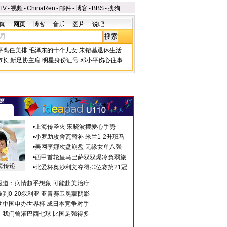
TV
-
视频
-
ChinaRen
-
邮件
-
博客
-
BBS
-
搜狗
闻
网页
博客
音乐
图片
说吧
平离任美排
毛泽东的十个儿女
朱镕基退休生活
市长
新足协主席
明星身份证号
邓小平伤心往事
•
上海传圣火 宋晓波摆爱心手势
•
小罗助攻舍瓦替补 米兰1-2升班马
•
美网李娜次盘崩盘 无缘女单八强
•
西甲首轮皇马巴萨双双爆冷负弱旅
海传递
•
北爱杯奥沙利文夺得排位赛第21冠
报道：病情超乎想象 可能赴美治疗
判0-20叙利亚 亚青赛卫冕蒙阴影
助中国申办世界杯 成日本竞争对手
：我们曾灌巴西七球 比国足强得多