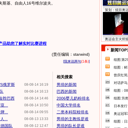
夫斯基、自由人16号维尔波夫。
策划：炫目奥
奥运会主火炬
产品助您了解实时比赛进程
新闻TOP
(责任编辑：starwind)
组图:第
[
我来说两句
(1条)
]
组图：鲜
曾庆红简
相关搜索
对话萨马
VS俄罗斯
男排的新闻
08-08-14 16:19
组图：0
队
巴西的新闻
08-08-14 16:13
1险胜巴西
2006婴儿奶粉排名
08-08-14 14:46
组图:另
...
中国大学排名
08-08-14 10:50
日本发行
...
二类本科院校排名
08-08-14 09:55
奥运冠军
...
男排的主教练是谁
08-08-13 13:33
组图：日
胜德国队
男排的队长是谁
08-08-12 12:47