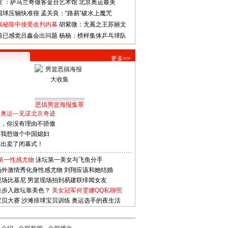
室 ：萨马兰奇做客金台艺术馆
北京奥运最美
国球压轴快准很
孟关良：“路易”破水上魔咒
揭秘陈中接受改判内幕
胡紫微：无冕之王苏丽文
前已感觉吕鑫会出问题
杨杨：榜样集体乒乓球队
更多>>
恶搞男篮海报集萃
看奥运—见证北京奇迹
人，你没有理由不骄傲
：我想做个中国媳妇
谋出卖了闭幕式！
第一性感尤物
泳坛第一美女与飞鱼分手
场外激情秀化身性感尤物
刘翔应该和她结婚
现场比基尼
男篮现场拍到易建联绯闻女友
娃步入政坛靠美色？
美女冠军何雯娜QQ私聊照
宝贝大赛
沙滩排球宝贝训练
奥运选手的夜生活