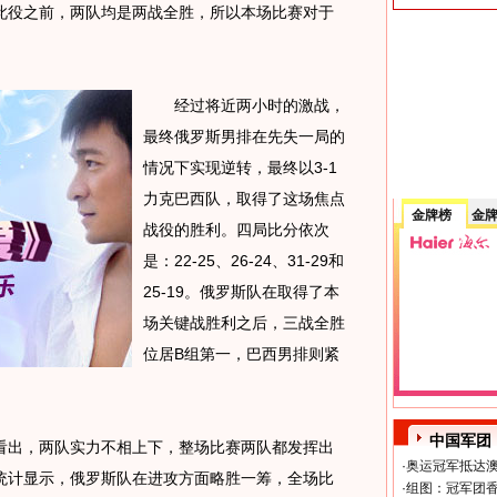
此役之前，两队均是两战全胜，所以本场比赛对于
经过将近两小时的激战，
最终俄罗斯男排在先失一局的
情况下实现逆转，最终以3-1
力克巴西队，取得了这场焦点
金牌榜
金
战役的胜利。四局比分依次
是：22-25、26-24、31-29和
25-19。俄罗斯队在取得了本
场关键战胜利之后，三战全胜
位居B组第一，巴西男排则紧
中国军团
出，两队实力不相上下，整场比赛两队都发挥出
·
奥运冠军抵达澳
统计显示，俄罗斯队在进攻方面略胜一筹，全场比
·
组图：冠军团香