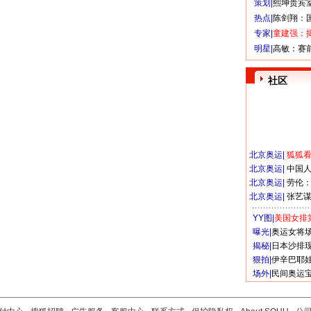
策划|
熙坤贵宾
热点|
陈剑翔：
专家|
童建强：
明星|
高敏：赛
社区
北京奥运
|
狐狐
北京奥运
|
中国
北京奥运
|
劳伦
北京奥运
|
张艺
YY图|
美国女排
曝光|
奥运女将
揭秘|
日本沙排
狠拍|
伊辛巴耶
场外|
民间奥运