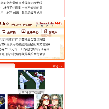
期间突发晕倒 血糖偏低症状无碍
：林丹手好温柔 一点不像运动员
星：刘翔抹腮红 郭晶晶最喜描眉
金牌榜
直播中心
资料库
更多>>
古巴"神腿"飞踹裁判