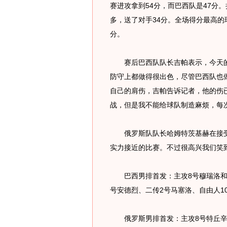
赛进攻拿到54分，而巴西队是47分
多，送了对手34分。全场得分最高的
分。
赛后巴西队队长吉帕表示，今天的
防守上都做得很出色，尽管巴西队也
自己的肩伤，吉帕告诉记者，他的伤
战，但是我不能给球队制造麻烦，每
俄罗斯队队长哈姆特茨基赫在接受
实力接近的比赛。不过很高兴我们笑到
巴西男排首发：主攻8号穆瑞洛和1
号安德烈、二传2号马塞洛、自由人1
俄罗斯男排首发：主攻8号特丘辛和