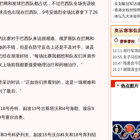
。拦网和发球巴西队都占优，不过巴西队全场失误较
·
女划艇冠军访港
·
香港女粉丝惊呼
球员也出现在巴西队，9号安德烈全场比赛拿下了26
·
体坛九大浓妆明
比赛对于巴西队来说很艰难。俄罗斯队在拦网和
赛事赛程
做的不错，但是在防守反击上还是不及对手。谈及
已经在渐渐好转，“每场比赛我都想和队友们并肩作
次上场前我都要接受物理治疗和药物治疗。”
采访时说：“正如你们所看到的，这是一场艰难和
热点图片
了最后。”
8号丹特、副攻13号古斯塔沃和4号海勒、接应9
0号塞尔吉奥。
3号科萨列夫、副攻15号沃尔科夫和18号库列绍