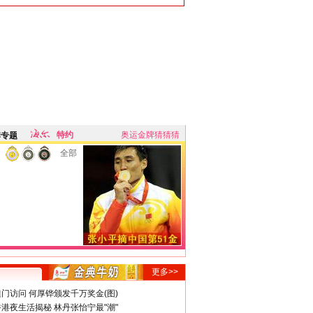
特约
奥运金牌猜猜猜
牌专题
全部
更多>>
门访问 何厚铧颁发千万奖金(图)
港夜生活揭秘 林丹张怡宁最"潮"