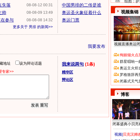
组图：萨
点失落
中国男排的二传是谁
08-08-12 00:31
视频集锦
主帅
奥运圣火象征着什么
08-08-09 13:49
重在参与
奥运门票
08-08-08 14:32
更多关于
男排
的新闻>>
视频直播奥运
我要发布
绚丽烟火点
群星唱响一
隐藏地址
设为辩论话题
我来说两句
(1条)
奥运主火炬
专家>>
精华区
罗格致辞再
辩论区
闭幕式天气
博客
闭幕盛典小贝亮
视频|
贝克汉姆改