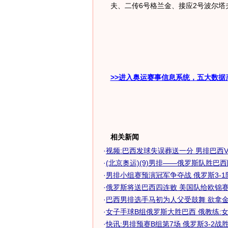
夫、二传6号格兰金、接应2号波尔塔
>>进入奥运赛事信息系统，五大数据
相关新闻
·
视频:巴西发球失误葬送一分 男排巴西
·
(北京奥运)(9)男排——俄罗斯队胜巴西
·
男排小组赛预演冠军争夺战 俄罗斯3-
·
俄罗斯将送巴西四连败 美国队给欧锦赛亚
·
巴西男排选手马初为人父受鼓舞 欲拿金牌
·
女子手球B组俄罗斯大胜巴西 俄教练:女人
·
快讯:男排预赛B组第7场 俄罗斯3-2战