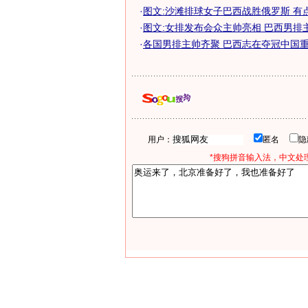
·
图文:沙滩排球女子巴西战胜俄罗斯 有
·
图文:女排发布会众主帅亮相 巴西男排
·
各国男排主帅齐聚 巴西志在夺冠中国
用户：
匿名
*搜狗拼音输入法，中文处理