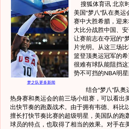
搜狐体育讯 北京时
美国“梦八”队在奥运
赛中大胜希腊，迎来
大比分战胜中国、安
让赛前志在夺冠的“梦
片光明。从这三场比
篮登顶奥运冠军的希
很难有球队能阻挡这
势不可挡的NBA明
梦之队更多新闻
结合“梦八”队奥
热身赛和奥运会的前三场小组赛，可以看出
出快节奏的跑轰战术。由于拥有韦德、科比
擅长打快节奏比赛的超级明星，美国队的跑
球员的特点，也取得了相当的效果。对手在