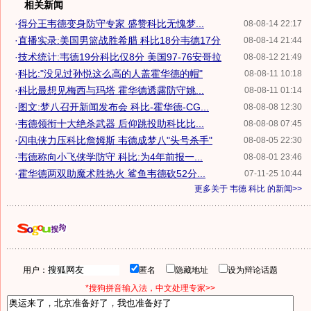
相关新闻
·
得分王韦德变身防守专家 盛赞科比无愧梦...
08-08-14 22:17
·
直播实录:美国男篮战胜希腊 科比18分韦德17分
08-08-14 21:44
·
技术统计:韦德19分科比仅8分 美国97-76安哥拉
08-08-12 21:49
·
科比:"没见过孙悦这么高的人盖霍华德的帽"
08-08-11 10:18
·
科比最想见梅西与玛塔 霍华德透露防守姚...
08-08-11 01:14
·
图文:梦八召开新闻发布会 科比-霍华德-CG...
08-08-08 12:30
·
韦德领衔十大绝杀武器 后仰跳投助科比比...
08-08-08 07:45
·
闪电侠力压科比詹姆斯 韦德成梦八"头号杀手"
08-08-05 22:30
·
韦德称向小飞侠学防守 科比:为4年前报一...
08-08-01 23:46
·
霍华德两双助魔术胜热火 鲨鱼韦德砍52分...
07-11-25 10:44
更多关于
韦德 科比
的新闻>>
用户：
匿名
隐藏地址
设为辩论话题
*搜狗拼音输入法，中文处理专家>>