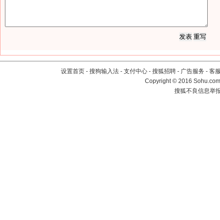
设置首页
-
搜狗输入法
-
支付中心
-
搜狐招聘
-
广告服务
-
客
Copyright
©
2016 Sohu.com 
搜狐不良信息举