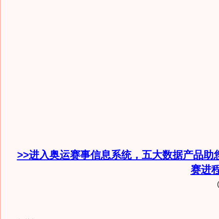
>>进入奥运赛事信息系统，五大数据产品助
赛进