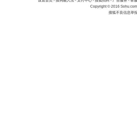
设置首页
-
搜狗输入法
-
支付中心
-
搜狐招聘
-
广告服务
-
客
Copyright
©
2016 Sohu.com 
搜狐不良信息举