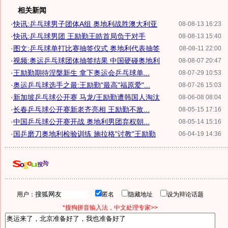
相关新闻
·
快讯:乒乓球男子团体A组 奥地利战胜澳大利亚
08-08-13 16:23
·
快讯:乒乓球男团 王励勤王皓首局负于对手
08-08-13 15:40
·
图文:乒乓球单打比赛抽签仪式 奥地利代表抽签
08-08-11 22:00
·
视频:奥运乒乓球团体抽签结果 中国硬碰奥地利
08-08-07 20:47
·
王励勤期待涅槃新生 拿下奥运会乒乓球单...
08-07-29 10:53
·
奥运乒乓球选手之最:王励勤"最高"福原爱"...
08-07-26 15:03
·
新加坡乒乓球公开赛 马龙/王励勤遭韩国人淘汰
08-06-08 08:04
·
长春乒乓球公开赛新老齐亮相 王励勤不敌...
08-05-15 17:16
·
中国乒乓球公开赛开战 奥地利男团弃权朝...
08-05-14 15:16
·
国乒磨刀奥地利检验训练 施拉格"讨教"王励勤
06-04-19 14:36
用户：
匿名
隐藏地址
设为辩论话题
*搜狗拼音输入法，中文处理专家>>