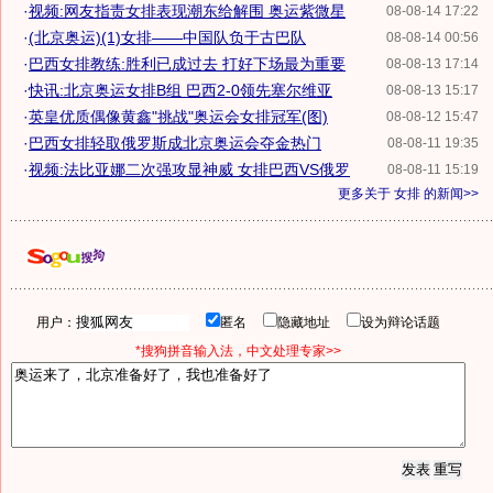
·
视频:网友指责女排表现潮东给解围 奥运紫微星
08-08-14 17:22
·
(北京奥运)(1)女排——中国队负于古巴队
08-08-14 00:56
·
巴西女排教练:胜利已成过去 打好下场最为重要
08-08-13 17:14
·
快讯:北京奥运女排B组 巴西2-0领先塞尔维亚
08-08-13 15:17
·
英皇优质偶像黄鑫"挑战"奥运会女排冠军(图)
08-08-12 15:47
·
巴西女排轻取俄罗斯成北京奥运会夺金热门
08-08-11 19:35
·
视频:法比亚娜二次强攻显神威 女排巴西VS俄罗
08-08-11 15:19
更多关于
女排
的新闻>>
用户：
匿名
隐藏地址
设为辩论话题
*搜狗拼音输入法，中文处理专家>>