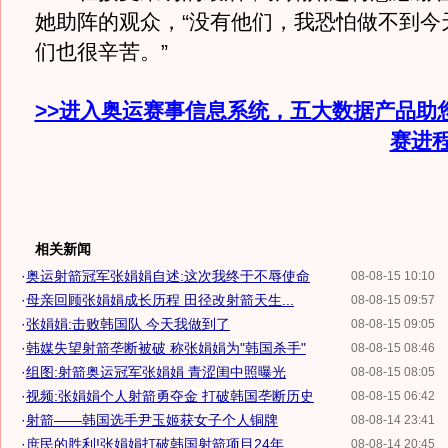
她助阵的观众，“没有他们，我恐怕做不到今
们也很辛苦。”
>>进入奥运赛事信息系统，五大数据产品助
赛进
相关新闻
·
奥运射箭冠军张娟娟自述:这次我终于不辱使命
08-08-15 10:10
·
母亲回顾张娟娟成长历程 田径改射箭天生...
08-08-15 09:57
·
张娟娟:击败韩国队 今天我做到了
08-08-15 09:05
·
韩媒失望射箭垄断被破 称张娟娟为"韩国杀手"
08-08-15 08:46
·
组图:射箭奥运冠军张娟娟 青涩闺中照曝光
08-08-15 08:05
·
视频:张娟娟个人射箭勇夺金 打破韩国垄断历史
08-08-15 06:42
·
射箭——韩国选手尹玉姬获女子个人铜牌
08-08-14 23:41
·
庶民的胜利!张娟娟打破韩国射箭项目24年...
08-08-14 20:45