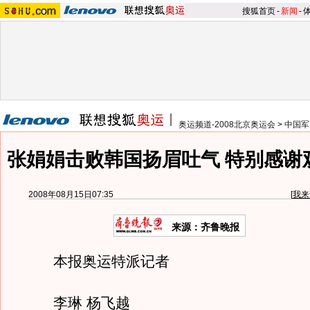
搜狐首页
-
新闻
-
奥运频道-2008北京奥运会
>
中国军
张娟娟击败韩国扬眉吐气 特别感谢
2008年08月15日07:35
[
我来
来源：齐鲁晚报
本报奥运特派记者
李琳 杨飞越