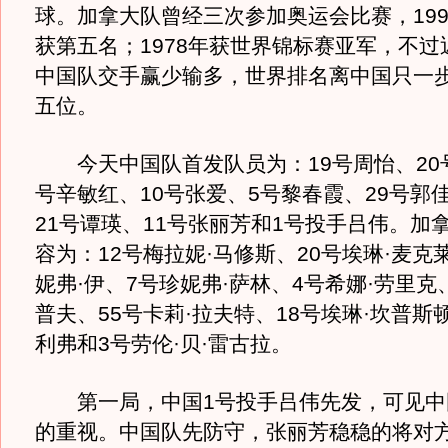
球。加拿大队曾经三次参加奥运会比赛，1996
获第五名；1978年获世界锦标赛亚军，不过
中国队交手赢少输多，世界排名离中国只一
五位。
今天中国队首发队员为：19号周怡、20号
号辛敏红、10号张爱、5号黎春霞、29号郭
21号谭瑛、11号张丽芳和1号投手吕伟。加
容为：12号梅拉妮·马修斯、20号埃琳·麦克
妮弗·伊、7号珍妮弗·萨林、4号希娜·劳里克、
普夫、55号卡莉·拉夫特、18号埃琳·坎普斯
利弗和3号劳伦·贝·雷古拉。
第一局，中国1号投手吕伟先发，可见中
的重视。中国队先防守，张丽芳稳稳的将对