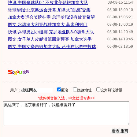
·
快讯:中国垒球队0:1不敌北美劲旅加拿大队
08-08-15 11:54
·
环球华报:北京奥运会开幕 加拿大"百感"交集
08-08-15 09:10
·
加拿大奥运会奖牌挂零 总理哈珀没有放弃希望
08-08-15 06:21
·
图文:水球澳大利亚战胜加拿大 菲廖利射门
08-08-15 00:19
·
快讯:乒球男团小组赛 克罗地亚队3-0加拿大队
08-08-14 20:49
·
图文:女子单人皮艇激流回旋预赛 加拿大选手
08-08-14 19:45
·
图文:中国女垒击败加拿大队 吕伟在比赛中投球
06-09-02 18:59
用户：
匿名
隐藏地址
设为辩论话题
*搜狗拼音输入法，中文处理专家>>