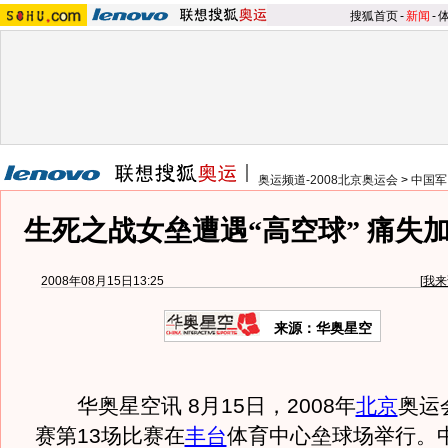
搜狐首页
-
新闻
-
奥运频道-2008北京奥运会
>
中国军
生死之战女垒遭遇“高空球” 痛失
2008年08月15日13:25
[
我来
来源：华奥星空
华奥星空讯 8月15日，2008年
北京
奥运
赛第13场比赛在
丰台
体育中心垒球场举行。