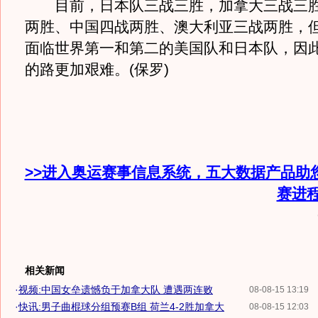
目前，日本队三战三胜，加拿大三战三胜
两胜、中国四战两胜、澳大利亚三战两胜，
面临世界第一和第二的美国队和日本队，因
的路更加艰难。(保罗)
>>进入奥运赛事信息系统，五大数据产品助
赛进
相关新闻
·
视频:中国女垒遗憾负于加拿大队 遭遇两连败
08-08-15 13:19
·
快讯:男子曲棍球分组预赛B组 荷兰4-2胜加拿大
08-08-15 12:03