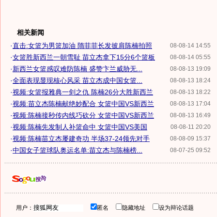
相关新闻
·
直击:女篮为男篮加油 隋菲菲长发披肩陈楠拍照
08-08-14 14:55
·
女篮胜新西兰一朝雪耻 苗立杰拿下15分6个篮板
08-08-14 05:55
·
新西兰女篮感叹难防陈楠 盛赞卞兰威胁无...
08-08-13 19:09
·
全面表现显现核心风采 苗立杰成中国女篮...
08-08-13 18:24
·
视频:女篮报雅典一剑之仇 陈楠26分大胜新西兰
08-08-13 18:22
·
视频:苗立杰陈楠献绝妙配合 女篮中国VS新西兰
08-08-13 17:04
·
视频:陈楠接秒传内线巧砍分 女篮中国VS新西兰
08-08-13 16:49
·
视频:陈楠先发制人补篮命中 女篮中国VS美国
08-08-11 20:20
·
视频:陈楠苗立杰屡建奇功 半场37-24领先对手
08-08-09 15:37
·
中国女子篮球队奥运名单:苗立杰与陈楠榜...
08-07-25 09:52
用户：
匿名
隐藏地址
设为辩论话题