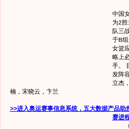
中国
为2胜
队三
于B
女篮
略上
手。 
发阵
立杰
楠，宋晓云，卞兰
>>进入奥运赛事信息系统，五大数据产品助
赛进