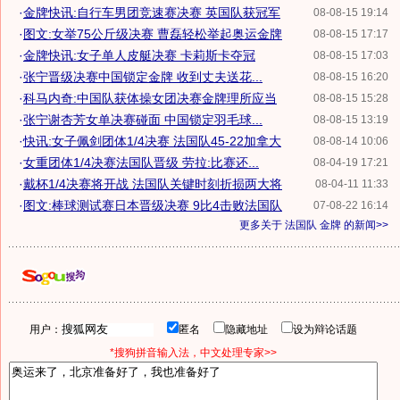
·
金牌快讯:自行车男团竞速赛决赛 英国队获冠军
08-08-15 19:14
·
图文:女举75公斤级决赛 曹磊轻松举起奥运金牌
08-08-15 17:17
·
金牌快讯:女子单人皮艇决赛 卡莉斯卡夺冠
08-08-15 17:03
·
张宁晋级决赛中国锁定金牌 收到丈夫送花...
08-08-15 16:20
·
科马内奇:中国队获体操女团决赛金牌理所应当
08-08-15 15:28
·
张宁谢杏芳女单决赛碰面 中国锁定羽毛球...
08-08-15 13:19
·
快讯:女子佩剑团体1/4决赛 法国队45-22加拿大
08-08-14 10:06
·
女重团体1/4决赛法国队晋级 劳拉:比赛还...
08-04-19 17:21
·
戴杯1/4决赛将开战 法国队关键时刻折损两大将
08-04-11 11:33
·
图文:棒球测试赛日本晋级决赛 9比4击败法国队
07-08-22 16:14
更多关于
法国队 金牌
的新闻>>
用户：
匿名
隐藏地址
设为辩论话题
*搜狗拼音输入法，中文处理专家>>