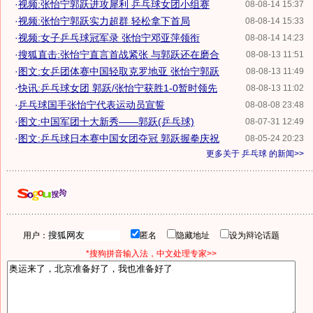
·
视频:张怡宁郭跃进攻犀利 乒乓球女团小组赛
08-08-14 15:37
·
视频:张怡宁郭跃实力超群 轻松拿下首局
08-08-14 15:33
·
视频:女子乒乓球冠军录 张怡宁邓亚萍领衔
08-08-14 14:23
·
搜狐直击:张怡宁直言首战紧张 与郭跃还在磨合
08-08-13 11:51
·
图文:女乒团体赛中国轻取克罗地亚 张怡宁郭跃
08-08-13 11:49
·
快讯:乒乓球女团 郭跃/张怡宁获胜1-0暂时领先
08-08-13 11:02
·
乒乓球国手张怡宁代表运动员宣誓
08-08-08 23:48
·
图文:中国军团十大新秀——郭跃(乒乓球)
08-07-31 12:49
·
图文:乒乓球日本赛中国女团夺冠 郭跃握拳庆祝
08-05-24 20:23
更多关于
乒乓球
的新闻>>
用户：
匿名
隐藏地址
设为辩论话题
*搜狗拼音输入法，中文处理专家>>