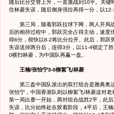
随后比分交替上升，一直激战到10平。关键
住林菱失误，随后侧身强拉再得一分，以12-
第三局，随着郭跃拉球下网，两人开局战
后的相持过程中，郭跃完全占得主动，速度
得6分，很快以8-2将比分拉开。此后，郭跃
失误送掉两分后，连得3分，以11-4锁定了胜
0横扫林菱，为中国队再赢一盘。
王楠/张怡宁3-0柳絮飞/林菱
第三盘中国队派出的双打组合是雅典奥运
张怡宁，中国香港队则以柳絮飞/林菱这对老
第一局比赛一开始，两对组合战胜2平，此后
失误，比分始终处在胶着阶段，4平后，王楠