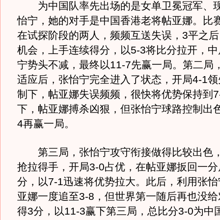
为中国队率先出场的是女单卫冕冠军、现
怡宁，她的对手是中国香港老将帖亚娜。比
在试探阶段的两人，频频互送失误，3平之后
机会，上手连续得分，以5-3将比分拉开，
宁势头不减，最终以11-7先赢一局。第二局
适应后，张怡宁完全进入了状态，开局4-1
制下，帖亚娜失误频频，很快将优势保持到7
下，帖亚娜搏杀凶狠，但张怡宁球路控制出色
4再赢一局。
第三局，张怡宁攻守衔接做得比较出色，
抢拉得手，开局3-0占优，在帖亚娜扳回一分
分，以7-1迅速将优势拉大。此后，利用张
亚娜一度追至3-8，但世界第一随后再也没
得3分，以11-3赢下第三局，总比分3-0为