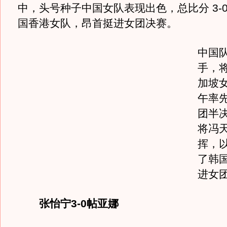
中，头号种子中国女队表现出色，总比分 3-
国香港女队，昂首挺进女团决赛。
中国
手，
加坡
午率
团半
将冯
挥，以
了韩
进女
张怡宁3-0帖亚娜