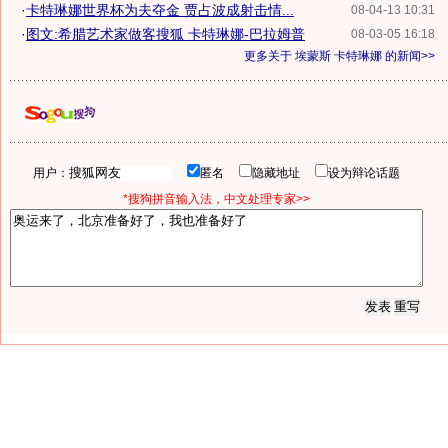
·
卡特琳娜世界杯为夫夺金 贾占波成射击情...
08-04-13 10:31
·
图文:希腊艺术家做客搜狐 卡特琳娜-巴拉姆普
08-03-05 16:18
更多关于
埃蒙斯 卡特琳娜
的新闻>>
用户：
匿名
隐藏地址
设为辩论话题
*搜狗拼音输入法，中文处理专家>>