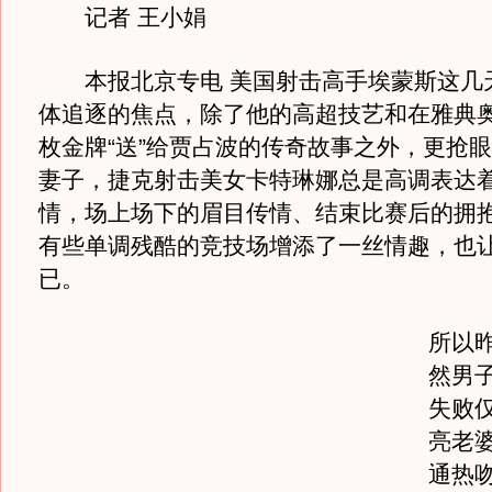
记者 王小娟
本报北京专电 美国射击高手埃蒙斯这几
体追逐的焦点，除了他的高超技艺和在雅典
枚金牌“送”给贾占波的传奇故事之外，更抢
妻子，捷克射击美女卡特琳娜总是高调表达
情，场上场下的眉目传情、结束比赛后的拥抱和深
有些单调残酷的竞技场增添了一丝情趣，也
已。
所以
然男
失败
亮老
通热