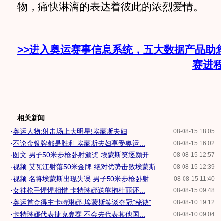
物，痛快淋漓的表达着彼此的浓烈爱情。
>>进入奥运赛事信息系统，五大数据产品助
赛进
相关新闻
·
奥运人物:射击场上大明星!埃蒙斯夫妇
08-08-15 18:05
·
不论金银牌都是胜利 埃蒙斯夫妇享受奥运...
08-08-15 16:02
·
图文:男子50米步枪卧射颁奖 埃蒙斯笑逐颜开
08-08-15 12:57
·
视频:艾瓦江射落50米金牌 绝对优势击败埃蒙斯
08-08-15 12:39
·
视频:名将埃蒙斯出现失误 男子50米步枪卧射
08-08-15 11:40
·
女神枪手惺惺相惜 卡特琳娜送熊抱杜丽还...
08-08-15 09:48
·
奥运首金得主卡特琳娜-埃蒙斯笑谈夺冠"秘诀"
08-08-10 19:12
·
卡特琳娜代表捷克参赛 不会去代表其他国...
08-08-10 09:04