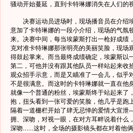
骚动开始蔓延，直到卡特琳娜消失在人们的
决赛运动员进场时，现场播音员在介绍埃
意加了卡特琳娜的一段小介绍，现场的气氛
来。决赛中间，每当埃蒙斯打出一枪好成绩
克对准卡特琳娜那张明亮的美丽笑脸，现场
得鼓起掌来。而当最终成绩确定，埃蒙斯以
第二，可他并没有跟其他队员一样站起来收
观众招手示意，而是又瞄准了一会儿，似乎
不是很满意。而这时的卡特琳娜就一直在他
就像一个普通的粉丝，埃蒙斯终于站起来了
抱，扭头看到一张可爱的笑脸，他几乎是跑
隔着一道栅栏开始了肆无忌惮的爱情大宣泄
拥、深吻，对视一眼，在对方耳畔说着什么
深吻......这时，全场的摄影镜头都在对着