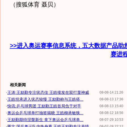
（搜狐体育 聂贝）
>>进入奥运赛事信息系统，五大数据产品助
赛进
相关新闻
·
王涛:王励勤专注状态佳 王皓接发在双打显神威
08-08-14 21:26
·
王皓坦承进入状态较慢 王励勤称与王皓搭...
08-08-13 17:36
·
快讯:乒乓球男团 王励勤王皓首局负于对手
08-08-13 15:40
·
奥运会乒乓球单打抽签揭晓 王皓柳承敏狭...
08-08-12 18:56
·
王励勤期待涅槃新生 拿下奥运会乒乓球单...
08-07-29 10:53
·
图文:国乒奥运队内热身赛 王皓王励勤专注表情
08-07-28 22:12