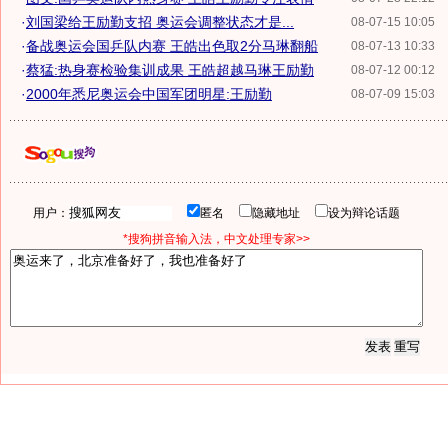
·
刘国梁给王励勤支招 奥运会调整状态才是...
08-07-15 10:05
·
备战奥运会国乒队内赛 王皓出色取2分马琳翻船
08-07-13 10:33
·
蔡猛:热身赛检验集训成果 王皓超越马琳王励勤
08-07-12 00:12
·
2000年悉尼奥运会中国军团明星:王励勤
08-07-09 15:03
用户：
匿名
隐藏地址
设为辩论话题
*搜狗拼音输入法，中文处理专家>>