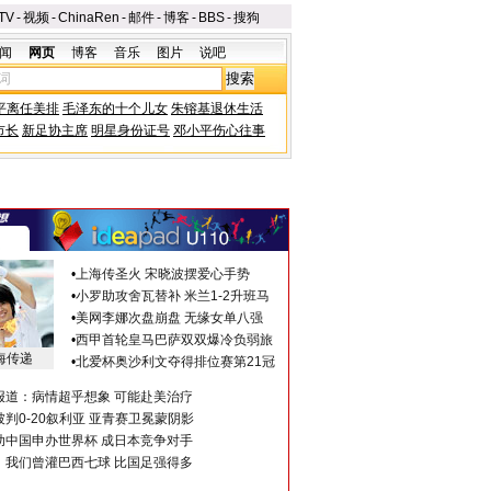
TV
-
视频
-
ChinaRen
-
邮件
-
博客
-
BBS
-
搜狗
闻
网页
博客
音乐
图片
说吧
平离任美排
毛泽东的十个儿女
朱镕基退休生活
市长
新足协主席
明星身份证号
邓小平伤心往事
•
上海传圣火 宋晓波摆爱心手势
•
小罗助攻舍瓦替补 米兰1-2升班马
•
美网李娜次盘崩盘 无缘女单八强
•
西甲首轮皇马巴萨双双爆冷负弱旅
海传递
•
北爱杯奥沙利文夺得排位赛第21冠
报道：病情超乎想象 可能赴美治疗
判0-20叙利亚 亚青赛卫冕蒙阴影
助中国申办世界杯 成日本竞争对手
：我们曾灌巴西七球 比国足强得多