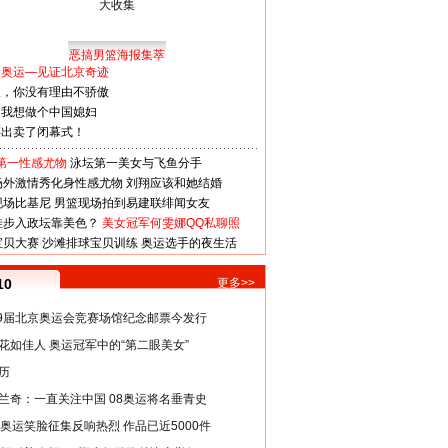
恶搞男篮海报集萃
看奥运—见证北京奇迹
人，你没有理由不骄傲
：我想做个中国媳妇
谋出卖了闭幕式！
第一性感尤物
泳坛第一美女与飞鱼分手
场外激情秀化身性感尤物
刘翔应该和她结婚
现场比基尼
男篮现场拍到易建联绯闻女友
娃步入政坛靠美色？
美女冠军何雯娜QQ私聊照
宝贝大赛
沙滩排球宝贝训练
奥运选手的夜生活
10
更多>>
29届北京奥运会竞赛场馆纪念邮票今发行
花如佳人 奥运冠军中的“第二眼美女”
历
兰奇：一直关注中国 08奥运将名垂青史
8奥运笑脸征集反响热烈 作品已近5000件