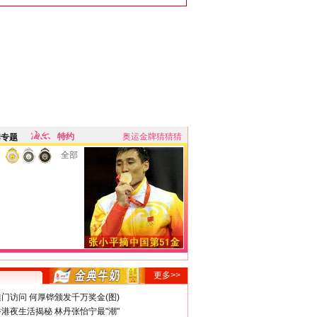
特约
奥运金牌猜猜猜
牌专题
全部
更多>>
门访问 何厚铧颁发千万奖金(图)
港夜生活揭秘 林丹张怡宁最"潮"