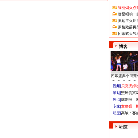
绚丽烟火点
群星唱响一
奥运主火炬
罗格致辞再
闭幕式天气
博客
闭幕盛典小贝亮
视频|
贝克汉姆改
策划|
熙坤贵宾
热点|
陈剑翔：
专家|
童建强：
明星|
高敏：赛
社区