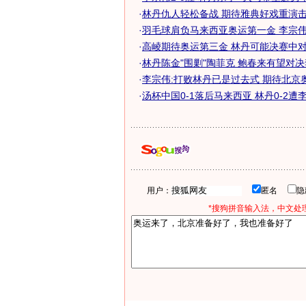
·
林丹仇人轻松备战 期待雅典好戏重演击败
·
羽毛球肩负马来西亚奥运第一金 李宗伟PK
·
高崚期待奥运第三金 林丹可能决赛中对战
·
林丹陈金"围剿"陶菲克 鲍春来有望对
·
李宗伟:打败林丹已是过去式 期待北京
·
汤杯中国0-1落后马来西亚 林丹0-2遭李宗
用户：
匿名
*搜狗拼音输入法，中文处理