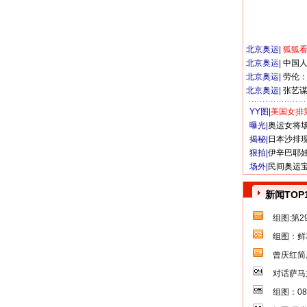
北京奥运
|
狐狐
北京奥运
|
中国
北京奥运
|
劳伦
北京奥运
|
张艺
YY图|
美国女排
曝光|
奥运女将
揭秘|
日本沙排
狠拍|
伊辛巴耶
场外|
民间奥运
新闻TOP
组图:第
组图：鲜
曾庆红简
对话萨马
组图：0