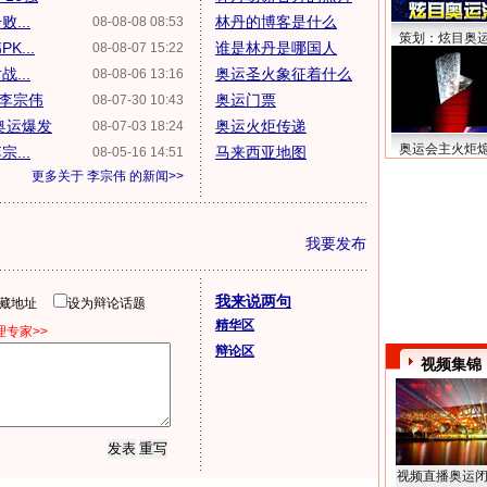
...
林丹的博客是什么
08-08-08 08:53
策划：炫目奥
...
谁是林丹是哪国人
08-08-07 15:22
...
奥运圣火象征着什么
08-08-06 13:16
决李宗伟
奥运门票
08-07-30 10:43
奥运爆发
奥运火炬传递
08-07-03 18:24
奥运会主火炬
...
马来西亚地图
08-05-16 14:51
更多关于
李宗伟
的新闻>>
我要发布
我来说两句
隐藏地址
设为辩论话题
精华区
专家>>
辩论区
视频集锦
视频直播奥运