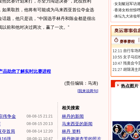
按照比赛计划来打，尽全力闯进决赛”，此役胜利
·
女划艇冠军访港
，如果取胜，他将有可能成为马来西亚首位夺金选
·
香港女粉丝惊呼
·
体坛九大浓妆明
金话题，他只是说，“中国选手林丹和陈金都是很出
我以前和他对决过两次，赢了一次。”
赛事赛程
产品助您了解实时比赛进程
(责任编辑：马涛)
热点图片
[
我来说两句
]
相关搜索
李宗伟争金
林丹的新闻
08-08-15 21:21
赛
马来西亚的新闻
08-08-15 20:13
亚夺首局
林丹 资料
08-08-14 12:20
单16强
林丹吻谢杏芳的照片
08-08-11 10:47