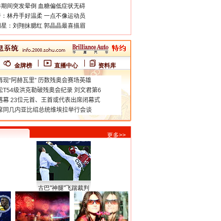
期间突发晕倒 血糖偏低症状无碍
：林丹手好温柔 一点不像运动员
星：刘翔抹腮红 郭晶晶最喜描眉
金牌榜
直播中心
资料库
更多>>
古巴"神腿"飞踹裁判