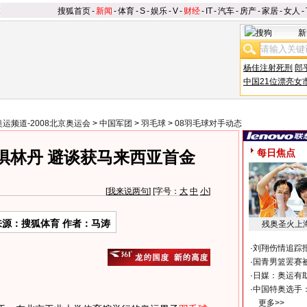
搜狐首页
-
新闻
-
体育
-
S
-
娱乐
-
V
-
财经
-
IT
-
汽车
-
房产
-
家居
-
女人
-
新
杨佳注射死刑
郎
中国21位漂亮女
奥运频道-2008北京奥运会
>
中国军团
>
羽毛球
>
08羽毛球对手动态
每日焦点
惧林丹 避谈获马来西亚首金
[
我来说两句
] [字号：
大
中
小
]
来源：搜狐体育 作者：马涛
残奥圣火上
·
刘翔伤情追踪
·
国青男篮罢赛被
·
日媒：奥运有
·
中国特奥选手
更多>>