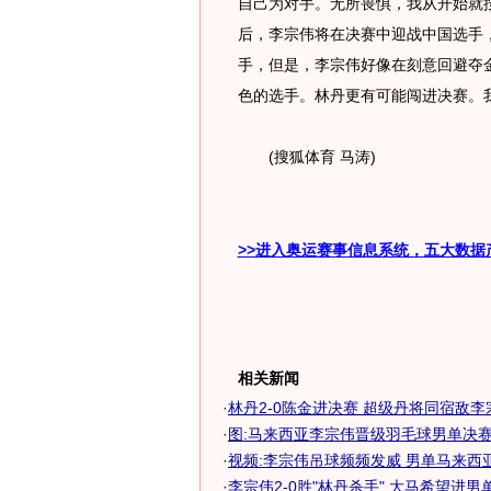
自己为对手。无所畏惧，我从开始就
后，李宗伟将在决赛中迎战中国选手
手，但是，李宗伟好像在刻意回避夺
色的选手。林丹更有可能闯进决赛。
(搜狐体育 马涛)
>>进入奥运赛事信息系统，五大数据
相关新闻
·
林丹2-0陈金进决赛 超级丹将同宿敌
·
图:马来西亚李宗伟晋级羽毛球男单决
·
视频:李宗伟吊球频频发威 男单马来西
·
李宗伟2-0胜"林丹杀手" 大马希望进男