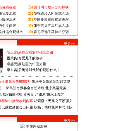
亮璀璨夜空
倒计时与焰火交相辉映
曲我爱北京
胡锦涛步入闭幕式会场
台缓缓熄灭
英国伦敦奉献接旗表演
秀中文问候
张宁高举五星红旗入场
良好适合观烟火
肯尼亚选手马拉松夺冠
更多>>
·
胡卫东
|
从奥运看篮球强队之路
·
孟关良
|
可爱儿子的趣事
·
卓越兄
|
篆刻里的中国力量
·
李东雷
|
后奥运时代我们期盼什么？
相
换形象损失9000万
篮坛美女隋菲菲军训英姿
室 ：萨马兰奇做客金台艺术馆
北京奥运最美
国球压轴快准很
孟关良：“路易”破水上魔咒
揭秘陈中接受改判内幕
胡紫微：无冕之王苏丽文
前已感觉吕鑫会出问题
杨杨：榜样集体乒乓球队
更多>>