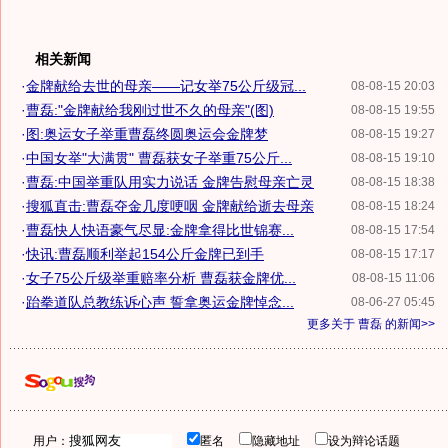
相关新闻
·
金牌献给去世的母亲——记女举75公斤级冠...
08-08-15 20:03
·
曹磊:"金牌献给我刚过世不久的母亲"(图)
08-08-15 19:55
·
图:奥运女子举重曹磊终圆奥运会金牌梦
08-08-15 19:27
·
中国女举"大满贯" 曹磊获女子举重75公斤...
08-08-15 19:10
·
曹磊:中国举重队用实力说话 金牌告慰母亲亡灵
08-08-15 18:38
·
搜狐直击:曹磊夺金几度哽咽 金牌献给逝去母亲
08-08-15 18:24
·
曹磊快人快语豪气尽显:金牌拿得比世锦赛...
08-08-15 17:54
·
快讯:曹磊顺利举起154公斤金牌已到手
08-08-15 17:17
·
女子75公斤级举重赔率分析 曹磊获金牌优...
08-08-15 11:06
·
跆拳道队总教练诉心声 誓拿奥运金牌悼念...
08-06-27 05:45
更多关于
曹磊
的新闻>>
用户：
匿名
隐藏地址
设为辩论话题