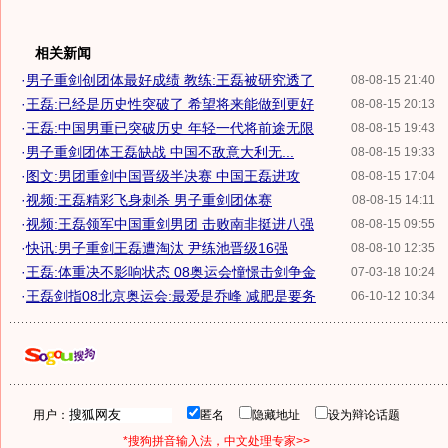
相关新闻
·
男子重剑创团体最好成绩 教练:王磊被研究透了
08-08-15 21:40
·
王磊:已经是历史性突破了 希望将来能做到更好
08-08-15 20:13
·
王磊:中国男重已突破历史 年轻一代将前途无限
08-08-15 19:43
·
男子重剑团体王磊缺战 中国不敌意大利无...
08-08-15 19:33
·
图文:男团重剑中国晋级半决赛 中国王磊进攻
08-08-15 17:04
·
视频:王磊精彩飞身刺杀 男子重剑团体赛
08-08-15 14:11
·
视频:王磊领军中国重剑男团 击败南非挺进八强
08-08-15 09:55
·
快讯:男子重剑王磊遭淘汰 尹练池晋级16强
08-08-10 12:35
·
王磊:体重决不影响状态 08奥运会憧憬击剑争金
07-03-18 10:24
·
王磊剑指08北京奥运会:最爱是乔峰 减肥是要务
06-10-12 10:34
用户：
匿名
隐藏地址
设为辩论话题
*搜狗拼音输入法，中文处理专家>>