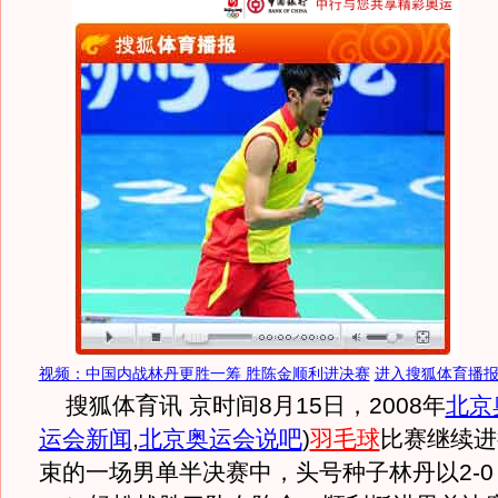
视频：中国内战林丹更胜一筹 胜陈金顺利进决赛
进入搜狐体育播
搜狐体育讯 京时间8月15日，2008年
北京
运会新闻
,
北京奥运会说吧
)
羽毛球
比赛继续进
束的一场男单半决赛中，头号种子林丹以2-0（2