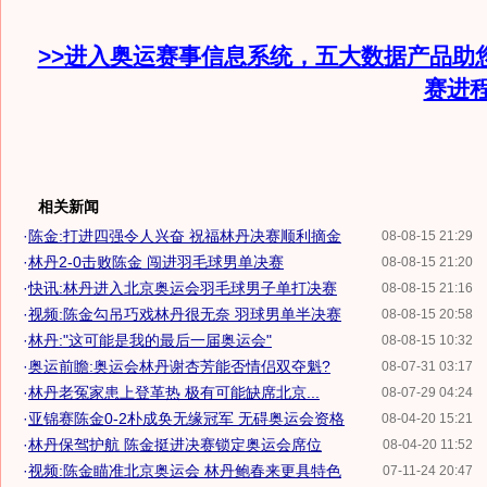
>>进入奥运赛事信息系统，五大数据产品助
赛进
相关新闻
·
陈金:打进四强令人兴奋 祝福林丹决赛顺利摘金
08-08-15 21:29
·
林丹2-0击败陈金 闯进羽毛球男单决赛
08-08-15 21:20
·
快讯:林丹进入北京奥运会羽毛球男子单打决赛
08-08-15 21:16
·
视频:陈金勾吊巧戏林丹很无奈 羽球男单半决赛
08-08-15 20:58
·
林丹:"这可能是我的最后一届奥运会"
08-08-15 10:32
·
奥运前瞻:奥运会林丹谢杏芳能否情侣双夺魁?
08-07-31 03:17
·
林丹老冤家患上登革热 极有可能缺席北京...
08-07-29 04:24
·
亚锦赛陈金0-2朴成奂无缘冠军 无碍奥运会资格
08-04-20 15:21
·
林丹保驾护航 陈金挺进决赛锁定奥运会席位
08-04-20 11:52
·
视频:陈金瞄准北京奥运会 林丹鲍春来更具特色
07-11-24 20:47