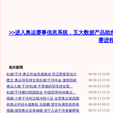
>>进入奥运赛事信息系统，五大数据产品助
赛进
相关新闻
·
杜婧/于洋:奥运夺金倍感激动 捍卫荣誉是动力
08-08-15 23:08
·
图文:奥运羽毛球女双杜婧/于洋夺金 激情四射
08-08-15 22:50
·
奥运人物:于洋/杜婧:不穿裙的羽毛球女双...
08-08-15 22:38
·
杜婧/于洋横扫韩国组合 中国羽球夺08奥运...
08-08-15 22:19
·
视频:小将于洋何汉斌冲劲十足 全景奥运第四期
08-08-12 23:39
·
前奥运夺冠今成教练 吉新鹏:望交份满意的答卷
08-08-04 06:02
·
视频:国羽奥运名单揭晓 张宁入选于洋身兼两项
08-07-24 22:32